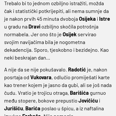
Trebalo bi to jednom ozbiljno istražiti, možda
čak i statistički potkrijepiti, ali nema sumnje da
je nakon prvih 45 minuta dvoboja
Osijeka
i
Istre
u gradu na
Dravi
ozbiljno skočila potrošnja
normabela. Jer ono što je
Osijek
servirao
svojim navijačima bila je nogometna
dekadencija. Sporo, tjeskobno i bezidejno. Kao
neki beskrajan dan…
A nije da se nije pokušavalo.
Radotić
je, nakon
posrtaja od
Vukovara
, odlučio promiješati karte
kao trener kojem je jasno da gubi, ali se još nada
čudu. Vratio je trojicu otraga,
Barišića
gurnuo
među stopere, bokove prepustio
Jovičiću
i
Jurišiću
,
Barića
poslao u špicu, a iz naftalina
izvukao
Farkaša
. Nije pomoglo.