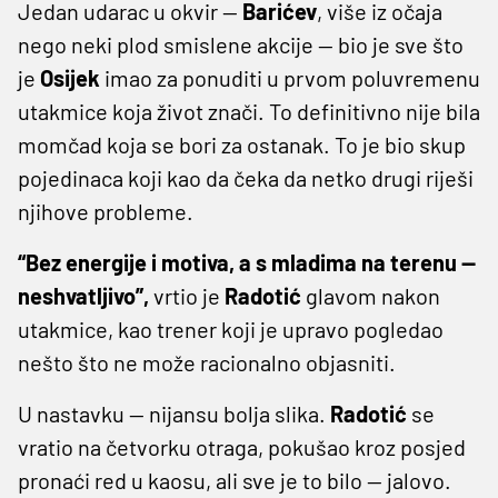
Jedan udarac u okvir —
Barićev
, više iz očaja
nego neki plod smislene akcije — bio je sve što
je
Osijek
imao za ponuditi u prvom poluvremenu
utakmice koja život znači. To definitivno nije bila
momčad koja se bori za ostanak. To je bio skup
pojedinaca koji kao da čeka da netko drugi riješi
njihove probleme.
“Bez energije i motiva, a s mladima na terenu —
neshvatljivo”,
vrtio je
Radotić
glavom nakon
utakmice, kao trener koji je upravo pogledao
nešto što ne može racionalno objasniti.
U nastavku — nijansu bolja slika.
Radotić
se
vratio na četvorku otraga, pokušao kroz posjed
pronaći red u kaosu, ali sve je to bilo — jalovo.