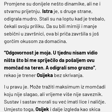
Promjene su donijele nešto dinamike, ali ne i
stvarnu prijetnju.
Istra
je, s druge strane,
odigrala mudro. Stali su na loptu kad je trebalo,
čekali svoju priliku. Da su bili mirniji i manje
sebični u završnici, ova bi priča završila s još
gorčim okusom za domaćina.
“Odgovornost je moja. U tjednu nisam vidio
ništa što bi me spriječilo da pošaljem ovu
momčad na teren. A odigrali smo grozno”
,
rekao je trener
Osijeka
bez skrivanja.
I u pravu je. Može tražiti maksimum iz momčadi
koju nije slagao, ali vrijeme više nije saveznik.
Sustav i sastav morali su već imati lice i naličje.
Umjesto toga,
Osijek
i dalje izgleda kao skica