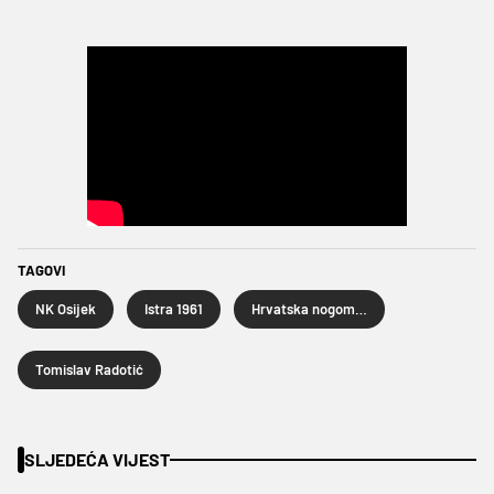
TAGOVI
NK Osijek
Istra 1961
Hrvatska nogometna liga
Tomislav Radotić
SLJEDEĆA VIJEST