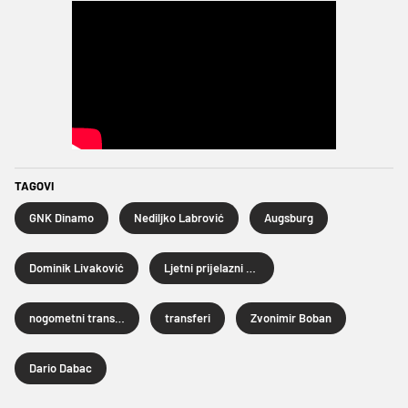
TAGOVI
GNK Dinamo
Nediljko Labrović
Augsburg
Dominik Livaković
Ljetni prijelazni rok 2026.
nogometni transferi
transferi
Zvonimir Boban
Dario Dabac