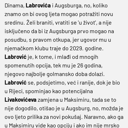
Dinama,
Labrovića
i Augsburga, no, koliko
znamo on bi ovog ljeta mogao potražiti novu
sredinu. Želi braniti, vratiti se 'u život', a nije
isključeno da bi iz Augsburga prvo mogao na
posudbu, s pravom otkupa, jer ugovor mu u
njemačkom klubu traje do 2029. godine.
Labrović
je, k tome, i mlađi od mnogih
spomenutih opcija, tek mu je 26 godina,
njegovo najbolje golmansko doba dolazi.
Labrović
se, podsjetimo, već i ranije, dok je bio
u Rijeci, spominjao kao potencijalna
Livakovićeva
zamjena u Maksimiru, tada se to
nije dogodilo, otišao je u Augsburg, no, možda je
ovo ljeto prilika za novi pokušaj. Naravno, ako ga
u Maksimiru vide kao opciju i ako im nije mrsko