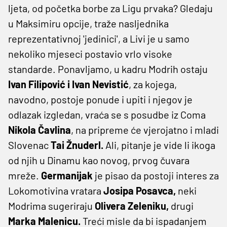
ljeta, od početka borbe za Ligu prvaka? Gledaju
u Maksimiru opcije, traže nasljednika
reprezentativnoj 'jedinici', a Livi je u samo
nekoliko mjeseci postavio vrlo visoke
standarde. Ponavljamo, u kadru Modrih ostaju
Ivan Filipović i Ivan Nevistić
, za kojega,
navodno, postoje ponude i upiti i njegov je
odlazak izgledan, vraća se s posudbe iz Coma
Nikola Čavlina
, na pripreme će vjerojatno i mladi
Slovenac
Tai Žnuderl.
Ali, pitanje je vide li ikoga
od njih u Dinamu kao novog, prvog čuvara
mreže.
Germanijak
je pisao da postoji interes za
Lokomotivina vratara
Josipa Posavca,
neki
Modrima sugeriraju
Olivera Zeleniku,
drugi
Marka Malenicu.
Treći misle da bi ispadanjem