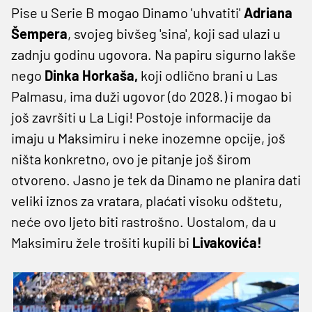
Pise u Serie B mogao Dinamo 'uhvatiti'
Adriana
Šempera
, svojeg bivšeg 'sina', koji sad ulazi u
zadnju godinu ugovora. Na papiru sigurno lakše
nego
Dinka Horkaša,
koji odlično brani u Las
Palmasu, ima duži ugovor (do 2028.) i mogao bi
još završiti u La Ligi! Postoje informacije da
imaju u Maksimiru i neke inozemne opcije, još
ništa konkretno, ovo je pitanje još širom
otvoreno. Jasno je tek da Dinamo ne planira dati
veliki iznos za vratara, plaćati visoku odštetu,
neće ovo ljeto biti rastrošno. Uostalom, da u
Maksimiru žele trošiti kupili bi
Livakovića!