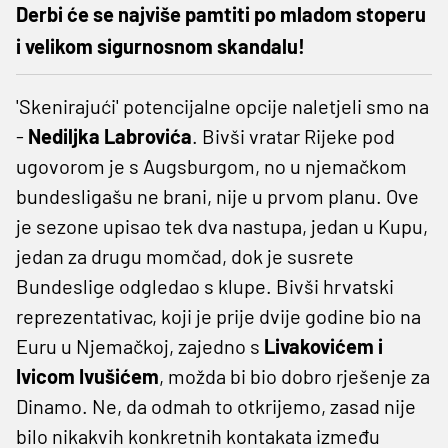
Derbi će se najviše pamtiti po mladom stoperu
i velikom sigurnosnom skandalu!
'Skenirajući' potencijalne opcije naletjeli smo na
-
Nediljka Labrovića
. Bivši vratar Rijeke pod
ugovorom je s Augsburgom, no u njemačkom
bundesligašu ne brani, nije u prvom planu. Ove
je sezone upisao tek dva nastupa, jedan u Kupu,
jedan za drugu momčad, dok je susrete
Bundeslige odgledao s klupe. Bivši hrvatski
reprezentativac, koji je prije dvije godine bio na
Euru u Njemačkoj, zajedno s
Livakovićem i
Ivicom Ivušićem
, možda bi bio dobro rješenje za
Dinamo. Ne, da odmah to otkrijemo, zasad nije
bilo nikakvih konkretnih kontakata između