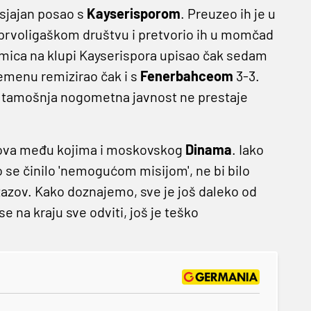
 sjajan posao s
Kayserisporom
. Preuzeo ih je u
 u prvoligaškom društvu i pretvorio ih u momčad
takmica na klupi Kayserispora upisao čak sedam
remenu remizirao čak i s
Fenerbahceom
3-3.
 a tamošnja nogometna javnost ne prestaje
lubova među kojima i moskovskog
Dinama
. Iako
o se činilo 'nemogućom misijom', ne bi bilo
zazov. Kako doznajemo, sve je još daleko od
e na kraju sve odviti, još je teško