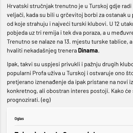
Hrvatski stručnjak trenutno je u Turskoj gdje radi
veljači, kada su bili u grčevitoj borbi za ostanak
od koje strahuju i najveći turski klubovi. U 12 u
pobjeda uz tri remija i tek dva poraza, a u međuv
Trenutno se nalaze na 13. mjestu turske tablice,
hvaliti nekadašnjeg trenera
Dinama
.
Ipak, takvi su uspjesi privukli i pažnju drugih k
popularni Profa uživa u Turskoj i ostvaruje ono št
pretjerano iznenađenje da ipak pristane na novi i
konkretnog, ali obostran interes postoji. Kako će s
prognozirati. (eg)
Oglas