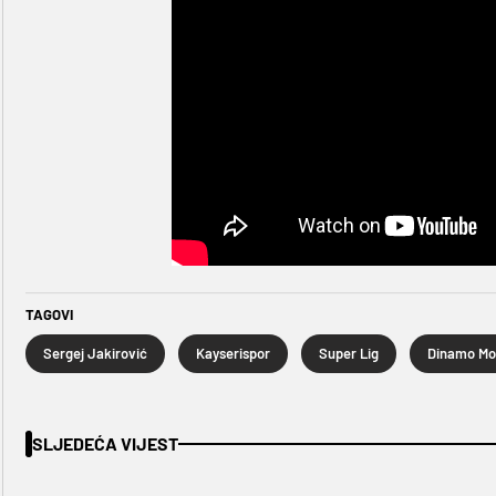
TAGOVI
Sergej Jakirović
Kayserispor
Super Lig
Dinamo Mo
SLJEDEĆA VIJEST