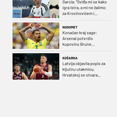
Garcia: "Sviđa mi se kako
igra Istra, a mi ne žalimo
za Krovinovićem i
Guillamonom. Selahi?
Nismo u kontaktu"
NOGOMET
Konačan kraj sage:
Arsenal potvrdio
kupovinu Brune
Guimaraesa
KOŠARKA
Latvija objavila popis za
ključnu utakmicu,
Hrvatskoj se otvara
velika prilika