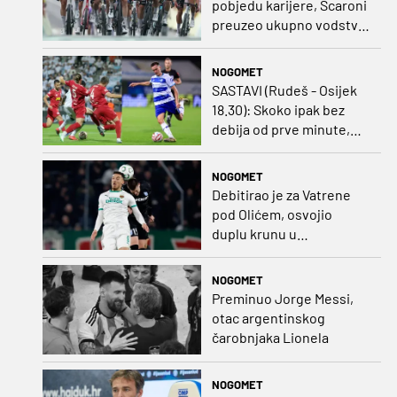
pobjedu karijere, Scaroni
preuzeo ukupno vodstvo
u Poljskoj
NOGOMET
SASTAVI (Rudeš - Osijek
18.30): Skoko ipak bez
debija od prve minute,
gosti promijenili
napadača u odnosu na
NOGOMET
prvo kolo
Debitirao je za Vatrene
pod Olićem, osvojio
duplu krunu u
Rumunjskoj pa preselio
na Cipar
NOGOMET
Preminuo Jorge Messi,
otac argentinskog
čarobnjaka Lionela
NOGOMET