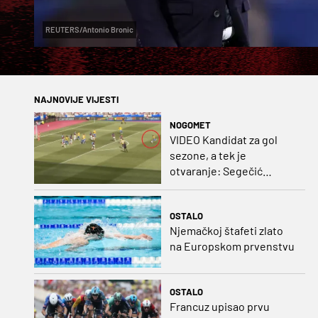
REUTERS/Antonio Bronic
NAJNOVIJE VIJESTI
NOGOMET
VIDEO Kandidat za gol
sezone, a tek je
otvaranje: Segečić
bombom probio West
Ham!
OSTALO
Njemačkoj štafeti zlato
na Europskom prvenstvu
OSTALO
Francuz upisao prvu