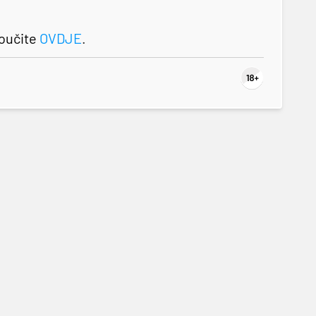
roučite
OVDJE
.