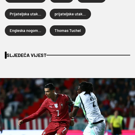
Prijateljska utakmica
prijateljske utakmice
Engleska nogometna reprezentacija
Thomas Tuchel
SLJEDEĆA VIJEST