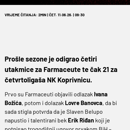
VRIJEME ČITANJA: 2MIN | ČET. 11.06.26. | 09:30
Prošle sezone je odigrao četiri
utakmice za Farmaceute te čak 21 za
četvrtoligaša NK Koprivnicu.
Prvo su Farmaceuti objavili odlazak
Ivana
Božića
, potom i dolazak
Lovre Banovca
, da bi
sada stigla potvrda da je Slaven Belupo
napustio i talentirani bek
Erik Riđan
koji je
potpisao trogodišnji ugovor prvakom BiH –