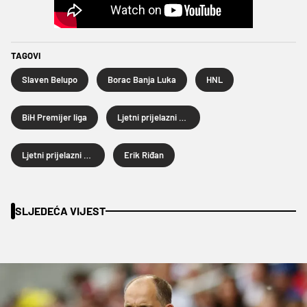
TAGOVI
Slaven Belupo
Borac Banja Luka
HNL
BiH Premijer liga
Ljetni prijelazni rok
Ljetni prijelazni rok 2026.
Erik Riđan
SLJEDEĆA VIJEST