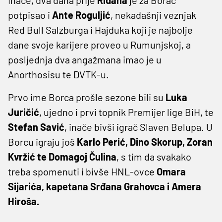
potpisao i
Ante Roguljić
, nekadašnji veznjak
Red Bull Salzburga i Hajduka koji je najbolje
dane svoje karijere proveo u Rumunjskoj, a
posljednja dva angažmana imao je u
Anorthosisu te DVTK-u.
Prvo ime Borca prošle sezone bili su
Luka
Juričić
, ujedno i prvi topnik Premijer lige BiH, te
Stefan Savić
, inače bivši igrač Slaven Belupa. U
Borcu igraju još
Karlo Perić, Dino Skorup, Zoran
Kvržić te Domagoj Čulina
, s tim da svakako
treba spomenuti i bivše HNL-ovce
Omara
Sijarića, kapetana Srđana Grahovca i Amera
Hiroša.