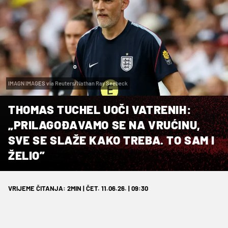
IMAGN IMAGES via Reuters/Nathan Ray Seebeck
THOMAS TUCHEL UOČI VATRENIH:
„PRILAGOĐAVAMO SE NA VRUĆINU,
SVE SE SLAŽE KAKO TREBA. TO SAM I
ŽELIO”
VRIJEME ČITANJA: 2MIN | ČET. 11.06.26. | 09:30