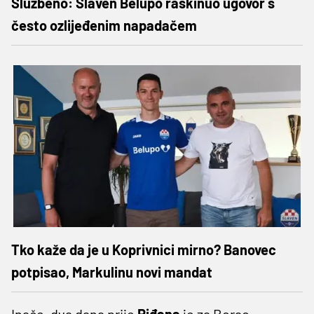
Službeno: Slaven Belupo raskinuo ugovor s
često ozlijeđenim napadačem
Tko kaže da je u Koprivnici mirno? Banovec
potpisao, Markulinu novi mandat
Inače, dva dana prije
Riđana
je za Borac