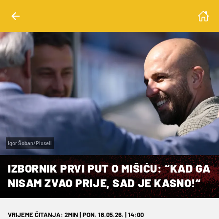
Igor Šoban/Pixsell
IZBORNIK PRVI PUT O MIŠIĆU: “KAD GA
NISAM ZVAO PRIJE, SAD JE KASNO!“
VRIJEME ČITANJA: 2MIN | PON. 18.05.26. | 14:00