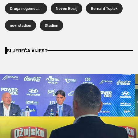
Druga nogometna liga
Neven Bosilj
Bernard Toplak
novi stadion
Stadion
SLJEDEĆA VIJEST