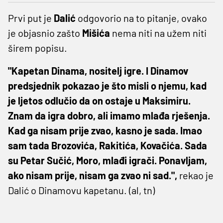
Prvi put je
Dalić
odgovorio na to pitanje, ovako
je objasnio zašto
Mišića
nema niti na užem niti
širem popisu.
"Kapetan Dinama, nositelj igre. I Dinamov
predsjednik pokazao je što misli o njemu, kad
je ljetos odlučio da on ostaje u Maksimiru.
Znam da igra dobro, ali imamo mlađa rješenja.
Kad ga nisam prije zvao, kasno je sada. Imao
sam tada Brozovića, Rakitića, Kovačića. Sada
su Petar Sučić, Moro, mlađi igrači. Ponavljam,
ako nisam prije, nisam ga zvao ni sad.",
rekao je
Dalić o Dinamovu kapetanu. (al, tn)