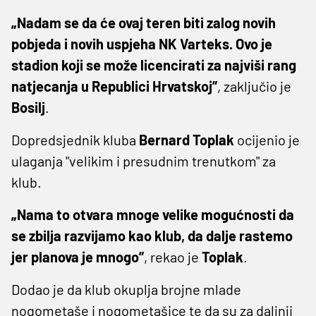
„Nadam se da će ovaj teren biti zalog novih
pobjeda i novih uspjeha NK Varteks. Ovo je
stadion koji se može licencirati za najviši rang
natjecanja u Republici Hrvatskoj”
, zaključio je
Bosilj
.
Dopredsjednik kluba
Bernard Toplak
ocijenio je
ulaganja "velikim i presudnim trenutkom" za
klub.
„Nama to otvara mnoge velike mogućnosti da
se zbilja razvijamo kao klub, da dalje rastemo
jer planova je mnogo”
, rekao je
Toplak
.
Dodao je da klub okuplja brojne mlade
nogometaše i nogometašice te da su za daljnji