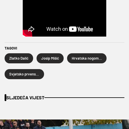
TAGOVI
Zlatko Dalić
Josip Mišić
Hrvatska nogometna reprezentacija
Svjetsko prvenstvo u nogometu 2026.
SLJEDEĆA VIJEST