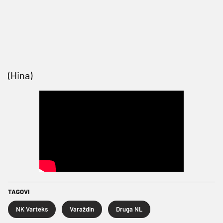
(Hina)
TAGOVI
NK Varteks
Varaždin
Druga NL