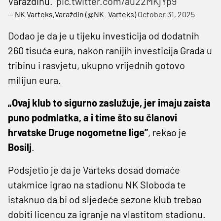
Varaždinu.'
pic.twitter.com/au22MKjYp9
— NK Varteks,Varaždin (@NK_Varteks)
October 31, 2025
Dodao je da je u tijeku investicija od dodatnih
260 tisuća eura, nakon ranijih investicija Grada u
tribinu i rasvjetu, ukupno vrijednih gotovo
milijun eura.
„Ovaj klub to sigurno zaslužuje, jer imaju zaista
puno podmlatka, a i time što su članovi
hrvatske Druge nogometne lige”
, rekao je
Bosilj
.
Podsjetio je da je Varteks dosad domaće
utakmice igrao na stadionu NK Sloboda te
istaknuo da bi od sljedeće sezone klub trebao
dobiti licencu za igranje na vlastitom stadionu.