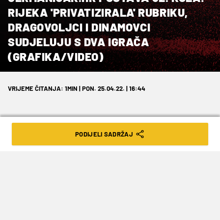
RIJEKA 'PRIVATIZIRALA' RUBRIKU,
DRAGOVOLJCI I DINAMOVCI
SUDJELUJU S DVA IGRAČA
(GRAFIKA/VIDEO)
VRIJEME ČITANJA: 1MIN | PON. 25.04.22. | 16:44
PODIJELI SADRŽAJ
Kolo su obilježili kiksevi Hajduka i
Osijeka te kasno ostvarena pobjeda
Dinama.