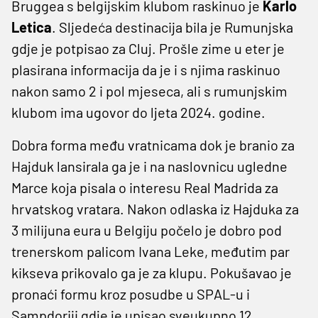
Bruggea s belgijskim klubom raskinuo je
Karlo
Letica
. Sljedeća destinacija bila je Rumunjska
gdje je potpisao za Cluj. Prošle zime u eter je
plasirana informacija da je i s njima raskinuo
nakon samo 2 i pol mjeseca, ali s rumunjskim
klubom ima ugovor do ljeta 2024. godine.
Dobra forma među vratnicama dok je branio za
Hajduk lansirala ga je i na naslovnicu ugledne
Marce koja pisala o interesu Real Madrida za
hrvatskog vratara. Nakon odlaska iz Hajduka za
3 milijuna eura u Belgiju počelo je dobro pod
trenerskom palicom Ivana Leke, međutim par
kikseva prikovalo ga je za klupu. Pokušavao je
pronaći formu kroz posudbe u SPAL-u i
Sampdoriji gdje je upisao sveukupno 12