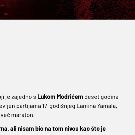
oji je zajedno s
Lukom Modrićem
deset godina
uševljen partijama 17-godišnjeg Lamina Yamala,
, već maraton.
a, ali nisam bio na tom nivou kao što je