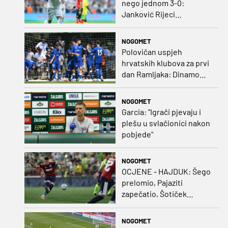
nego jednom 3-0:
Janković Rijeci
projektilom donio slavlje
protiv inferiornijeg
NOGOMET
protivnika
Polovičan uspjeh
hrvatskih klubova za prvi
dan Ramljaka: Dinamo
poražen od Juventusa,
Hajduk bolji od Bologne
NOGOMET
Garcia: "Igrači pjevaju i
plešu u svlačionici nakon
pobjede"
NOGOMET
OCJENE - HAJDUK: Šego
prelomio, Pajaziti
zapečatio, Šotiček
oduševio u predstavi
splitskih 'odlikaša'
NOGOMET