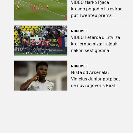
VIDEO Marko Pjaca
krasno pogodio i trasirao
put Twenteu prema
važnoj pobjedi
NOGOMET
VIDEO Petarda u Litvi za
kraj crnog niza: Hajduk
nakon šest godina
pobijedio na europskom
gostovanju
NOGOMET
Ništa od Arsenala:
Vinicius Junior potpisat
će novi ugovor s Real
Madridom