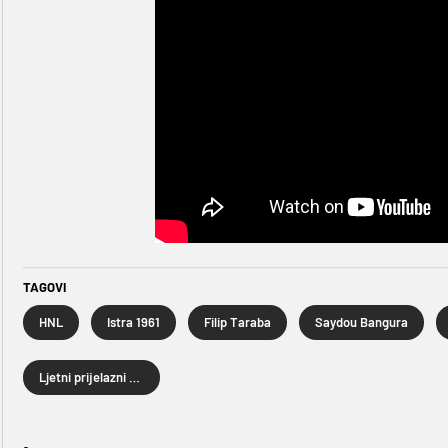
TAGOVI
HNL
Istra 1961
Filip Taraba
Saydou Bangura
Ljetni prijelazni rok 2025.