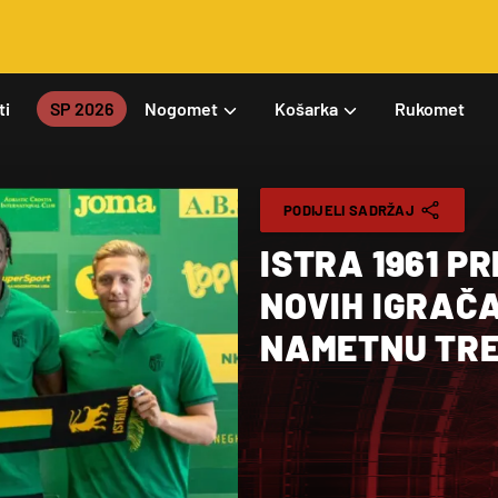
ti
SP 2026
Nogomet
Košarka
Rukomet
PODIJELI SADRŽAJ
ISTRA 1961 P
NOVIH IGRAČA
NAMETNU TR