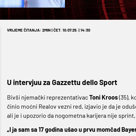
VRIJEME ČITANJA: 2MIN | ČET. 10.07.25. | 14:30
U intervjuu za Gazzettu dello Sport
Bivši njemački reprezentativac
Toni Kroos
(35), k
činio moćni Realov vezni red, izjavio je da je od
ali je i upozorio da nogometna karijera nije sprint
„I ja sam sa 17 godina ušao u prvu momčad Bayern