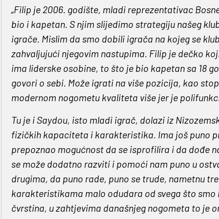
„Filip je 2006. godište, mladi reprezentativac Bosne
bio i kapetan. S njim slijedimo strategiju našeg kl
igrače. Mislim da smo dobili igrača na kojeg se klub
zahvaljujući njegovim nastupima. Filip je dečko koj
ima liderske osobine, to što je bio kapetan sa 18
govori o sebi. Može igrati na više pozicija, kao sto
modernom nogometu kvaliteta više jer je polifunkc
Tu je i Saydou, isto mladi igrač, dolazi iz Nizozem
fizičkih kapaciteta i karakteristika. Ima još puno
prepoznao mogućnost da se isprofilira i da dođe na
se može dodatno razviti i pomoći nam puno u ostvar
drugima, da puno rade, puno se trude, nametnu tren
karakteristikama malo odudara od svega što smo im
čvrstina, u zahtjevima današnjeg nogometa to je on