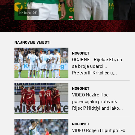
NK Istra 1961
NAJNOVIJE VIJESTI
NOGOMET
OCJENE - Rijeka: Eh, da
se broje udarci...
Pretvorili Krkalića u
junaka, a izlet na uzvrat u
ozbiljan posao!
NOGOMET
VIDEO Nazire li se
potencijalni protivnik
Rijeci? Midtjylland lako
protiv Iraca za slavlje u
prvoj utakmici
NOGOMET
VIDEO Bolje i triput po 1-0