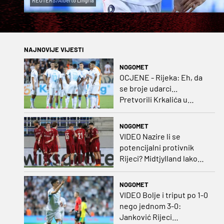
REUTERS/Alberto Lingria
NAJNOVIJE VIJESTI
NOGOMET
OCJENE - Rijeka: Eh, da
se broje udarci...
Pretvorili Krkalića u
junaka, a izlet na uzvrat u
ozbiljan posao!
NOGOMET
VIDEO Nazire li se
potencijalni protivnik
Rijeci? Midtjylland lako
protiv Iraca za slavlje u
prvoj utakmici
NOGOMET
VIDEO Bolje i triput po 1-0
nego jednom 3-0:
Janković Rijeci