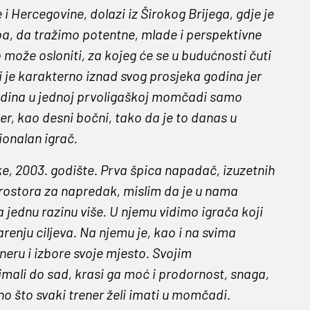
 i Hercegovine, dolazi iz Širokog Brijega, gdje je
uba, da tražimo potentne, mlade i perspektivne
 može osloniti, za kojeg će se u budućnosti čuti
i je karakterno iznad svog prosjeka godina jer
 godina u jednoj prvoligaškoj momčadi samo
per, kao desni bočni, tako da je to danas u
ionalan igrač.
ske, 2003. godište. Prva špica napadač, izuzetnih
 prostora za napredak, mislim da je u nama
 jednu razinu više. U njemu vidimo igrača koji
enju ciljeva. Na njemu je, kao i na svima
eru i izbore svoje mjesto. Svojim
ali do sad, krasi ga moć i prodornost, snaga,
o što svaki trener želi imati u momčadi.