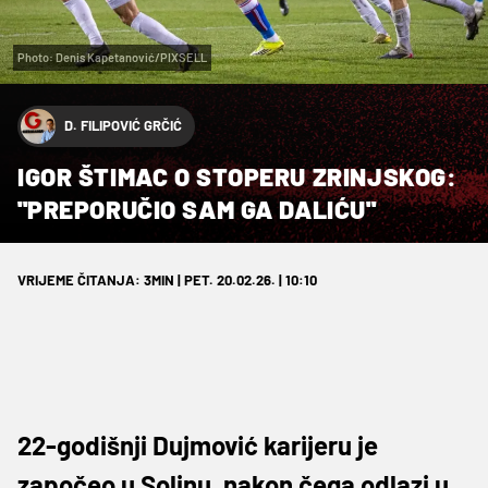
Photo: Denis Kapetanović/PIXSELL
D. FILIPOVIĆ GRČIĆ
IGOR ŠTIMAC O STOPERU ZRINJSKOG:
''PREPORUČIO SAM GA DALIĆU''
VRIJEME ČITANJA: 3MIN | PET. 20.02.26. | 10:10
22-godišnji Dujmović karijeru je
započeo u Solinu, nakon čega odlazi u