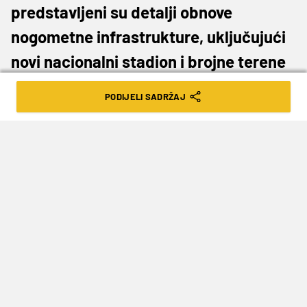
predstavljeni su detalji obnove
nogometne infrastrukture, uključujući
novi nacionalni stadion i brojne terene
uz škole
PODIJELI SADRŽAJ
Međunarodna udruga nogometnih saveza (FIFA)
upravljat će fondom od 75 milijuna dolara za
obnovu nogometnih objekata u Gazi koji su
uništeni u ratu između Izraela i Hamasa, objavili
su u četvrtak američki predsjednik
Donald
Trump
i predsjednik FIFA-e
Gianni Infantino
.
Trump
je vijest objavio na prvom sastanku
Mirovnog odbora, institucije u kojoj sudjeluju
njegovi bliski saveznici, a koja je trenutno