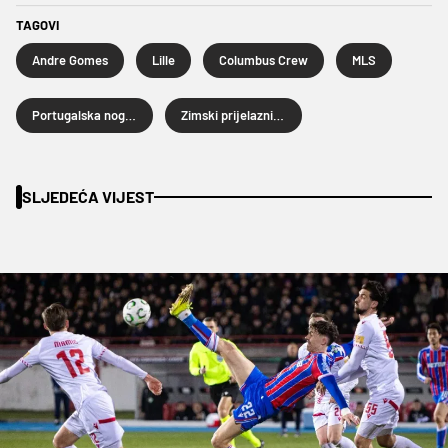
TAGOVI
Andre Gomes
Lille
Columbus Crew
MLS
Portugalska nogometna reprezentacija
Zimski prijelazni rok 2026.
SLJEDEĆA VIJEST