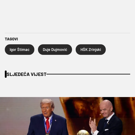
TAGOVI
Igor Štimac
Duje Dujmović
HŠK Zrinjski
SLJEDEĆA VIJEST