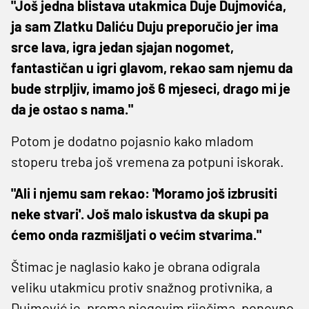
"Još jedna blistava utakmica Duje Dujmovića,
ja sam Zlatku Daliću Duju preporučio jer ima
srce lava, igra jedan sjajan nogomet,
fantastičan u igri glavom, rekao sam njemu da
bude strpljiv, imamo još 6 mjeseci, drago mi je
da je ostao s nama."
Potom je dodatno pojasnio kako mladom
stoperu treba još vremena za potpuni iskorak.
"Ali i njemu sam rekao: 'Moramo još izbrusiti
neke stvari'. Još malo iskustva da skupi pa
ćemo onda razmišljati o većim stvarima."
Štimac je naglasio kako je obrana odigrala
veliku utakmicu protiv snažnog protivnika, a
Dujmović je, prema njegovim riječima, ponovno