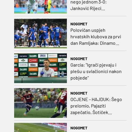
nego jednom 3-0:
Janković Rijeci
projektilom donio slavlje
protiv inferiornijeg
NOGOMET
protivnika
Polovičan uspjeh
hrvatskih klubova za prvi
dan Ramljaka: Dinamo
poražen od Juventusa,
Hajduk bolji od Bologne
NOGOMET
Garcia: "Igrači pjevaju i
plešu u svlačionici nakon
pobjede"
NOGOMET
OCJENE - HAJDUK: Šego
prelomio, Pajaziti
zapečatio, Šotiček
oduševio u predstavi
splitskih 'odlikaša'
NOGOMET