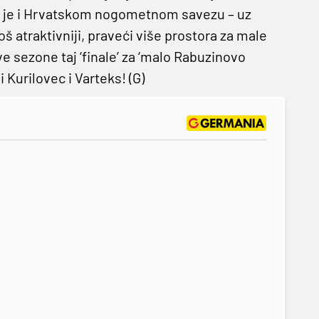
a je i Hrvatskom nogometnom savezu – uz
š atraktivniji, praveći više prostora za male
e sezone taj ‘finale’ za ‘malo Rabuzinovo
 Kurilovec i Varteks! (G)