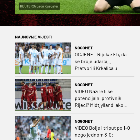
REUTERS/Leon Kuegeler
NAJNOVIJE VIJESTI
NOGOMET
OCJENE - Rijeka: Eh, da
se broje udarci...
Pretvorili Krkalića u
junaka, a izlet na uzvrat u
ozbiljan posao!
NOGOMET
VIDEO Nazire li se
potencijalni protivnik
Rijeci? Midtjylland lako
protiv Iraca za slavlje u
prvoj utakmici
NOGOMET
VIDEO Bolje i triput po 1-0
nego jednom 3-0: