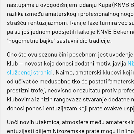
nastupima u ovogodišnjem izdanju Kupa (KNVB Be
razlika između amaterskog i profesionalnog no
strašću i entuzijazmom. Ranije faze turnira već s
pa su još jednom podsjetili kako je KNVB Beker n
"nogometne bajke" sastavni dio tradicije.​
Ono što ovu sezonu čini posebnom jest uvođenje
klub — novost koja donosi dodatni motiv, javlja
Ni
službenoj stranici
. Naime, amaterski klubovi koj
odlučivat će međusobno tko će postati “amaterski 
prestižni trofej, neovisno o rezultatu protiv pro
klubovima iz nižih rangova za stvaranje dodatne 
donosi ponos i entuzijazam koji prate ovakve uspj
Uoči novih utakmica, atmosfera među amaterski
entuzijasti diljem Nizozemske prate mogu li njihov