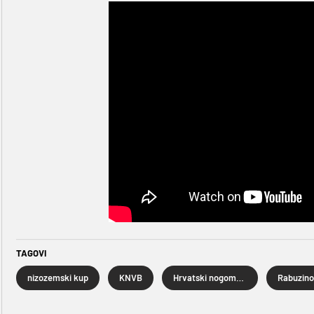
TAGOVI
nizozemski kup
KNVB
Hrvatski nogometni kup
Rabuzin