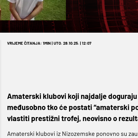
VRIJEME ČITANJA: 1MIN | UTO. 28.10.25. | 12:07
Amaterski klubovi koji najdalje doguraj
međusobno tko će postati “amaterski po
vlastiti prestižni trofej, neovisno o rez
Amaterski klubovi iz Nizozemske ponovno su zauz