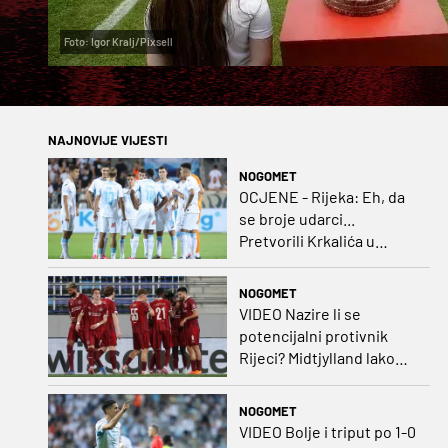
Foto: Igor Kralj/Pixsell
NAJNOVIJE VIJESTI
NOGOMET
OCJENE - Rijeka: Eh, da
se broje udarci...
Pretvorili Krkalića u
junaka, a izlet na uzvrat u
ozbiljan posao!
NOGOMET
VIDEO Nazire li se
potencijalni protivnik
Rijeci? Midtjylland lako
protiv Iraca za slavlje u
prvoj utakmici
NOGOMET
VIDEO Bolje i triput po 1-0