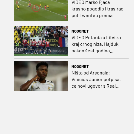
VIDEO Marko Pjaca
krasno pogodio i trasirao
put Twenteu prema
važnoj pobjedi
NOGOMET
VIDEO Petarda u Litvi za
kraj crnog niza: Hajduk
nakon šest godina
pobijedio na europskom
gostovanju
NOGOMET
Ništa od Arsenala:
Vinicius Junior potpisat
će novi ugovor s Real
Madridom