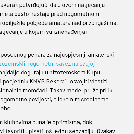
kera), potvrđujući da u ovom natjecanju
gometa često nestaje pred nogometnom
u obilježile pobjede amatera nad prvoligašima,
atjecanje u kojem su iznenađenja i
 posebnog pehara za najuspješniji amaterski
zozemskli nogometni savez na svojoj
i najdalje doguraju u nizozemskom Kupu
pobjednik KNVB Bekera” i osvojiti vlastiti
fesionalnih momčadi. Takav model pruža priliku
nogometne povijesti, a lokalnim sredinama
ehe.​
m klubovima puna je optimizma, dok
i favoriti upisati još jednu senzaciju. Ovakav