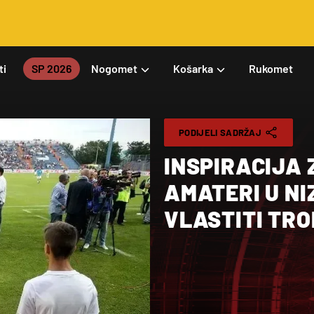
ti
SP 2026
Nogomet
Košarka
Rukomet
PODIJELI SADRŽAJ
INSPIRACIJA 
AMATERI U N
VLASTITI TRO