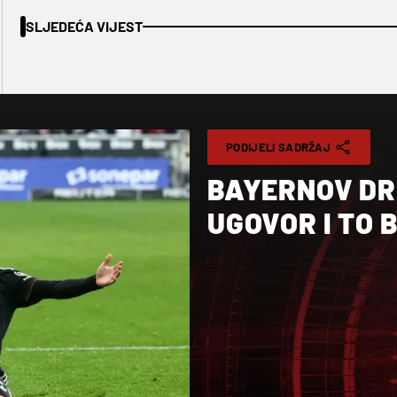
SLJEDEĆA VIJEST
PODIJELI SADRŽAJ
BAYERNOV DR
UGOVOR I TO 