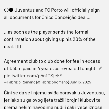
⚪️⚫️ Juventus and FC Porto will officially sign
all documents for Chico Conceição deal…
…as soon as the player sends the formal
confirmation about giving up his 20% of the
deal. ✍🏻
Agreement club to club done for fee in excess
of €30m paid in 4 years, as revealed tonight. ✅
pic.twitter.com/p5n1CSjekS
— Fabrizio Romano (@FabrizioRomano)
July 15, 2025
Čini se da se i njemu sviđa boravak u Juventusu,
jer iako su ga ovog ljeta tražili brojni klubovi te
prema nekim navodima nudili čak i veće iznose