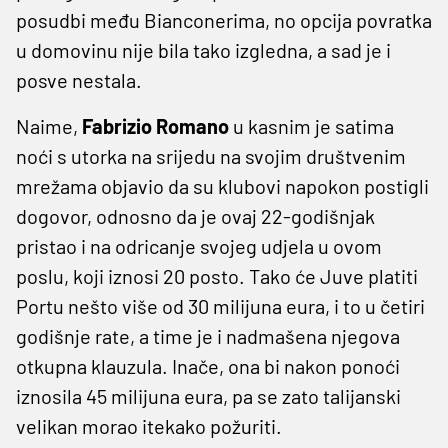
posudbi među Bianconerima, no opcija povratka
u domovinu nije bila tako izgledna, a sad je i
posve nestala.
Naime,
Fabrizio Romano
u kasnim je satima
noći s utorka na srijedu na svojim društvenim
mrežama objavio da su klubovi napokon postigli
dogovor, odnosno da je ovaj 22-godišnjak
pristao i na odricanje svojeg udjela u ovom
poslu, koji iznosi 20 posto. Tako će Juve platiti
Portu nešto više od 30 milijuna eura, i to u četiri
godišnje rate, a time je i nadmašena njegova
otkupna klauzula. Inače, ona bi nakon ponoći
iznosila 45 milijuna eura, pa se zato talijanski
velikan morao itekako požuriti.