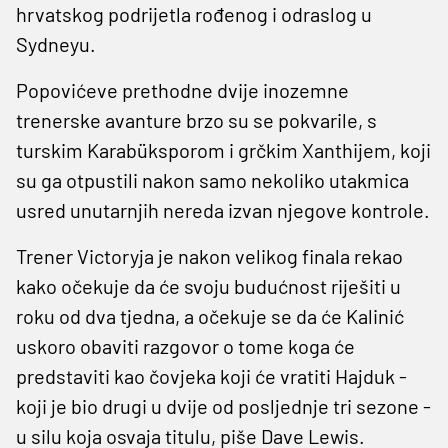
hrvatskog podrijetla rođenog i odraslog u
Sydneyu.
Popovićeve prethodne dvije inozemne
trenerske avanture brzo su se pokvarile, s
turskim Karabüksporom i grčkim Xanthijem, koji
su ga otpustili nakon samo nekoliko utakmica
usred unutarnjih nereda izvan njegove kontrole.
Trener Victoryja je nakon velikog finala rekao
kako očekuje da će svoju budućnost riješiti u
roku od dva tjedna, a očekuje se da će Kalinić
uskoro obaviti razgovor o tome koga će
predstaviti kao čovjeka koji će vratiti Hajduk -
koji je bio drugi u dvije od posljednje tri sezone -
u silu koja osvaja titulu, piše Dave Lewis.