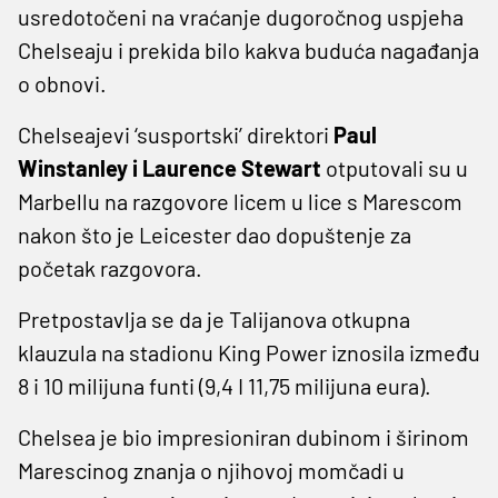
usredotočeni na vraćanje dugoročnog uspjeha
Chelseaju i prekida bilo kakva buduća nagađanja
o obnovi.
Chelseajevi ‘susportski’ direktori
Paul
Winstanley i Laurence Stewart
otputovali su u
Marbellu na razgovore licem u lice s Marescom
nakon što je Leicester dao dopuštenje za
početak razgovora.
Pretpostavlja se da je Talijanova otkupna
klauzula na stadionu King Power iznosila između
8 i 10 milijuna funti (9,4 I 11,75 milijuna eura).
Chelsea je bio impresioniran dubinom i širinom
Marescinog znanja o njihovoj momčadi u