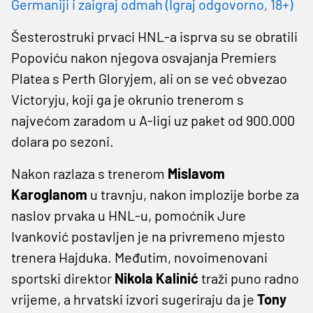
Germaniji i zaigraj odmah (Igraj odgovorno, 18+)
Šesterostruki prvaci HNL-a isprva su se obratili
Popoviću nakon njegova osvajanja Premiers
Platea s Perth Gloryjem, ali on se već obvezao
Victoryju, koji ga je okrunio trenerom s
najvećom zaradom u A-ligi uz paket od 900.000
dolara po sezoni.
Nakon razlaza s trenerom
Mislavom
Karoglanom
u travnju, nakon implozije borbe za
naslov prvaka u HNL-u, pomoćnik Jure
Ivanković postavljen je na privremeno mjesto
trenera Hajduka. Međutim, novoimenovani
sportski direktor
Nikola Kalinić
traži puno radno
vrijeme, a hrvatski izvori sugeriraju da je
Tony