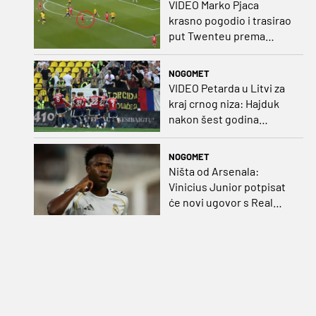
VIDEO Marko Pjaca
krasno pogodio i trasirao
put Twenteu prema
važnoj pobjedi
NOGOMET
VIDEO Petarda u Litvi za
kraj crnog niza: Hajduk
nakon šest godina
pobijedio na europskom
gostovanju
NOGOMET
Ništa od Arsenala:
Vinicius Junior potpisat
će novi ugovor s Real
Madridom