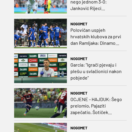
nego jednom 3-0:
Janković Rijeci
projektilom donio slavlje
protiv inferiornijeg
NOGOMET
protivnika
Polovičan uspjeh
hrvatskih klubova za prvi
dan Ramljaka: Dinamo
poražen od Juventusa,
Hajduk bolji od Bologne
NOGOMET
Garcia: "Igrači pjevaju i
plešu u svlačionici nakon
pobjede"
NOGOMET
OCJENE - HAJDUK: Šego
prelomio, Pajaziti
zapečatio, Šotiček
oduševio u predstavi
splitskih 'odlikaša'
NOGOMET