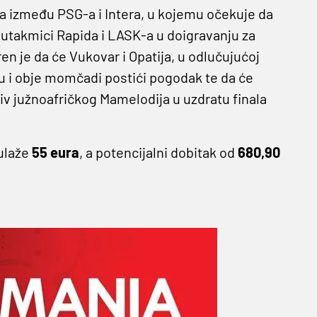
vaka između PSG-a i Intera, u kojemu očekuje da
utakmici Rapida i LASK-a u doigravanju za
en je da će Vukovar i Opatija, u odlučujućoj
u i obje momčadi postići pogodak te da će
otiv južnoafričkog Mamelodija u uzdratu finala
 ulaže
55 eura
, a potencijalni dobitak od
680,90