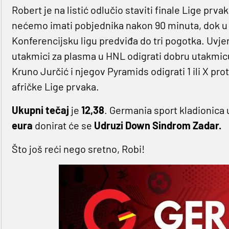
Robert je na listić odlučio staviti finale Lige pr
nećemo imati pobjednika nakon 90 minuta, dok u 
Konferencijsku ligu predviđa do tri pogotka. Uvjer
utakmici za plasma u HNL odigrati dobru utakmic
Kruno Jurčić i njegov Pyramids odigrati 1 ili X pr
afričke Lige prvaka.
Ukupni tečaj
je
12,38
. Germania sport kladionica
eura
donirat će se
Udruzi Down Sindrom Zadar.
Što još reći nego sretno, Robi!