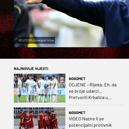
REUTERS/Annegret Hilse
NAJNOVIJE VIJESTI
NOGOMET
OCJENE - Rijeka: Eh, da
se broje udarci...
Pretvorili Krkalića u
junaka, a izlet na uzvrat u
ozbiljan posao!
NOGOMET
VIDEO Nazire li se
potencijalni protivnik