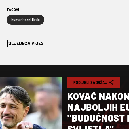
TAGOVI
humanitarni listić
SLJEDEĆA VIJEST
PODIJELI SADRŽAJ
KOVAČ NAKON 
NAJBOLJIH E
"BUDUĆNOST 
SVIJETLA"