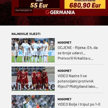
Germanijak.hr
NAJNOVIJE VIJESTI
NOGOMET
OCJENE - Rijeka: Eh, da
se broje udarci...
Pretvorili Krkalića u
junaka, a izlet na uzvrat u
ozbiljan posao!
NOGOMET
VIDEO Nazire li se
potencijalni protivnik
Rijeci? Midtjylland lako
protiv Iraca za slavlje u
prvoj utakmici
NOGOMET
VIDEO Bolje i triput po 1-0