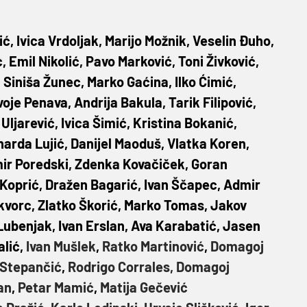
ić, Ivica Vrdoljak, Marijo Možnik, Veselin Đuho,
, Emil Nikolić, Pavo Marković, Toni Živković,
 Siniša Žunec, Marko Gaćina, Ilko Ćimić,
je Penava, Andrija Bakula, Tarik Filipović,
Uljarević, Ivica Šimić, Kristina Bokanić,
narda Lujić, Danijel Maoduš, Vlatka Koren,
mir Poredski, Zdenka Kovačiček, Goran
 Koprić, Dražen Bagarić, Ivan Ščapec, Admir
Škvorc, Zlatko Škorić, Marko Tomas, Jakov
 Lubenjak, Ivan Erslan, Ava Karabatić, Jasen
alić,
Ivan Mušlek
,
Ratko Martinović
,
Domagoj
 Stepančić
,
Rodrigo Corrales,
Domagoj
an
,
Petar Mamić
,
Matija Gečević