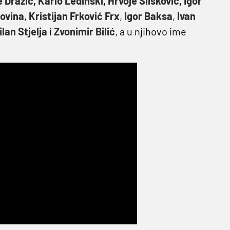
 Dražić
,
Karlo Ledinski
,
Hrvoje Slišković
,
Igor
ovina
,
Kristijan Frković Frx
,
Igor Baksa
,
Ivan
ilan Stjelja
i
Zvonimir Bilić
, a u njihovo ime