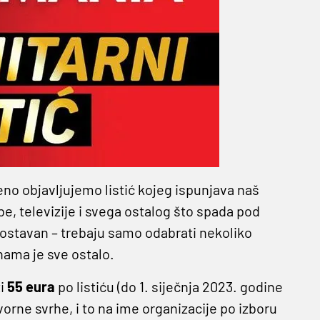
o objavljujemo listić kojeg ispunjava naš
be, televizije i svega ostalog što spada pod
nostavan – trebaju samo odabrati nekoliko
 nama je sve ostalo.
ti
55 eura
po listiću (do 1. siječnja 2023. godine
vorne svrhe, i to na ime organizacije po izboru