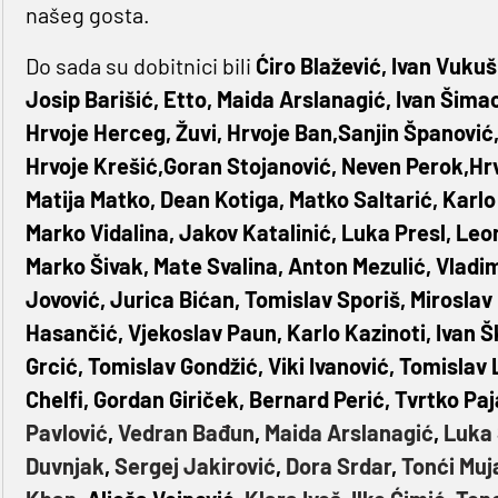
našeg gosta.
Do sada su dobitnici bili
Ćiro Blažević, Ivan Vukuš
Josip Barišić, Etto, Maida Arslanagić, Ivan Šimac
Hrvoje Herceg, Žuvi, Hrvoje Ban,Sanjin Španović,
Hrvoje Krešić,Goran Stojanović, Neven Perok,Hrvo
Matija Matko, Dean Kotiga, Matko Saltarić, Karlo 
Marko Vidalina, Jakov Katalinić, Luka Presl, Leo
Marko Šivak, Mate Svalina, Anton Mezulić, Vladi
Jovović, Jurica Bićan, Tomislav Sporiš, Miroslav
Hasančić, Vjekoslav Paun, Karlo Kazinoti, Ivan 
Grcić, Tomislav Gondžić, Viki Ivanović, Tomislav
Chelfi, Gordan Giriček, Bernard Perić, Tvrtko Paj
Pavlović
,
Vedran Bađun
,
Maida Arslanagić
,
Luka
Duvnjak
,
Sergej Jakirović
,
Dora Srdar
,
Tonći Muj