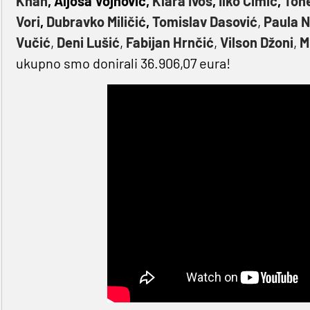
Khan
, Aljoša Vojnović,
Klara Ivoš
,
Ilko Ćimić
,
Tone
Vori
,
Dubravko Miličić
,
Tomislav Dasović
,
Paula N
Vučić
,
Deni Lušić
,
Fabijan Hrnčić
,
Vilson Džoni
,
M
ukupno smo donirali 36.906,07 eura!