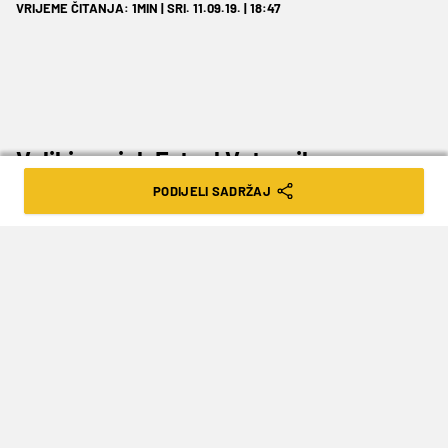
VRIJEME ČITANJA: 1MIN | SRI. 11.09.19. | 18:47
Veliki uspjeh Futsal Vatrenih.
PODIJELI SADRŽAJ
Mlada reprezentacija Hrvatske svladala je
vršnjake iz Ukrajine s 3:1 i izborila polufinale U19
Europskog prvenstva koje se igra u Rigi! U
polufinalnom dvoboju Hrvatska će igrati sutra s
početkom u 16 sati protiv jednog od favorita
tunira, reprezentacije Portugala, koji je grupu A
osvojio sa sve tri pobjede i gol-razlikom 13:2,
prenosi
HRfutsal
.