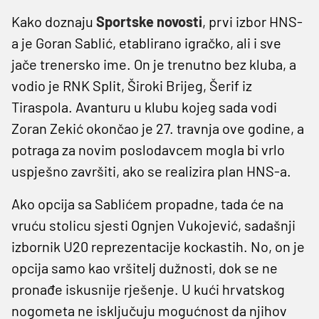
Kako doznaju
Sportske novosti
, prvi izbor HNS-
a je Goran Sablić, etablirano igračko, ali i sve
jače trenersko ime. On je trenutno bez kluba, a
vodio je RNK Split, Široki Brijeg, Šerif iz
Tiraspola. Avanturu u klubu kojeg sada vodi
Zoran Zekić okončao je 27. travnja ove godine, a
potraga za novim poslodavcem mogla bi vrlo
uspješno završiti, ako se realizira plan HNS-a.
Ako opcija sa Sablićem propadne, tada će na
vruću stolicu sjesti Ognjen Vukojević, sadašnji
izbornik U20 reprezentacije kockastih. No, on je
opcija samo kao vršitelj dužnosti, dok se ne
pronađe iskusnije rješenje. U kući hrvatskog
nogometa ne isključuju mogućnost da njihov