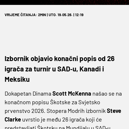
VRIJEME ČITANJA: 2MIN | UTO. 19.05.26. | 12:19
Izbornik objavio konačni popis od 26
igrača za turnir u SAD‑u, Kanadi i
Meksiku
Dokapetan Dinama
Scott McKenna
našao se na
konačnom popisu Škotske za Svjetsko
prvenstvo 2026. Stopera Modrih izbornik
Steve
Clarke
uvrstio je među 26 igrača koji će
predstavljati Škotsku na Mundijalu u SAD‑u,