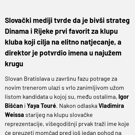
Slovački mediji tvrde da je bivši strateg
Dinama i Rijeke prvi favorit za klupu
kluba koji cilja na elitno natjecanje, a
direktor je potvrdio imena u najužem
krugu
Slovan Bratislava u završnu fazu potrage za
novim trenerom ulazi s vrlo zanimljivom užom
listom kandidata u kojoj su, među ostalima,
Igor
Bišćan
i
Yaya Touré
. Nakon odlaska
Vladimíra
Weissa
starijeg na klupu slovačke
reprezentacije, višegodišnji prvak traži ime koje
će preuzeti momčad pred još jedan pohod na