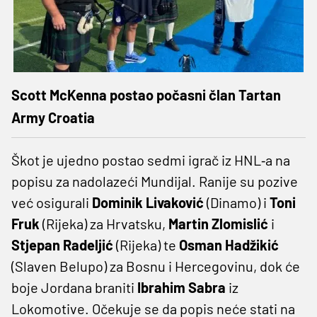
Scott McKenna postao počasni član Tartan
Army Croatia
Škot je ujedno postao sedmi igrač iz HNL‑a na
popisu za nadolazeći Mundijal. Ranije su pozive
već osigurali
Dominik Livaković
(Dinamo) i
Toni
Fruk
(Rijeka) za Hrvatsku,
Martin Zlomislić
i
Stjepan Radeljić
(Rijeka) te
Osman Hadžikić
(Slaven Belupo) za Bosnu i Hercegovinu, dok će
boje Jordana braniti
Ibrahim Sabra
iz
Lokomotive. Očekuje se da popis neće stati na