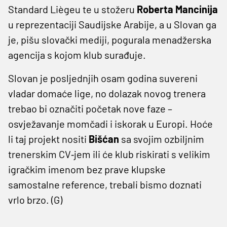
Standard Liègeu te u stožeru
Roberta Mancinija
u reprezentaciji Saudijske Arabije, a u Slovan ga
je, pišu slovački mediji, pogurala menadžerska
agencija s kojom klub surađuje.
Slovan je posljednjih osam godina suvereni
vladar domaće lige, no dolazak novog trenera
trebao bi označiti početak nove faze –
osvježavanje momčadi i iskorak u Europi. Hoće
li taj projekt nositi
Bišćan
sa svojim ozbiljnim
trenerskim CV‑jem ili će klub riskirati s velikim
igračkim imenom bez prave klupske
samostalne reference, trebali bismo doznati
vrlo brzo. (G)