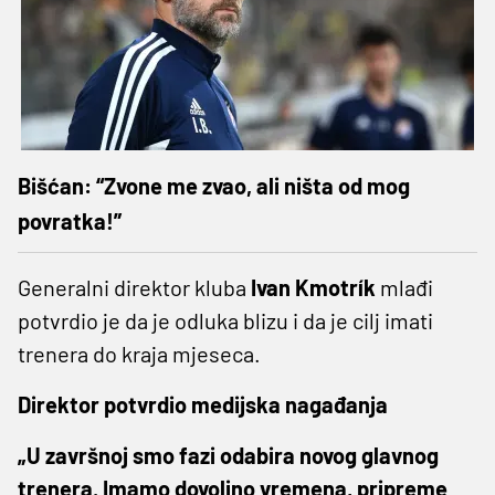
Bišćan: “Zvone me zvao, ali ništa od mog
povratka!”
Generalni direktor kluba
Ivan Kmotrík
mlađi
potvrdio je da je odluka blizu i da je cilj imati
trenera do kraja mjeseca.
Direktor potvrdio medijska nagađanja
„U završnoj smo fazi odabira novog glavnog
trenera. Imamo dovoljno vremena, pripreme