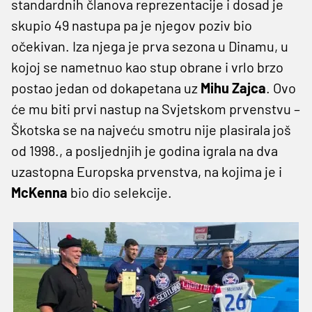
standardnih članova reprezentacije i dosad je
skupio 49 nastupa pa je njegov poziv bio
očekivan. Iza njega je prva sezona u Dinamu, u
kojoj se nametnuo kao stup obrane i vrlo brzo
postao jedan od dokapetana uz
Mihu Zajca
. Ovo
će mu biti prvi nastup na Svjetskom prvenstvu –
Škotska se na najveću smotru nije plasirala još
od 1998., a posljednjih je godina igrala na dva
uzastopna Europska prvenstva, na kojima je i
McKenna
bio dio selekcije.