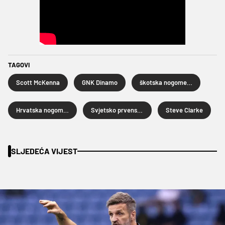
TAGOVI
Scott McKenna
GNK Dinamo
škotska nogometna reprezentacija
Hrvatska nogometna liga
Svjetsko prvenstvo u nogometu 2026.
Steve Clarke
SLJEDEĆA VIJEST