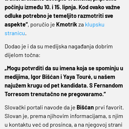
počinju između 10. i 15. lipnja. Kod ovako važne
odluke potrebno je temeljito razmotriti sve
aspekte“
, poručio je
Kmotrík
za
klupsku
stranicu
.
Dodao je i da su medijska nagađanja dobrim
dijelom točna:
„Mogu potvrditi da su imena koja se spominju u
medijima, Igor Bišćan i Yaya Touré, u našem
najužem krugu od pet kandidata. S Fernandom
Torresom trenutačno ne pregovaramo.“
Slovački portali navode da je
Bišćan
prvi favorit.
Slovan je, prema njihovim informacijama, s njim
u kontaktu već od prosinca, a na njegovoj strani