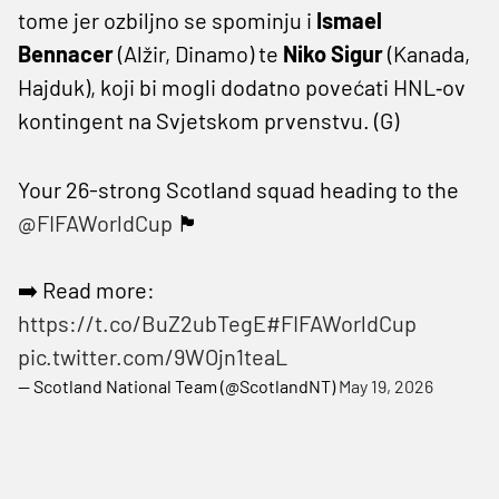
tome jer ozbiljno se spominju i
Ismael
Bennacer
(Alžir, Dinamo) te
Niko Sigur
(Kanada,
Hajduk), koji bi mogli dodatno povećati HNL‑ov
kontingent na Svjetskom prvenstvu. (G)
Your 26-strong Scotland squad heading to the
@FIFAWorldCup
🏴󠁧󠁢󠁳󠁣󠁴󠁿
➡️ Read more:
https://t.co/BuZ2ubTegE
#FIFAWorldCup
pic.twitter.com/9WOjn1teaL
— Scotland National Team (@ScotlandNT)
May 19, 2026