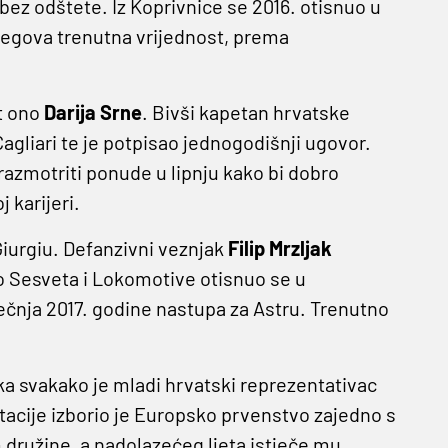
bez odštete. Iz Koprivnice se 2016. otisnuo u
Njegova trenutna vrijednost, prema
st ono
Darija
Srne
. Bivši kapetan hrvatske
agliari te je potpisao jednogodišnji ugovor.
razmotriti ponude u lipnju kako bi dobro
 karijeri.
Giurgiu. Defanzivni veznjak
Filip
Mrzljak
o Sesveta i Lokomotive otisnuo se u
ječnja 2017. godine nastupa za Astru. Trenutno
a svakako je mladi hrvatski reprezentativac
acije izborio je Europsko prvenstvo zajedno s
ružine, a nadolazećeg ljeta istječe mu