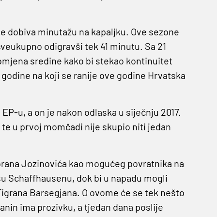
dje dobiva minutažu na kapaljku. Ove sezone
 sveukupno odigravši tek 41 minutu. Sa 21
mjena sredine kako bi stekao kontinuitet
godine na koji se ranije ove godine Hrvatska
EP-u, a on je nakon odlaska u siječnju 2017.
e u prvoj momčadi nije skupio niti jedan
orana Jozinovića kao mogućeg povratnika na
ašu Schaffhausenu, dok bi u napadu mogli
Tigrana Barsegjana. O ovome će se tek nešto
čanin ima prozivku, a tjedan dana poslije