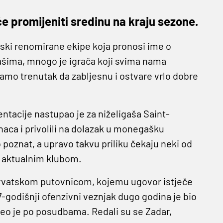
će promijeniti sredinu na kraju sezone.
tski renomirane ekipe koja pronosi ime o
ašima, mnogo je igrača koji svima nama
 samo trenutak da zabljesnu i ostvare vrlo dobre
acije nastupao je za niželigaša Saint-
naca i privolili na dolazak u monegašku
 poznat, a upravo takvu priliku čekaju neki od
s aktualnim klubom.
hrvatskom putovnicom, kojemu ugovor istječe
7-godišnji ofenzivni veznjak dugo godina je bio
oveo je po posudbama. Redali su se Zadar,