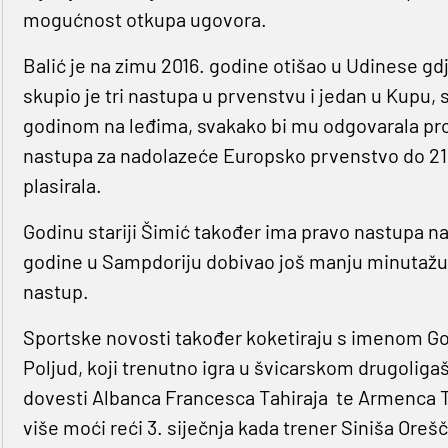
mogućnost otkupa ugovora.
Balić je na zimu 2016. godine otišao u Udinese g
skupio je tri nastupa u prvenstvu i jedan u Kupu,
godinom na leđima, svakako bi mu odgovarala pro
nastupa za nadolazeće Europsko prvenstvo do 21 
plasirala.
Godinu stariji Šimić također ima pravo nastupa na 
godine u Sampdoriju dobivao još manju minutažu t
nastup.
Sportske novosti također koketiraju s imenom G
Poljud, koji trenutno igra u švicarskom drugolig
dovesti Albanca Francesca Tahiraja te Armenca 
više moći reći 3. siječnja kada trener Siniša Oreš