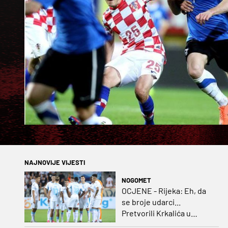
NAJNOVIJE VIJESTI
NOGOMET
OCJENE - Rijeka: Eh, da
se broje udarci...
Pretvorili Krkalića u
junaka, a izlet na uzvrat u