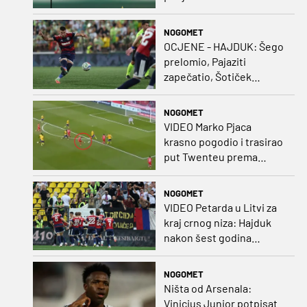
NOGOMET
OCJENE - HAJDUK: Šego
prelomio, Pajaziti
zapečatio, Šotiček
oduševio u predstavi
splitskih 'odlikaša'
NOGOMET
VIDEO Marko Pjaca
krasno pogodio i trasirao
put Twenteu prema
važnoj pobjedi
NOGOMET
VIDEO Petarda u Litvi za
kraj crnog niza: Hajduk
nakon šest godina
pobijedio na europskom
gostovanju
NOGOMET
Ništa od Arsenala:
Vinicius Junior potpisat