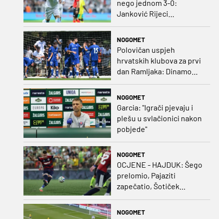
nego jednom 3-0:
Janković Rijeci
projektilom donio slavlje
protiv inferiornijeg
NOGOMET
protivnika
Polovičan uspjeh
hrvatskih klubova za prvi
dan Ramljaka: Dinamo
poražen od Juventusa,
Hajduk bolji od Bologne
NOGOMET
Garcia: "Igrači pjevaju i
plešu u svlačionici nakon
pobjede"
NOGOMET
OCJENE - HAJDUK: Šego
prelomio, Pajaziti
zapečatio, Šotiček
oduševio u predstavi
splitskih 'odlikaša'
NOGOMET