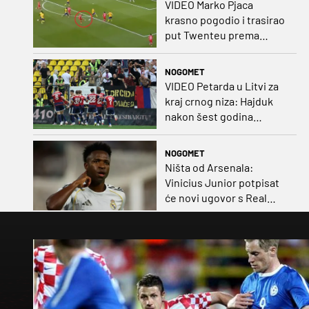
VIDEO Marko Pjaca
krasno pogodio i trasirao
put Twenteu prema
važnoj pobjedi
NOGOMET
VIDEO Petarda u Litvi za
kraj crnog niza: Hajduk
nakon šest godina
pobijedio na europskom
gostovanju
NOGOMET
Ništa od Arsenala:
Vinicius Junior potpisat
će novi ugovor s Real
Madridom