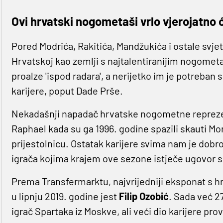
Ovi hrvatski nogometaši vrlo vjerojatno 
Pored Modrića, Rakitića, Mandžukića i ostale svje
Hrvatskoj kao zemlji s najtalentiranijim nogomet
proalze 'ispod radara', a nerijetko im je potreban
karijere, poput Dade Prše.
Nekadašnji napadač hrvatske nogometne reprezent
Raphael kada su ga 1996. godine spazili skauti Mo
prijestolnicu. Ostatak karijere svima nam je dobro
igrača kojima krajem ove sezone istječe ugovor 
Prema Transfermarktu, najvrijedniji eksponat s 
u lipnju 2019. godine jest
Filip
Ozobić
. Sada već 2
igrač Spartaka iz Moskve, ali veći dio karijere pr