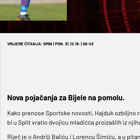
VRIJEME ČITANJA: 5MIN | PON. 31.12.18. | 09:43
Nova pojačanja za Bijele na pomolu.
Kako prenose Sportske novosti, Hajduk ozbiljno ra
bi u Split vratio dvojicu mladićća proizašlih iz nji
Riječ je o Andriji Baliću i Lorencu Šimiću, a u pit