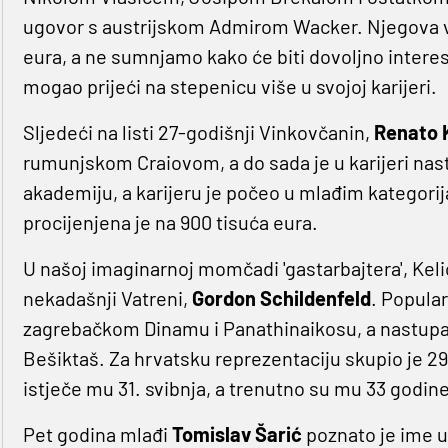
ugovor s austrijskom Admirom Wacker. Njegova vri
eura, a ne sumnjamo kako će biti dovoljno intere
mogao prijeći na stepenicu više u svojoj karijeri.
Sljedeći na listi 27-godišnji Vinkovčanin,
Renato
rumunjskom Craiovom, a do sada je u karijeri nas
akademiju, a karijeru je počeo u mlađim kategorij
procijenjena je na 900 tisuća eura.
U našoj imaginarnoj momčadi 'gastarbajtera', Kelić
nekadašnji Vatreni,
Gordon
Schildenfeld
. Popular
zagrebačkom Dinamu i Panathinaikosu, a nastupao 
Bešiktaš. Za hrvatsku reprezentaciju skupio je 
istječe mu 31. svibnja, a trenutno su mu 33 godin
Pet godina mlađi
Tomislav
Šarić
poznato je ime u