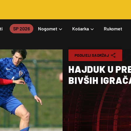
ti
SP 2026
Nogomet
Košarka
Rukomet
PODIJELI SADRŽAJ
HAJDUK U PR
BIVŠIH IGRAČ