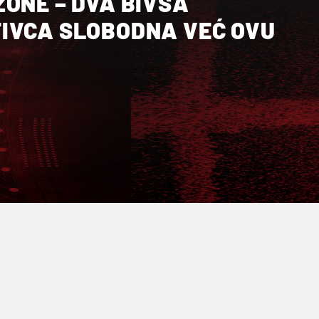
ONE – DVA BIVŠA
IVCA SLOBODNA VEĆ OVU