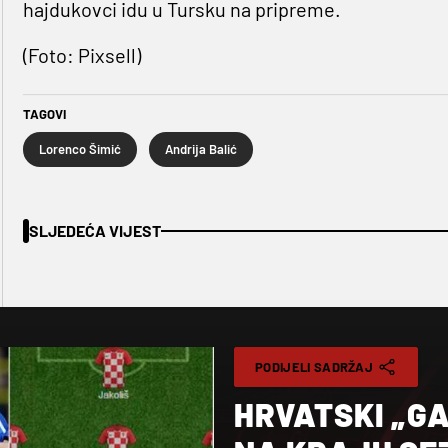
hajdukovci idu u Tursku na pripreme.
(Foto: Pixsell)
TAGOVI
Lorenco Šimić
Andrija Balić
SLJEDEĆA VIJEST
PODIJELI SADRŽAJ
HRVATSKI „GA