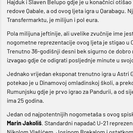
Hajduk i Slaven Belupo gdje je u konačnici otišao 
redove Qabale, a od ovog ljeta igra u Qarabagu. 
Transfermarktu, je milijun i pol eura.
Pola milijuna jeftinije, ali uvelike zvučnije ime je
nogometne reprezentacije ovog ljeta je stigao u C
Trenutno 36-godišnji desni bek sigurno će dobro 
izvagao gdje će odigrati posljednje minute u svojoj
Jednako vrijedan eksponat trenutno igra u Astri 
potekao je u Dinamovoj omladinskoj školi, a prek
Rumunjsku gdje je prvo igrao za Pandurii, a od si
ima 25 godina.
Jedan od najpotentnijih nogometaša s ovog spisk
Marin
Jakoliš
. Standardni napadač U-21 reprezent
Nikolom Vlašićem, Josipom Brekalom i ostatkom d