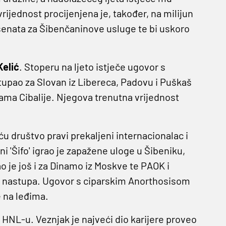
jednost procijenjena je, također, na milijun
senata za Šibenčaninove usluge te bi uskoro
Kelić
. Stoperu na ljeto istječe ugovor s
tupao za Slovan iz Libereca, Padovu i Puškaš
ama Cibalije. Njegova trenutna vrijednost
u društvo pravi prekaljeni internacionalac i
ni 'Šifo' igrao je zapažene uloge u Šibeniku,
je još i za Dinamo iz Moskve te PAOK i
29 nastupa. Ugovor s ciparskim Anorthosisom
e na leđima.
 HNL-u. Veznjak je najveći dio karijere proveo