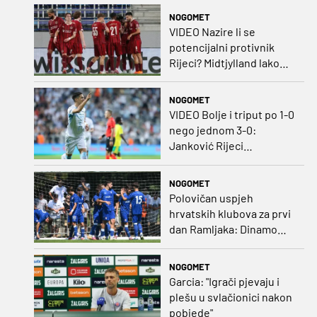
ozbiljan posao!
NOGOMET
VIDEO Nazire li se
potencijalni protivnik
Rijeci? Midtjylland lako
protiv Iraca za slavlje u
prvoj utakmici
NOGOMET
VIDEO Bolje i triput po 1-0
nego jednom 3-0:
Janković Rijeci
projektilom donio slavlje
protiv inferiornijeg
NOGOMET
protivnika
Polovičan uspjeh
hrvatskih klubova za prvi
dan Ramljaka: Dinamo
poražen od Juventusa,
Hajduk bolji od Bologne
NOGOMET
Garcia: "Igrači pjevaju i
plešu u svlačionici nakon
pobjede"