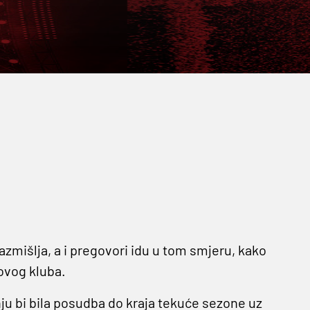
zmišlja, a i pregovori idu u tom smjeru, kako
hovog kluba.
anju bi bila posudba do kraja tekuće sezone uz