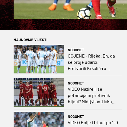
NAJNOVIJE VIJESTI
NOGOMET
OCJENE - Rijeka: Eh, da
se broje udarci...
Pretvorili Krkalića u
junaka, a izlet na uzvrat u
ozbiljan posao!
NOGOMET
VIDEO Nazire li se
potencijalni protivnik
Rijeci? Midtjylland lako
protiv Iraca za slavlje u
prvoj utakmici
NOGOMET
VIDEO Bolje i triput po 1-0