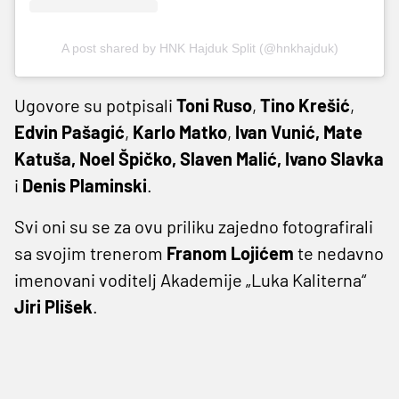
A post shared by HNK Hajduk Split (@hnkhajduk)
Ugovore su potpisali
Toni Ruso
,
Tino Krešić
,
Edvin Pašagić
,
Karlo Matko
,
Ivan Vunić, Mate
Katuša, Noel Špičko, Slaven Malić, Ivano Slavka
i
Denis Plaminski
.
Svi oni su se za ovu priliku zajedno fotografirali
sa svojim trenerom
Franom Lojićem
te nedavno
imenovani voditelj Akademije „Luka Kaliterna“
Jiri Plišek
.