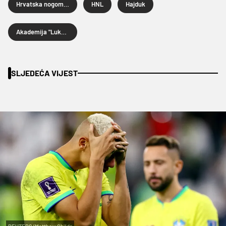
Hrvatska nogometna liga
HNL
Hajduk
Akademija "Luka Kaliterna"
SLJEDEĆA VIJEST