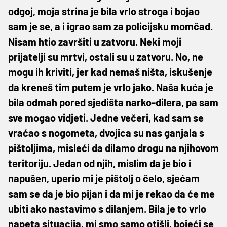
odgoj, moja strina je bila vrlo stroga i bojao
sam je se, a i igrao sam za policijsku momčad.
Nisam htio završiti u zatvoru. Neki moji
prijatelji su mrtvi, ostali su u zatvoru. No, ne
mogu ih kriviti, jer kad nemaš ništa, iskušenje
da kreneš tim putem je vrlo jako. Naša kuća je
bila odmah pored sjedišta narko-dilera, pa sam
sve mogao vidjeti. Jedne večeri, kad sam se
vraćao s nogometa, dvojica su nas ganjala s
pištoljima, misleći da dilamo drogu na njihovom
teritoriju. Jedan od njih, mislim da je bio i
napušen, uperio mi je pištolj o čelo, sjećam
sam se da je bio pijan i da mi je rekao da će me
ubiti ako nastavimo s dilanjem. Bila je to vrlo
napeta situacija, mi smo samo otišli, bojeći se