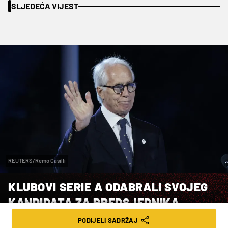
SLJEDEĆA VIJEST
REUTERS/Remo Casilli
KLUBOVI SERIE A ODABRALI SVOJEG
KANDIDATA ZA PREDSJEDNIKA
TALIJANSKOG NOGOMETNOG SAVEZA,
PODIJELI SADRŽAJ