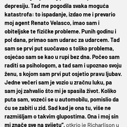
depresiju. Tad me pogodila svaka moguća
katastrofa: to ispadanje, izdao me i prevario
moj agent Renato Velasco, imao sam i
obiteljske te fizičke probleme. Punih godinu i
pol dana, primao sam udarac za udarcem. Tad
sam se prvi put suočavao s toliko problema,
osjećao sam se kao u rupi bez dna. Počeo sam
raditi sa psihologom, a tad sam i upoznao svoju
ženu, s kojom sam prvi put osjetio pravu ljubav.
Jedne večeri sam je vozio u zračnu luku, pa
sam joj zahvalio što mi je spasila život. Koliko
puta sam, vozeći se u automobilu, pomislio da
ću se zabiti u zid. Sad kad je ona tu, više ne
razmišljam o takvim glupostima. Ona i moj sin
mi znače sve na svijetu”,
otkrio je Richarlison u