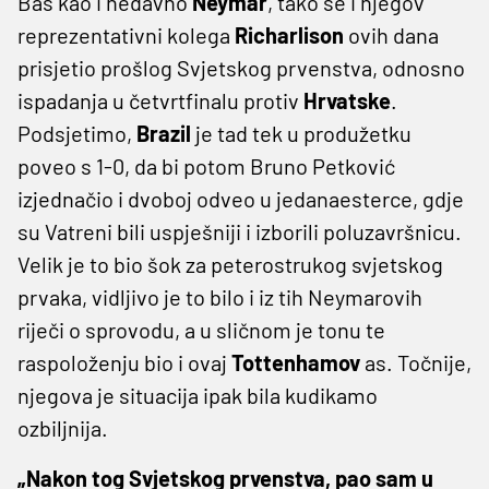
Baš kao i nedavno
Neymar
, tako se i njegov
reprezentativni kolega
Richarlison
ovih dana
prisjetio prošlog Svjetskog prvenstva, odnosno
ispadanja u četvrtfinalu protiv
Hrvatske
.
Podsjetimo,
Brazil
je tad tek u produžetku
poveo s 1-0, da bi potom Bruno Petković
izjednačio i dvoboj odveo u jedanaesterce, gdje
su Vatreni bili uspješniji i izborili poluzavršnicu.
Velik je to bio šok za peterostrukog svjetskog
prvaka, vidljivo je to bilo i iz tih Neymarovih
riječi o sprovodu, a u sličnom je tonu te
raspoloženju bio i ovaj
Tottenhamov
as. Točnije,
njegova je situacija ipak bila kudikamo
ozbiljnija.
„Nakon tog Svjetskog prvenstva, pao sam u