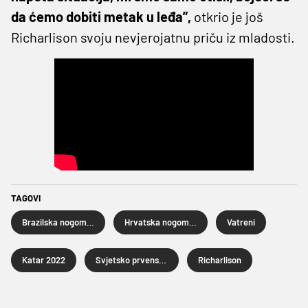
da ćemo dobiti metak u leđa”,
otkrio je još
Richarlison svoju nevjerojatnu priču iz mladosti.
TAGOVI
Brazilska nogometna reprezentacija
Hrvatska nogometna reprezentacija
Vatreni
Katar 2022
Svjetsko prvenstvo u nogometu Katar 2022.
Richarlison