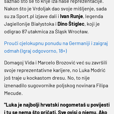
saznao što se to krije iza naše reprezentacije.
Nakon što je Vrdoljak dao svoje mišljenje, sada
su za Sport.pl izjave dali i
Ivan Runje
, legenda
Jagiellonije Białystoka i
Dino Štiglec
, koji je
odigrao 87 utakmica za Śląsk Wrocław.
Prouči cjelokupnu ponudu na Germaniji i zaigraj
odmah (Igraj odgovorno, 18+)
Domagoj Vida i Marcelo Brozović već su završili
svoje reprezentativne karijere, no Luka Modrić
još traje u kockastom dresu. No, to nije
iznenadilo sugovornike poljskog novinara Filipa
Mecude.
"Luka je najbolji hrvatski nogometaš u povijesti
i tu se nema što pričati. Sve ovisi o njemu. Ako