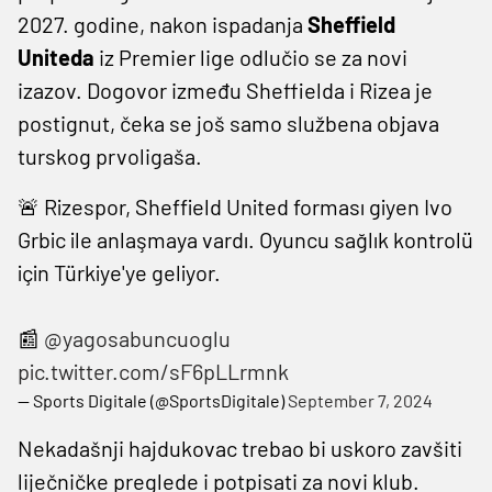
2027. godine, nakon ispadanja
Sheffield
Uniteda
iz Premier lige odlučio se za novi
izazov. Dogovor između Sheffielda i Rizea je
postignut, čeka se još samo službena objava
turskog prvoligaša.
🚨 Rizespor, Sheffield United forması giyen Ivo
Grbic ile anlaşmaya vardı. Oyuncu sağlık kontrolü
için Türkiye'ye geliyor.
📰
@yagosabuncuoglu
pic.twitter.com/sF6pLLrmnk
— Sports Digitale (@SportsDigitale)
September 7, 2024
Nekadašnji hajdukovac trebao bi uskoro zavšiti
liječničke preglede i potpisati za novi klub.