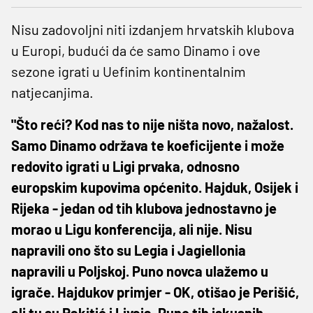
Nisu zadovoljni niti izdanjem hrvatskih klubova
u Europi, budući da će samo Dinamo i ove
sezone igrati u Uefinim kontinentalnim
natjecanjima.
"Što reći? Kod nas to nije ništa novo, nažalost.
Samo Dinamo održava te koeficijente i može
redovito igrati u Ligi prvaka, odnosno
europskim kupovima općenito. Hajduk, Osijek i
Rijeka - jedan od tih klubova jednostavno je
morao u Ligu konferencija, ali nije. Nisu
napravili ono što su Legia i Jagiellonia
napravili u Poljskoj. Puno novca ulažemo u
igrače. Hajdukov primjer - OK, otišao je Perišić,
ali tu su Rakitić i Livaja. Puno tih iskusnih,