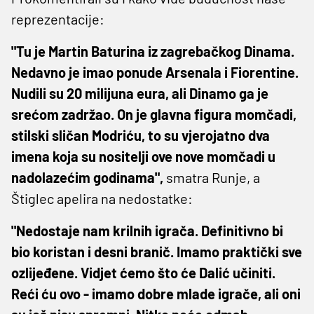
reprezentacije:
"Tu je Martin Baturina iz zagrebačkog Dinama.
Nedavno je imao ponude Arsenala i Fiorentine.
Nudili su 20 milijuna eura, ali Dinamo ga je
srećom zadržao. On je glavna figura momčadi,
stilski sličan Modriću, to su vjerojatno dva
imena koja su nositelji ove nove momčadi u
nadolazećim godinama",
smatra Runje, a
Štiglec apelira na nedostatke:
"Nedostaje nam krilnih igrača. Definitivno bi
bio koristan i desni branič. Imamo praktički sve
ozlijeđene. Vidjet ćemo što će Dalić učiniti.
Reći ću ovo - imamo dobre mlade igrače, ali oni