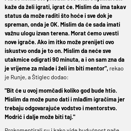
kaže da želi igrati, igrat će. Mislim da ima takav
status da može raditi što hoće i sve dok je
spreman, onda je OK. Mislim da će sada imati
važnu ulogu izvan terena. Morat ćemo uvesti
nove igrače. Ako im itko može prenijeti ovo
iskustvo onda je to on. Mislim da neće sve
utakmice odigrati 90 minuta, a i on sam zna da
je vrijeme za mlade i želi im biti mentor",
rekao
je Runje, a Štiglec dodao:
"Bit će u ovoj momčadi koliko god bude htio.
Mislim da može puno dati i mlađim igračima jer
trebaju odgovarajuće vodstvo i mentorstvo.
Modrić i dalje može biti taj."
Prokomentirali su i kako vide budućnost naše