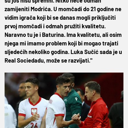
su još nisu spremni. Nitko neće odmah
zamijeniti Modrića. U momčadi do 21 godine ne
vidim igrača koji bi se danas mogli priključiti
prvoj momčadi i odmah pružiti kvalitetu.
Naravno tu je i Baturina. Ima kvalitetu, ali osim
njega mi imamo problem koji bi mogao trajati
sljedećih nekoliko godina. Luka Sučić sada je u
Real Sociedadu, može se razvijati."