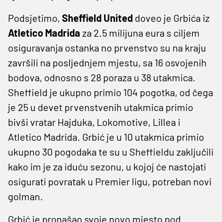
Podsjetimo,
Sheffield United
doveo je Grbića iz
Atletico Madrida
za 2.5 milijuna eura s ciljem
osiguravanja ostanka no prvenstvo su na kraju
završili na posljednjem mjestu, sa 16 osvojenih
bodova, odnosno s 28 poraza u 38 utakmica.
Sheffield je ukupno primio 104 pogotka, od čega
je 25 u devet prvenstvenih utakmica primio
bivši vratar Hajduka, Lokomotive, Lillea i
Atletico Madrida. Grbić je u 10 utakmica primio
ukupno 30 pogodaka te su u Sheffieldu zaključili
kako im je za iduću sezonu, u kojoj će nastojati
osigurati povratak u Premier ligu, potreban novi
golman.
Grbić je pronašao svoje novo mjesto pod