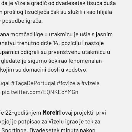
m da je Vizela gradić od dvadesetak tisuća duša
ošlog tisućljeća čak su služili i kao filijala
ne posudbe igrača.
rana momčad lige u utakmicu je ušla s jasnim
enstvu trenutno drže 14. poziciju i nastoje
suparnici odigrali su prvenstvenu utakmicu u
 je gledatelje sigurno šokirao fenomenalan
, kojim su domaćini došli u vodstvo.
ugal
#TaçaDePortugal
#fcvizela
#vizela
a
pic.twitter.com/EQNKEcYMGn
a je 22-godišnjem
Moreiri
ovaj projektil prvi
joj je potpisao za Vizelu igrao je tek za
 Sportinga. Dvadesetak minuta nakon