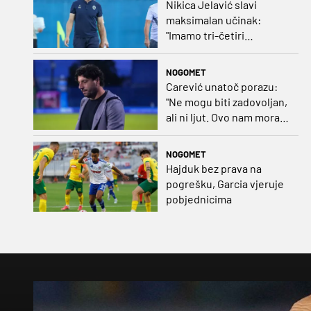
Nikica Jelavić slavi
maksimalan učinak:
"Imamo tri-četiri
senatora koji vode naš
vrtić"
NOGOMET
Carević unatoč porazu:
"Ne mogu biti zadovoljan,
ali ni ljut. Ovo nam mora
biti putokaz"
NOGOMET
Hajduk bez prava na
pogrešku, Garcia vjeruje
pobjednicima