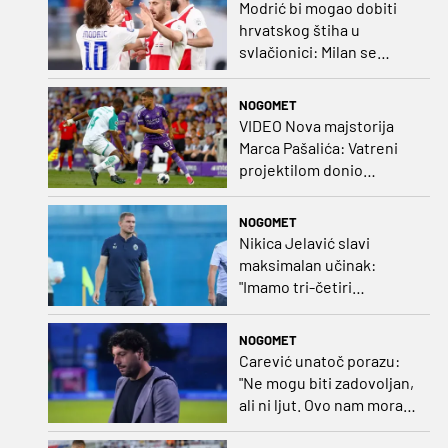
Modrić bi mogao dobiti
hrvatskog štiha u
svlačionici: Milan se
raspituje za usluge
Vatrenog!
NOGOMET
VIDEO Nova majstorija
Marca Pašalića: Vatreni
projektilom donio
vodstvo pa igru napustio
zbog ozljede
NOGOMET
Nikica Jelavić slavi
maksimalan učinak:
"Imamo tri-četiri
senatora koji vode naš
vrtić"
NOGOMET
Carević unatoč porazu:
"Ne mogu biti zadovoljan,
ali ni ljut. Ovo nam mora
biti putokaz"