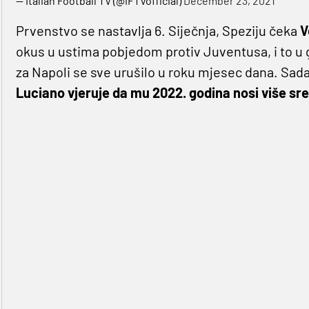
— Italian Football TV (@IFTVofficial)
December 23, 2021
Prvenstvo se nastavlja 6. Siječnja, Speziju čeka
V
okus u ustima pobjedom protiv Juventusa, i to u 
za Napoli se sve urušilo u roku mjesec dana. Sada
Luciano vjeruje da mu 2022. godina nosi više sr