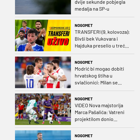
dvije sekunde pobjegla
medalja na SP-u
NOGOMET
TRANSFERI (9. kolovoza):
Bivši bek Vukovara i
Hajduka preselio u treću
ligu, đakovački 'sin vjetra'
napustio Kirgistan
NOGOMET
Modrić bi mogao dobiti
hrvatskog štiha u
svlačionici: Milan se
raspituje za usluge
Vatrenog!
NOGOMET
VIDEO Nova majstorija
Marca Pašalića: Vatreni
projektilom donio
vodstvo pa igru napustio
zbog ozljede
NOGOMET