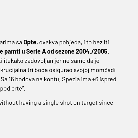
čarima sa
Opte,
ovakva pobjeda, i to bez iti
e pamti u Serie A od sezone 2004./2005.
 itekako zadovoljan jer ne samo da je
s krucijalna tri boda osigurao svojoj momčadi
Sa 16 bodova na kontu, Spezia ima +6 ispred
pod crte”.
ithout having a single shot on target since