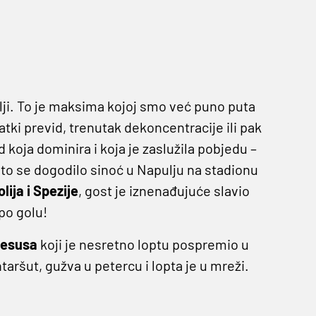
ji. To je maksima kojoj smo već puno puta
atki previd, trenutak dekoncentracije ili pak
koja dominira i koja je zaslužila pobjedu –
 to se dogodilo sinoć u Napulju na stadionu
lija i Spezije
, gost je iznenađujuće slavio
po golu!
esusa
koji je nesretno loptu pospremio u
aršut, gužva u petercu i lopta je u mreži.