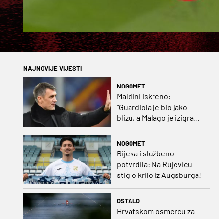
NAJNOVIJE VIJESTI
NOGOMET
Maldini iskreno:
“Guardiola je bio jako
blizu, a Malago je izigrao
naš početni dogovor”
NOGOMET
Rijeka i službeno
potvrdila: Na Rujevicu
stiglo krilo iz Augsburga!
OSTALO
Hrvatskom osmercu za