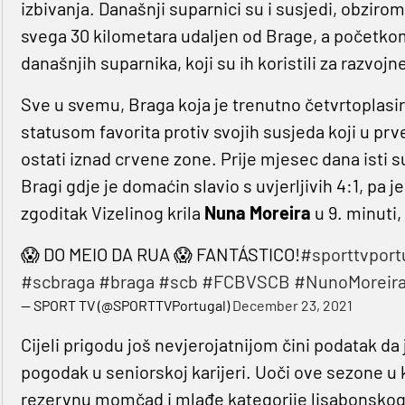
izbivanja. Današnji suparnici su i susjedi, obziro
svega 30 kilometara udaljen od Brage, a početkom pr
današnjih suparnika, koji su ih koristili za razvoj
Sve u svemu, Braga koja je trenutno četvrtoplasi
statusom favorita protiv svojih susjeda koji u prv
ostati iznad crvene zone. Prije mjesec dana isti 
Bragi gdje je domaćin slavio s uvjerljivih 4:1, pa
zgoditak Vizelinog krila
Nuna Moreira
u 9. minuti
😱 DO MEIO DA RUA 😱 FANTÁSTICO!
#sporttvport
#scbraga
#braga
#scb
#FCBVSCB
#NunoMoreir
— SPORT TV (@SPORTTVPortugal)
December 23, 2021
Cijeli prigodu još nevjerojatnijom čini podatak d
pogodak u seniorskoj karijeri. Uoči ove sezone u ko
rezervnu momčad i mlađe kategorije lisabonskog