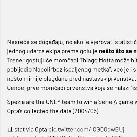
Nesreće se događaju, no ako je vjerovati statisti
jednog udarca ekipa prema golu je
nešto što se n
Trener gostujuće momčadi Thiago Motta može biti
pobijedio Napoli “bez ispaljenog metka”, već je i 
nešto mirnije blagdane pred nastavak prvenstva. 
Genoe, prve momčadi prvenstva koja se nalazi “is
Spezia are the ONLY team to win a Serie A game w
Opta's collected the data (2004/05)
📊 stat via Opta
pic.twitter.com/ICGDOdwBUj