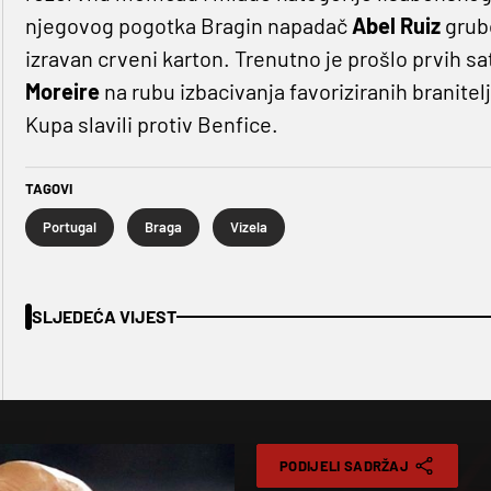
njegovog pogotka Bragin napadač
Abel Ruiz
grub
izravan crveni karton. Trenutno je prošlo prvih sat
Moreire
na rubu izbacivanja favoriziranih branite
Kupa slavili protiv Benfice.
TAGOVI
Portugal
Braga
Vizela
SLJEDEĆA VIJEST
PODIJELI SADRŽAJ