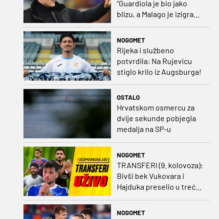
“Guardiola je bio jako
blizu, a Malago je izigrao
naš početni dogovor”
NOGOMET
Rijeka i službeno
potvrdila: Na Rujevicu
stiglo krilo iz Augsburga!
OSTALO
Hrvatskom osmercu za
dvije sekunde pobjegla
medalja na SP-u
NOGOMET
TRANSFERI (9. kolovoza):
Bivši bek Vukovara i
Hajduka preselio u treću
ligu, đakovački 'sin vjetra'
napustio Kirgistan
NOGOMET