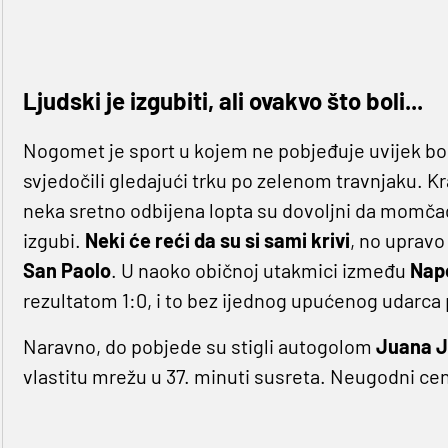
Ljudski je izgubiti, ali ovakvo što boli...
Nogomet je sport u kojem ne pobjeđuje uvijek bol
svjedočili gledajući trku po zelenom travnjaku. Kr
neka sretno odbijena lopta su dovoljni da momčad 
izgubi.
Neki će reći da su si sami krivi
, no upravo
San Paolo
. U naoko običnoj utakmici između
Napo
rezultatom 1:0, i to bez ijednog upućenog udarca 
Naravno, do pobjede su stigli autogolom
Juana J
vlastitu mrežu u 37. minuti susreta. Neugodni cent