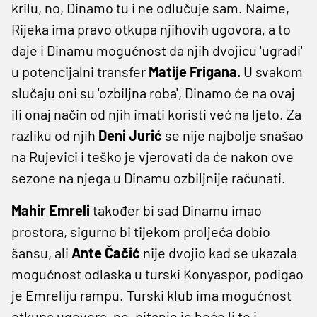
krilu, no, Dinamo tu i ne odlučuje sam. Naime,
Rijeka ima pravo otkupa njihovih ugovora, a to
daje i Dinamu mogućnost da njih dvojicu 'ugradi'
u potencijalni transfer
Matije Frigana.
U svakom
slučaju oni su 'ozbiljna roba', Dinamo će na ovaj
ili onaj način od njih imati koristi već na ljeto. Za
razliku od njih
Deni Jurić
se nije najbolje snašao
na Rujevici i teško je vjerovati da će nakon ove
sezone na njega u Dinamu ozbiljnije računati.
Mahir Emreli
također bi sad Dinamu imao
prostora, sigurno bi tijekom proljeća dobio
šansu, ali
Ante Čačić
nije dvojio kad se ukazala
mogućnost odlaska u turski Konyaspor, podigao
je Emreliju rampu. Turski klub ima mogućnost
otkupa ugovora, no, pitanje je hoće li to i