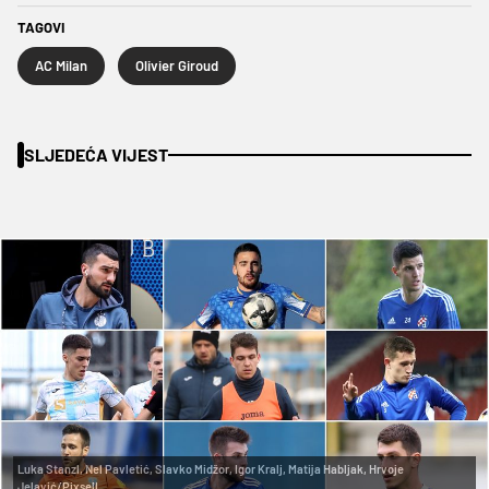
TAGOVI
AC Milan
Olivier Giroud
SLJEDEĆA VIJEST
Luka Stanzl, Nel Pavletić, Slavko Midžor, Igor Kralj, Matija Habljak, Hrvoje
Jelavić/Pixsell