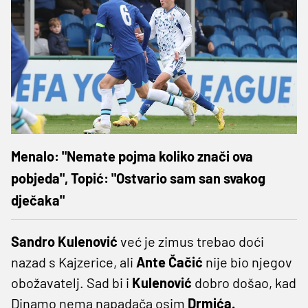
Menalo: "Nemate pojma koliko znači ova
pobjeda", Topić: "Ostvario sam san svakog
dječaka"
Sandro Kulenović
već je zimus trebao doći
nazad s Kajzerice, ali
Ante Čačić
nije bio njegov
obožavatelj. Sad bi i
Kulenović
dobro došao, kad
Dinamo nema napadača osim
Drmića.