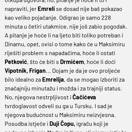
napraviti, jer
Emreli
se dosad nije baš pokazao
kao veliko pojačanje. Odigrao je samo 228
minuta u četiri utakmice, nije još zabio pogodak.
A pitanje je hoće li na ljeto biti toliko potreban i
Dinamu, opet, ovisi o tome kako će u Maksimiru
riješiti problem s napadačima, hoće li ostati
Petković
, što će biti s
Drmićem
, hoće li doći
Vipotnik, Frigan
... Dojam je da je ovo proljeće
bilo idealno za
Emrelija
, da se mogao izboriti za
značajniju minutažu i možda i za trajniji status.
No, njegova nestrpljivost i
Čačićeva
tvrdoglavost odveli su ga u Tursku. I sad je
njegova budućnost u Maksimiru neizvjesna.
Posudba istječe i
Duji Čopu,
igraču koji je