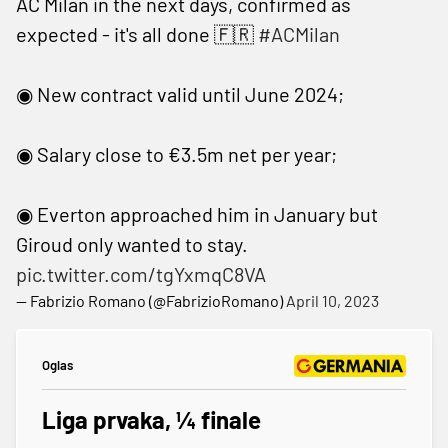
AC Milan in the next days, confirmed as
expected - it's all done 🇫🇷
#ACMilan
◉ New contract valid until June 2024;
◉ Salary close to €3.5m net per year;
◉ Everton approached him in January but
Giroud only wanted to stay.
pic.twitter.com/tgYxmqC8VA
— Fabrizio Romano (@FabrizioRomano)
April 10, 2023
Oglas
Liga prvaka, ¼ finale