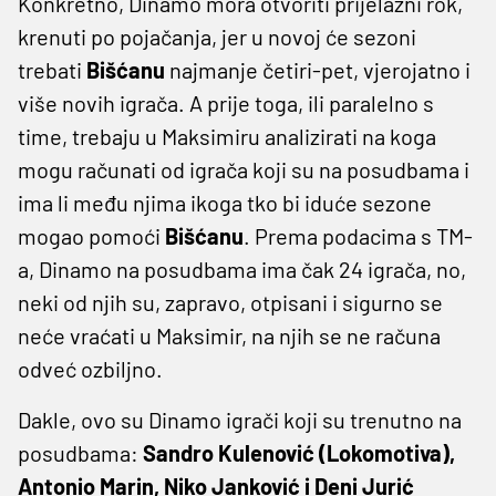
Konkretno, Dinamo mora otvoriti prijelazni rok,
krenuti po pojačanja, jer u novoj će sezoni
trebati
Bišćanu
najmanje četiri-pet, vjerojatno i
više novih igrača. A prije toga, ili paralelno s
time, trebaju u Maksimiru analizirati na koga
mogu računati od igrača koji su na posudbama i
ima li među njima ikoga tko bi iduće sezone
mogao pomoći
Bišćanu
. Prema podacima s TM-
a, Dinamo na posudbama ima čak 24 igrača, no,
neki od njih su, zapravo, otpisani i sigurno se
neće vraćati u Maksimir, na njih se ne računa
odveć ozbiljno.
Dakle, ovo su Dinamo igrači koji su trenutno na
posudbama:
Sandro Kulenović (Lokomotiva),
Antonio Marin, Niko Janković i Deni Jurić