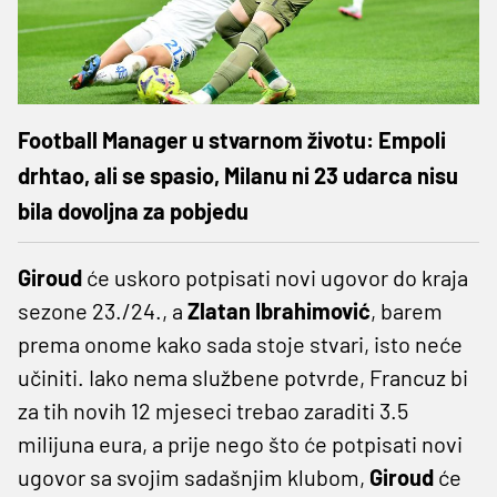
Football Manager u stvarnom životu: Empoli
drhtao, ali se spasio, Milanu ni 23 udarca nisu
bila dovoljna za pobjedu
Giroud
će uskoro potpisati novi ugovor do kraja
sezone 23./24., a
Zlatan Ibrahimović
, barem
prema onome kako sada stoje stvari, isto neće
učiniti. Iako nema službene potvrde, Francuz bi
za tih novih 12 mjeseci trebao zaraditi 3.5
milijuna eura, a prije nego što će potpisati novi
ugovor sa svojim sadašnjim klubom,
Giroud
će