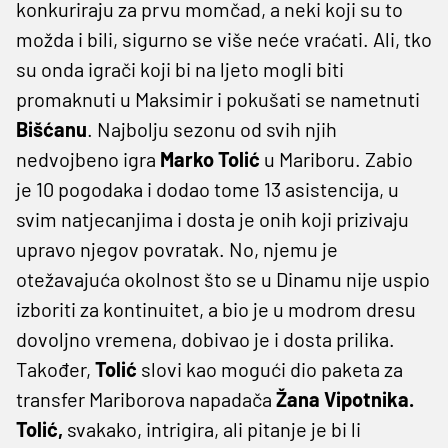
konkuriraju za prvu momčad, a neki koji su to
možda i bili, sigurno se više neće vraćati. Ali, tko
su onda igrači koji bi na ljeto mogli biti
promaknuti u Maksimir i pokušati se nametnuti
Bišćanu
. Najbolju sezonu od svih njih
nedvojbeno igra
Marko Tolić
u Mariboru. Zabio
je 10 pogodaka i dodao tome 13 asistencija, u
svim natjecanjima i dosta je onih koji prizivaju
upravo njegov povratak. No, njemu je
otežavajuća okolnost što se u Dinamu nije uspio
izboriti za kontinuitet, a bio je u modrom dresu
dovoljno vremena, dobivao je i dosta prilika.
Također,
Tolić
slovi kao mogući dio paketa za
transfer Mariborova napadača
Žana Vipotnika.
Tolić,
svakako, intrigira, ali pitanje je bi li