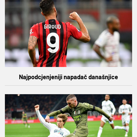
Najpodcjenjeniji napadač današnjice