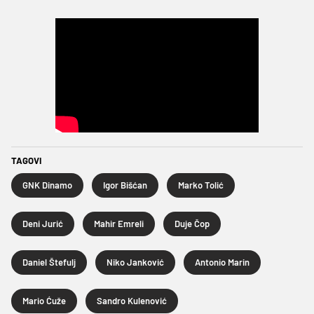
TAGOVI
GNK Dinamo
Igor Bišćan
Marko Tolić
Deni Jurić
Mahir Emreli
Duje Čop
Daniel Štefulj
Niko Janković
Antonio Marin
Mario Ćuže
Sandro Kulenović