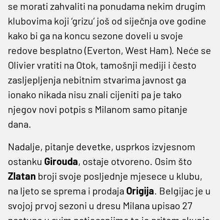
se morati zahvaliti na ponudama nekim drugim
klubovima koji ‘grizu’ još od siječnja ove godine
kako bi ga na koncu sezone doveli u svoje
redove besplatno (Everton, West Ham). Neće se
Olivier vratiti na Otok, tamošnji mediji i često
zasljepljenja nebitnim stvarima javnost ga
ionako nikada nisu znali cijeniti pa je tako
njegov novi potpis s Milanom samo pitanje
dana.
Nadalje, pitanje devetke, usprkos izvjesnom
ostanku
Girouda
, ostaje otvoreno. Osim što
Zlatan
broji svoje posljednje mjesece u klubu,
na ljeto se sprema i prodaja
Origija
. Belgijac je u
svojoj prvoj sezoni u dresu Milana upisao 27
nastupa u svim natjecanjima te je pritom skupio