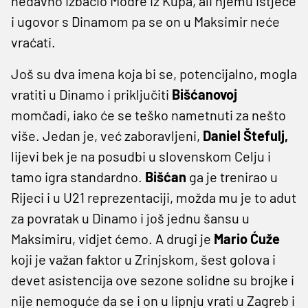
nedavno izbacio Modre iz Kupa, ali njemu istječe
i ugovor s Dinamom pa se on u Maksimir neće
vraćati.
Još su dva imena koja bi se, potencijalno, mogla
vratiti u Dinamo i priključiti
Bišćanovoj
momčadi, iako će se teško nametnuti za nešto
više. Jedan je, već zaboravljeni,
Daniel Štefulj,
lijevi bek je na posudbi u slovenskom Celju i
tamo igra standardno.
Bišćan
ga je trenirao u
Rijeci i u U21 reprezentaciji, možda mu je to adut
za povratak u Dinamo i još jednu šansu u
Maksimiru, vidjet ćemo. A drugi je
Mario Ćuže
koji je važan faktor u Zrinjskom, šest golova i
devet asistencija ove sezone solidne su brojke i
nije nemoguće da se i on u lipnju vrati u Zagreb i