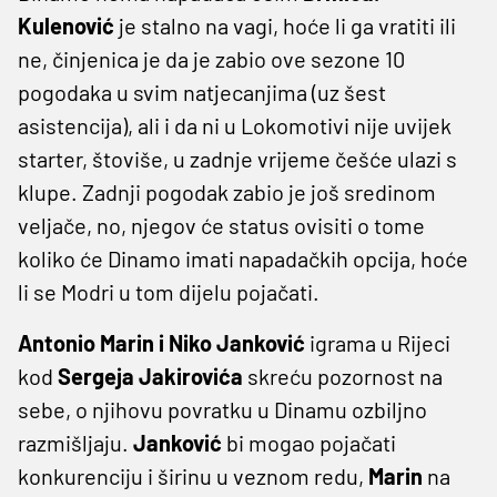
Kulenović
je stalno na vagi, hoće li ga vratiti ili
ne, činjenica je da je zabio ove sezone 10
pogodaka u svim natjecanjima (uz šest
asistencija), ali i da ni u Lokomotivi nije uvijek
starter, štoviše, u zadnje vrijeme češće ulazi s
klupe. Zadnji pogodak zabio je još sredinom
veljače, no, njegov će status ovisiti o tome
koliko će Dinamo imati napadačkih opcija, hoće
li se Modri u tom dijelu pojačati.
Antonio Marin i Niko Janković
igrama u Rijeci
kod
Sergeja Jakirovića
skreću pozornost na
sebe, o njihovu povratku u Dinamu ozbiljno
razmišljaju.
Janković
bi mogao pojačati
konkurenciju i širinu u veznom redu,
Marin
na