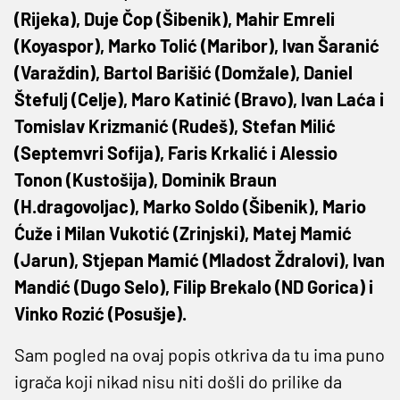
(Rijeka), Duje Čop (Šibenik), Mahir Emreli
(Koyaspor), Marko Tolić (Maribor), Ivan Šaranić
(Varaždin), Bartol Barišić (Domžale), Daniel
Štefulj (Celje), Maro Katinić (Bravo), Ivan Laća i
Tomislav Krizmanić (Rudeš), Stefan Milić
(Septemvri Sofija), Faris Krkalić i Alessio
Tonon (Kustošija), Dominik Braun
(H.dragovoljac), Marko Soldo (Šibenik), Mario
Ćuže i Milan Vukotić (Zrinjski), Matej Mamić
(Jarun), Stjepan Mamić (Mladost Ždralovi), Ivan
Mandić (Dugo Selo), Filip Brekalo (ND Gorica) i
Vinko Rozić (Posušje).
Sam pogled na ovaj popis otkriva da tu ima puno
igrača koji nikad nisu niti došli do prilike da