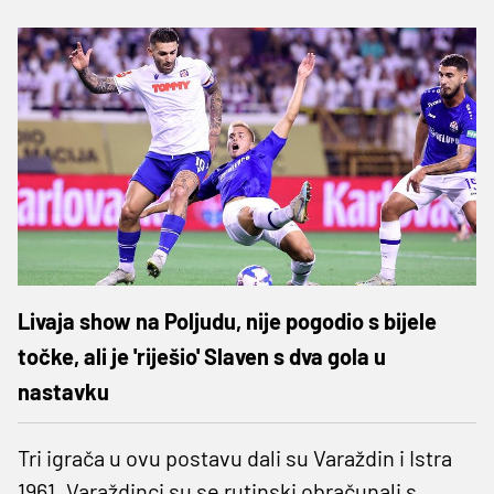
Livaja show na Poljudu, nije pogodio s bijele
točke, ali je 'riješio' Slaven s dva gola u
nastavku
Tri igrača u ovu postavu dali su Varaždin i Istra
1961. Varaždinci su se rutinski obračunali s