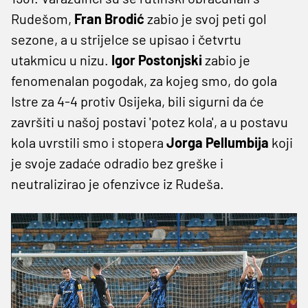
Rudešom,
Fran Brodić
zabio je svoj peti gol
sezone, a u strijelce se upisao i četvrtu
utakmicu u nizu.
Igor Postonjski
zabio je
fenomenalan pogodak, za kojeg smo, do gola
Istre za 4-4 protiv Osijeka, bili sigurni da će
završiti u našoj postavi 'potez kola', a u postavu
kola uvrstili smo i stopera
Jorga Pellumbija
koji
je svoje zadaće odradio bez greške i
neutralizirao je ofenzivce iz Rudeša.