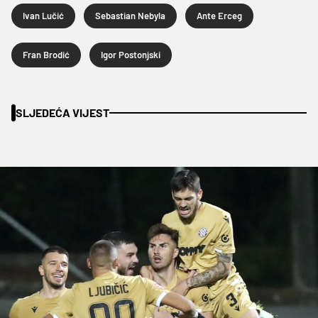
Ivan Lučić
Sebastian Nebyla
Ante Erceg
Fran Brodić
Igor Postonjski
SLJEDEĆA VIJEST