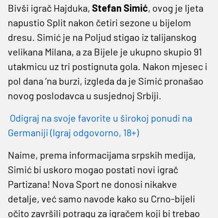
Bivši igrač Hajduka,
Stefan Simić
, ovog je ljeta
napustio Split nakon četiri sezone u bijelom
dresu. Simić je na Poljud stigao iz talijanskog
velikana Milana, a za Bijele je ukupno skupio 91
utakmicu uz tri postignuta gola. Nakon mjesec i
pol dana ’na burzi, izgleda da je Simić pronašao
novog poslodavca u susjednoj Srbiji.
Odigraj na svoje favorite u širokoj ponudi na
Germaniji (Igraj odgovorno, 18+)
Naime, prema informacijama srpskih medija,
Simić bi uskoro mogao postati novi igrač
Partizana! Nova Sport ne donosi nikakve
detalje, već samo navode kako su Crno-bijeli
očito završili potragu za igračem koji bi trebao