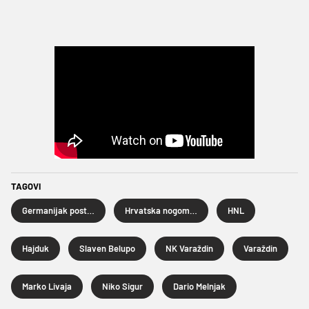
TAGOVI
Germanijak postava kola
Hrvatska nogometna liga
HNL
Hajduk
Slaven Belupo
NK Varaždin
Varaždin
Marko Livaja
Niko Sigur
Dario Melnjak