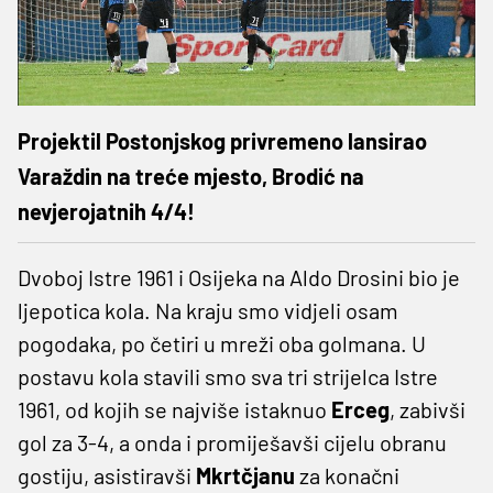
Projektil Postonjskog privremeno lansirao
Varaždin na treće mjesto, Brodić na
nevjerojatnih 4/4!
Dvoboj Istre 1961 i Osijeka na Aldo Drosini bio je
ljepotica kola. Na kraju smo vidjeli osam
pogodaka, po četiri u mreži oba golmana. U
postavu kola stavili smo sva tri strijelca Istre
1961, od kojih se najviše istaknuo
Erceg
, zabivši
gol za 3-4, a onda i promiješavši cijelu obranu
gostiju, asistiravši
Mkrtčjanu
za konačni