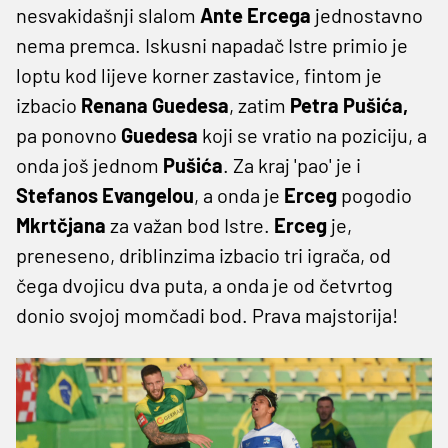
nesvakidašnji slalom
Ante Ercega
jednostavno
nema premca. Iskusni napadač Istre primio je
loptu kod lijeve korner zastavice, fintom je
izbacio
Renana Guedesa
, zatim
Petra Pušića,
pa ponovno
Guedesa
koji se vratio na poziciju, a
onda još jednom
Pušića
. Za kraj 'pao' je i
Stefanos Evangelou
, a onda je
Erceg
pogodio
Mkrtčjana
za važan bod Istre.
Erceg
je,
preneseno, driblinzima izbacio tri igrača, od
čega dvojicu dva puta, a onda je od četvrtog
donio svojoj momčadi bod. Prava majstorija!