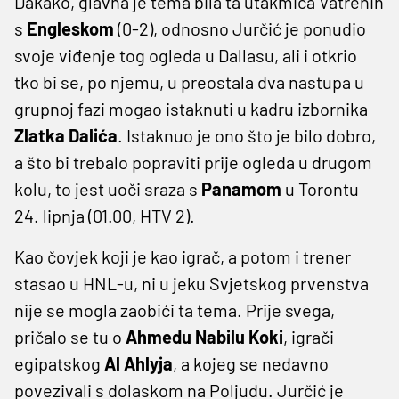
Dakako, glavna je tema bila ta utakmica Vatrenih
s
Engleskom
(0-2), odnosno Jurčić je ponudio
svoje viđenje tog ogleda u Dallasu, ali i otkrio
tko bi se, po njemu, u preostala dva nastupa u
grupnoj fazi mogao istaknuti u kadru izbornika
Zlatka Dalića
. Istaknuo je ono što je bilo dobro,
a što bi trebalo popraviti prije ogleda u drugom
kolu, to jest uoči sraza s
Panamom
u Torontu
24. lipnja (01.00, HTV 2).
Kao čovjek koji je kao igrač, a potom i trener
stasao u HNL-u, ni u jeku Svjetskog prvenstva
nije se mogla zaobići ta tema. Prije svega,
pričalo se tu o
Ahmedu Nabilu Koki
, igrači
egipatskog
Al Ahlyja
, a kojeg se nedavno
povezivali s dolaskom na Poljudu. Jurčić je