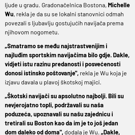
ljude u gradu. Gradonačelnica Bostona,
Michelle
Wu
, rekla je da su se lokalni stanovnici odmah
povezali s ljubavlju gostujućih navijača prema
njihovom nogometu.
„Smatramo se među najstrastvenijim i
najluđim sportskim navijačima bilo gdje. Dakle,
vidjeti istu razinu predanosti i posvećenosti
donosi istinsko poštovanje",
rekla je Wu koja je
izjavu davala u plavoj škotskoj majici.
„Škotski navijači su apsolutno najbolji. Bili su
nevjerojatno topli, podržavali su naša
poduzeća, upoznavali su našu zajednicu i
tretirali su Boston kao da im je to još jedan
dom daleko od doma",
dodala je Wu.
„Dakle,