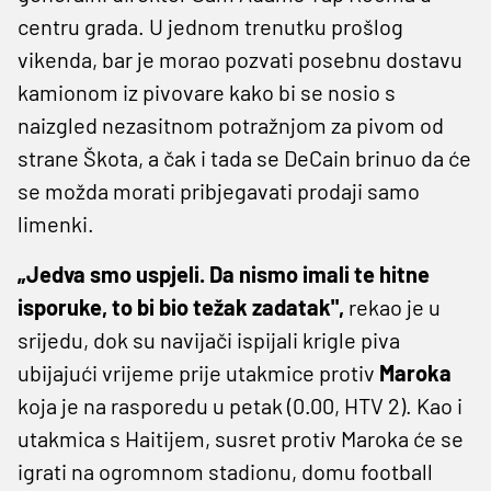
centru grada. U jednom trenutku prošlog
vikenda, bar je morao pozvati posebnu dostavu
kamionom iz pivovare kako bi se nosio s
naizgled nezasitnom potražnjom za pivom od
strane Škota, a čak i tada se DeCain brinuo da će
se možda morati pribjegavati prodaji samo
limenki.
„Jedva smo uspjeli. Da nismo imali te hitne
isporuke, to bi bio težak zadatak",
rekao je u
srijedu, dok su navijači ispijali krigle piva
ubijajući vrijeme prije utakmice protiv
Maroka
koja je na rasporedu u petak (0.00, HTV 2). Kao i
utakmica s Haitijem, susret protiv Maroka će se
igrati na ogromnom stadionu, domu football