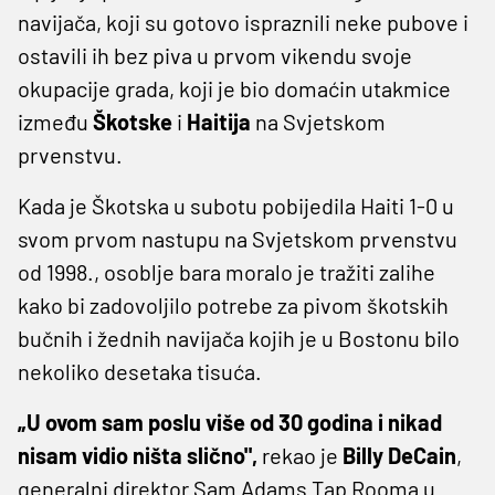
navijača, koji su gotovo ispraznili neke pubove i
ostavili ih bez piva u prvom vikendu svoje
okupacije grada, koji je bio domaćin utakmice
između
Škotske
i
Haitija
na Svjetskom
prvenstvu.
Kada je Škotska u subotu pobijedila Haiti 1-0 u
svom prvom nastupu na Svjetskom prvenstvu
od 1998., osoblje bara moralo je tražiti zalihe
kako bi zadovoljilo potrebe za pivom škotskih
bučnih i žednih navijača kojih je u Bostonu bilo
nekoliko desetaka tisuća.
„U ovom sam poslu više od 30 godina i nikad
nisam vidio ništa slično",
rekao je
Billy DeCain
,
generalni direktor Sam Adams Tap Rooma u