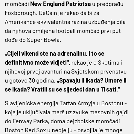
momčadi
New England Patriotsa
u predgrađu
Foxborough. DeCain je rekao da bi za
Amerikance ekvivalentna razina uzbuđenja bila
da njihova omiljena football momčad prvi put
dođe do Super Bowla.
„Cijeli vikend ste na adrenalinu, i to se
definitivno može vidjeti",
rekao je o Škotima i
njihovoj prvoj avanturi na Svjetskom prvenstvu
u gotovo 30 godina.
„Spavaju li ikada? Umore li
se ikada? Vratili su se sljedeći dan u 11 sati."
Slavljenička energija Tartan Armyja u Bostonu -
koja je uključivala marš uz zvuke masovnih gajdi
do Fenway Parka, doma bejzbolske momčadi
Boston Red Sox u nedjelju - osvojila je mnoge