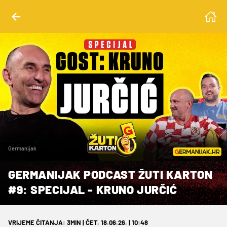
Germanijak
GERMANIJAK PODCAST ŽUTI KARTON
#9: SPECIJAL - KRUNO JURČIĆ
VRIJEME ČITANJA: 3MIN | ČET. 18.06.26. | 10:48