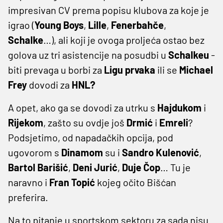
impresivan CV prema popisu klubova za koje je
igrao (
Young
Boys
,
Lille
,
Fenerbahče
,
Schalke
…), ali koji je ovoga proljeća ostao bez
golova uz tri asistencije na posudbi u
Schalkeu
-
biti prevaga u borbi za
Ligu prvaka
ili se
Michael
Frey
dovodi za
HNL?
A opet, ako ga se dovodi za utrku s
Hajdukom
i
Rijekom
, zašto su ovdje još
Drmić
i
Emreli
?
Podsjetimo, od napadačkih opcija, pod
ugovorom s
Dinamom
su i
Sandro
Kulenović
,
Bartol
Barišić
,
Deni
Jurić
,
Duje
Čop
… Tu je
naravno i
Fran
Topić
kojeg očito Bišćan
preferira.
Na to pitanje u sportskom sektoru za sada nisu