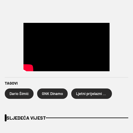
TAGOVI
Dario Šimić
GNK Dinamo
Ljetni prijelazni rok 2023
SLJEDEĆA VIJEST