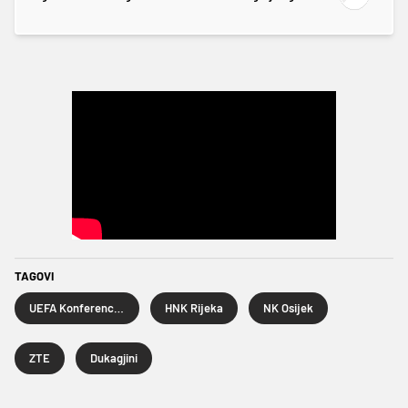
TAGOVI
UEFA Konferencijska liga
HNK Rijeka
NK Osijek
ZTE
Dukagjini