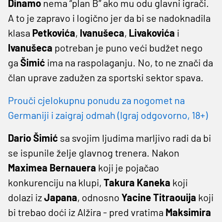
Dinamo
nema “plan B” ako mu odu glavni igrači.
A to je zapravo i logično jer da bi se nadoknadila
klasa
Petkovića
,
Ivanušeca
,
Livakovića
i
Ivanušeca
potreban je puno veći budžet nego
ga
Šimić
ima na raspolaganju. No, to ne znači da
član uprave zadužen za sportski sektor spava.
Prouči cjelokupnu ponudu za nogomet na
Germaniji i zaigraj odmah (Igraj odgovorno, 18+)
Dario
Šimić
sa svojim ljudima marljivo radi da bi
se ispunile želje glavnog trenera. Nakon
Maximea
Bernauera
koji je pojačao
konkurenciju na klupi,
Takura
Kaneka
koji
dolazi iz
Japana
, odnosno
Yacine
Titraouija
koji
bi trebao doći iz Alžira - pred vratima
Maksimira