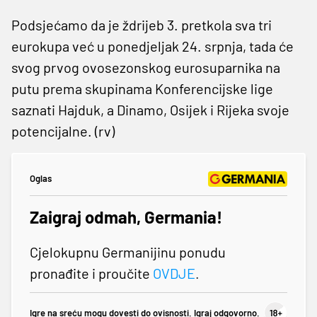
Podsjećamo da je ždrijeb 3. pretkola sva tri
eurokupa već u ponedjeljak 24. srpnja, tada će
svog prvog ovosezonskog eurosuparnika na
putu prema skupinama Konferencijske lige
saznati Hajduk, a Dinamo, Osijek i Rijeka svoje
potencijalne. (rv)
Oglas
Zaigraj odmah, Germania!
Cjelokupnu Germanijinu ponudu
pronađite i proučite
OVDJE
.
Igre na sreću mogu dovesti do ovisnosti. Igraj odgovorno.