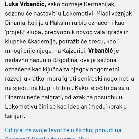
Luka Vrbančić,
kako doznaje Germanijak,
sezonu će nastaviti u Lokomotivi! Mladi veznjak
Dinama, koji je u Maksimiru bio označen i kao
'projekt kluba', predvodnik novog vala igrača iz
klupske Akademije, potražit će sreću, kao i
mnogi prije njega, na Kajzerici.
Vrbančić
je
nedavno napunio 19 godina, ova je sezona
označena kao ključna za njegov nogometni
razvoj, ukratko, mora igrati seniroski nogomet, a
ne sjediti na klupi i tribini. Kako je očito da se u
Dinamu neće naigrati, odlazak na posudbu u
Lokomotivu čini se kao idealan (među)korak u
karijeri.
Odigraj na svoje favorite u širokoj ponudi na
Germaniji (Igraj odgovorno, 18+)