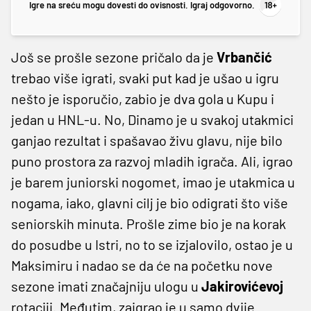
Igre na sreću mogu dovesti do ovisnosti. Igraj odgovorno.
Još se prošle sezone pričalo da je
Vrbančić
trebao više igrati, svaki put kad je ušao u igru
nešto je isporučio, zabio je dva gola u Kupu i
jedan u HNL-u. No, Dinamo je u svakoj utakmici
ganjao rezultat i spašavao živu glavu, nije bilo
puno prostora za razvoj mladih igrača. Ali, igrao
je barem juniorski nogomet, imao je utakmica u
nogama, iako, glavni cilj je bio odigrati što više
seniorskih minuta. Prošle zime bio je na korak
do posudbe u Istri, no to se izjalovilo, ostao je u
Maksimiru i nadao se da će na početku nove
sezone imati značajniju ulogu u
Jakirovićevoj
rotaciji. Međutim, zaigrao je u samo dvije