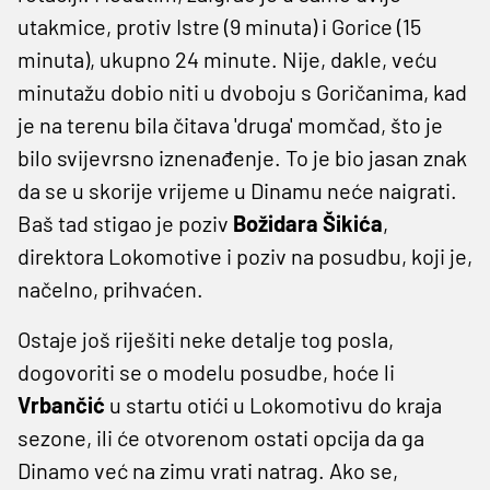
utakmice, protiv Istre (9 minuta) i Gorice (15
minuta), ukupno 24 minute. Nije, dakle, veću
minutažu dobio niti u dvoboju s Goričanima, kad
je na terenu bila čitava 'druga' momčad, što je
bilo svijevrsno iznenađenje. To je bio jasan znak
da se u skorije vrijeme u Dinamu neće naigrati.
Baš tad stigao je poziv
Božidara Šikića
,
direktora Lokomotive i poziv na posudbu, koji je,
načelno, prihvaćen.
Ostaje još riješiti neke detalje tog posla,
dogovoriti se o modelu posudbe, hoće li
Vrbančić
u startu otići u Lokomotivu do kraja
sezone, ili će otvorenom ostati opcija da ga
Dinamo već na zimu vrati natrag. Ako se,