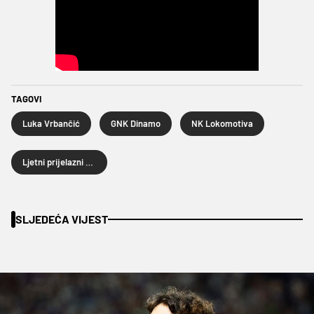
TAGOVI
Luka Vrbančić
GNK Dinamo
NK Lokomotiva
Ljetni prijelazni rok 2024.
SLJEDEĆA VIJEST