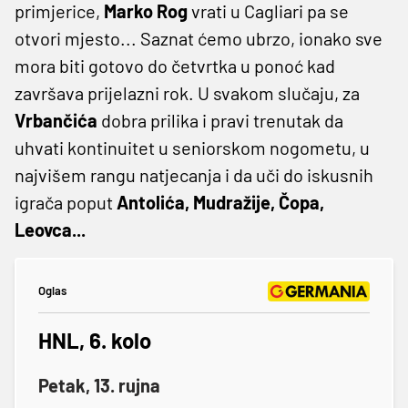
primjerice,
Marko Rog
vrati u Cagliari pa se
otvori mjesto... Saznat ćemo ubrzo, ionako sve
mora biti gotovo do četvrtka u ponoć kad
završava prijelazni rok. U svakom slučaju, za
Vrbančića
dobra prilika i pravi trenutak da
uhvati kontinuitet u seniorskom nogometu, u
najvišem rangu natjecanja i da uči do iskusnih
igrača poput
Antolića, Mudražije, Čopa,
Leovca...
Oglas
HNL, 6. kolo
Petak, 13. rujna