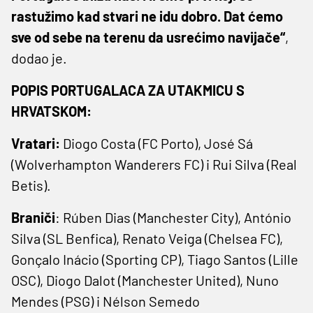
rastužimo kad stvari ne idu dobro. Dat ćemo
sve od sebe na terenu da usrećimo navijače“
,
dodao je.
POPIS PORTUGALACA ZA UTAKMICU S
HRVATSKOM:
Vratari:
Diogo Costa (FC Porto), José Sá
(Wolverhampton Wanderers FC) i Rui Silva (Real
Betis).
Braniči
: Rúben Dias (Manchester City), António
Silva (SL Benfica), Renato Veiga (Chelsea FC),
Gonçalo Inácio (Sporting CP), Tiago Santos (Lille
OSC), Diogo Dalot (Manchester United), Nuno
Mendes (PSG) i Nélson Semedo