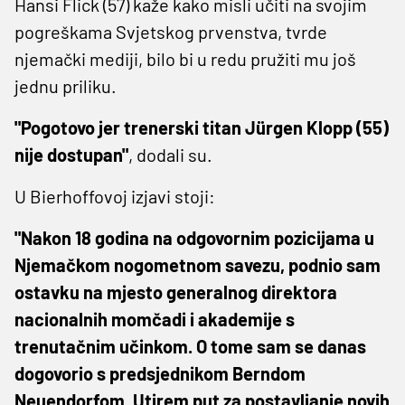
Hansi Flick (57) kaže kako misli učiti na svojim
pogreškama Svjetskog prvenstva, tvrde
njemački mediji, bilo bi u redu pružiti mu još
jednu priliku.
"Pogotovo jer trenerski titan Jürgen Klopp (55)
nije dostupan"
, dodali su.
U Bierhoffovoj izjavi stoji:
"Nakon 18 godina na odgovornim pozicijama u
Njemačkom nogometnom savezu, podnio sam
ostavku na mjesto generalnog direktora
nacionalnih momčadi i akademije s
trenutačnim učinkom. O tome sam se danas
dogovorio s predsjednikom Berndom
Neuendorfom. Utirem put za postavljanje novih