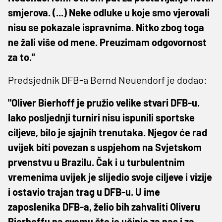
smjerova. (...) Neke odluke u koje smo vjerovali
nisu se pokazale ispravnima. Nitko zbog toga
ne žali više od mene. Preuzimam odgovornost
za to.”
Predsjednik DFB-a Bernd Neuendorf je dodao:
"Oliver Bierhoff je pružio velike stvari DFB-u.
Iako posljednji turniri nisu ispunili sportske
ciljeve, bilo je sjajnih trenutaka. Njegov će rad
uvijek biti povezan s uspjehom na Svjetskom
prvenstvu u Brazilu. Čak i u turbulentnim
vremenima uvijek je slijedio svoje ciljeve i vizije
i ostavio trajan trag u DFB-u. U ime
zaposlenika DFB-a, želio bih zahvaliti Oliveru
Bierhoffu na svemu što je učinio za nas i za