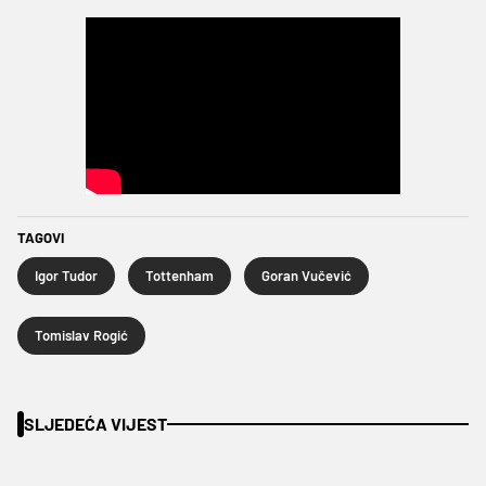
TAGOVI
Igor Tudor
Tottenham
Goran Vučević
Tomislav Rogić
SLJEDEĆA VIJEST