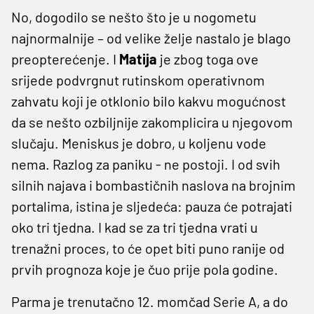
No, dogodilo se nešto što je u nogometu
najnormalnije – od velike želje nastalo je blago
preopterećenje. I
Matija
je zbog toga ove
srijede podvrgnut rutinskom operativnom
zahvatu koji je otklonio bilo kakvu mogućnost
da se nešto ozbiljnije zakomplicira u njegovom
slučaju. Meniskus je dobro, u koljenu vode
nema. Razlog za paniku - ne postoji. I od svih
silnih najava i bombastičnih naslova na brojnim
portalima, istina je sljedeća: pauza će potrajati
oko tri tjedna. I kad se za tri tjedna vrati u
trenažni proces, to će opet biti puno ranije od
prvih prognoza koje je čuo prije pola godine.
Parma je trenutačno 12. momčad Serie A, a do