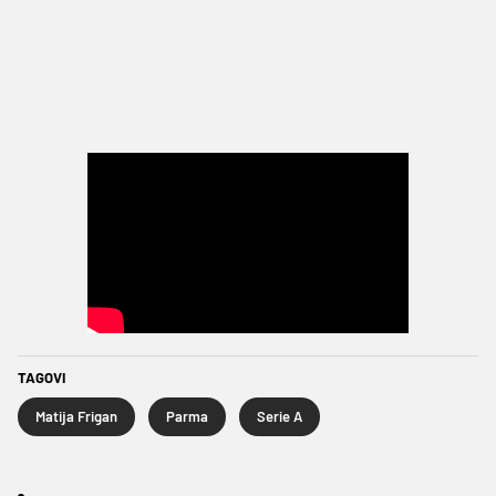
TAGOVI
Matija Frigan
Parma
Serie A