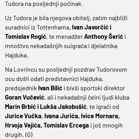
Tudora na posljednji počinak.
Uz Tudora je bila njegova obitelj, zatim najbliži
suradnici iz Tottenhama,
Ivan Javorčić i
Tomislav Rogić
, te menadžer
Anthony Šerić
i
mnoštvo nekadašnjih suigrača i djelatnika
Hajduka.
Na Lovrincu su posljednji pozdrav Tudorovom
ocu došli odati predstavnici Hajduka,
predsjednik
Ivan Bilić
i bivši sportski direktor
Goran Vučević
, ali i nekadašnji čelni ljudi kluba
Marin Brbić i Lukša Jakobušić
, te igrači od
Jurice Vučka
,
Ivana Jurića, Ivice Mornara,
Hrvoja Vejića, Tomislav Ercega
i još mnogih
drugih. (G)