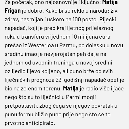
Za početak, ono najosnovnije i ključno:
Matija
Frigan
je dobro. Kako bi se reklo u narodu: živ,
zdrav, nasmijan i uskoro na 100 posto. Riječki
napadač, koji je pred kraj ljetnog prijelaznog
roka u transferu vrijednom 10 milijuna eura
prešao iz Westerloa u Parmu, po dolasku u novu
sredinu imao je nevjerojatan peh da je na
jednom od uvodnih treninga u novoj sredini
ozlijedio lijevo koljeno, ali puno brže od svih
liječničkih prognoza 23-godišnji napadač opet je
bio na zelenom terenu.
Matija
je radio više i jače
nego što su to liječnici u Parmi mogli
pretpostaviti, zbog čega se njegov povratak u
punu formu bližio puno prije nego što se to
prvotno anticipiralo.