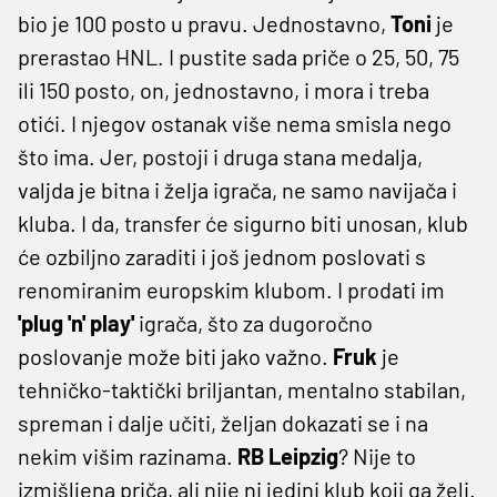
bio je 100 posto u pravu. Jednostavno,
Toni
je
prerastao HNL. I pustite sada priče o 25, 50, 75
ili 150 posto, on, jednostavno, i mora i treba
otići. I njegov ostanak više nema smisla nego
što ima. Jer, postoji i druga stana medalja,
valjda je bitna i želja igrača, ne samo navijača i
kluba. I da, transfer će sigurno biti unosan, klub
će ozbiljno zaraditi i još jednom poslovati s
renomiranim europskim klubom. I prodati im
'plug 'n' play'
igrača, što za dugoročno
poslovanje može biti jako važno.
Fruk
je
tehničko-taktički briljantan, mentalno stabilan,
spreman i dalje učiti, željan dokazati se i na
nekim višim razinama.
RB
Leipzig
? Nije to
izmišljena priča, ali nije ni jedini klub koji ga želi.