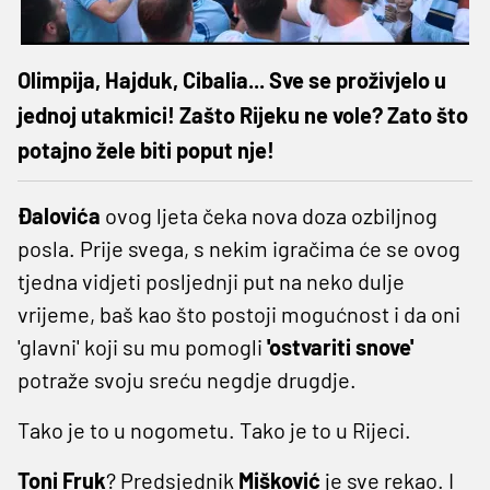
Olimpija, Hajduk, Cibalia... Sve se proživjelo u
jednoj utakmici! Zašto Rijeku ne vole? Zato što
potajno žele biti poput nje!
Đalovića
ovog ljeta čeka nova doza ozbiljnog
posla. Prije svega, s nekim igračima će se ovog
tjedna vidjeti posljednji put na neko dulje
vrijeme, baš kao što postoji mogućnost i da oni
'glavni' koji su mu pomogli
'ostvariti snove'
potraže svoju sreću negdje drugdje.
Tako je to u nogometu. Tako je to u Rijeci.
Toni
Fruk
? Predsjednik
Mišković
je sve rekao. I