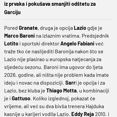
iz prvaka i pokušava smanjiti odštetu za
Garciju
Pored
Granate
, druga je opcija
Lazio
gdje je
Marco Baroni
na izlaznim vratima. Predsjednik
Lotito
i sportski direktor
Angelo Fabiani
već
traže tko će naslijediti Baronija nakon što se
Lazio nije plasirao u europska natjecanja za
sljedeću sezonu. Baroni ima ugovor do ljeta
2026. godine, ali ništa nije problem kada imate
ideju i novac na dispoziciji.
Sarr
i je opcija i za
Lazio, bez kluba je
Thiago Motta
, u kombinaciji
je i
Gattuso
. Koliko izglednoj, pokazat će
vrijeme, ali već su dva bivša trenera Hajduka
kasnije u karijeri vodila Lazio.
Eddy Reja
2010. i