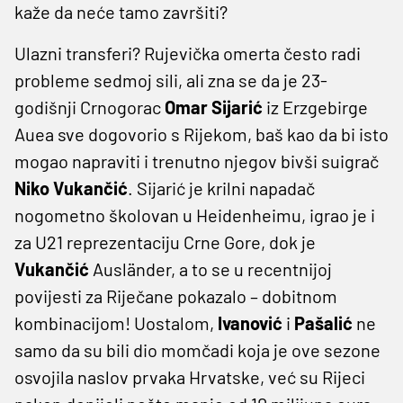
kaže da neće tamo završiti?
Ulazni transferi? Rujevička omerta često radi
probleme sedmoj sili, ali zna se da je 23-
godišnji Crnogorac
Omar
Sijarić
iz Erzgebirge
Auea sve dogovorio s Rijekom, baš kao da bi isto
mogao napraviti i trenutno njegov bivši suigrač
Niko
Vukančić
. Sijarić je krilni napadač
nogometno školovan u Heidenheimu, igrao je i
za U21 reprezentaciju Crne Gore, dok je
Vukančić
Ausländer, a to se u recentnijoj
povijesti za Riječane pokazalo – dobitnom
kombinacijom! Uostalom,
Ivanović
i
Pašalić
ne
samo da su bili dio momčadi koja je ove sezone
osvojila naslov prvaka Hrvatske, već su Rijeci