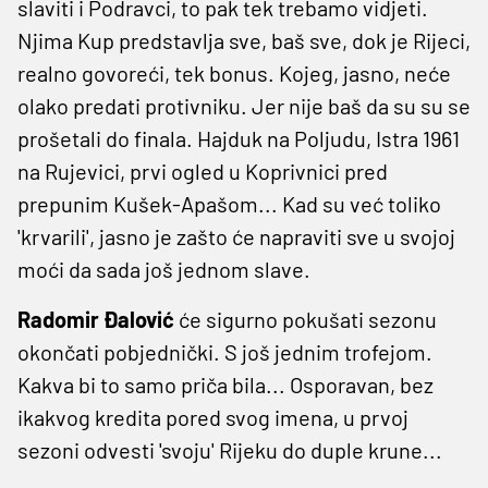
slaviti i Podravci, to pak tek trebamo vidjeti.
Njima Kup predstavlja sve, baš sve, dok je Rijeci,
realno govoreći, tek bonus. Kojeg, jasno, neće
olako predati protivniku. Jer nije baš da su su se
prošetali do finala. Hajduk na Poljudu, Istra 1961
na Rujevici, prvi ogled u Koprivnici pred
prepunim Kušek-Apašom... Kad su već toliko
'krvarili', jasno je zašto će napraviti sve u svojoj
moći da sada još jednom slave.
Radomir Đalović
će sigurno pokušati sezonu
okončati pobjednički. S još jednim trofejom.
Kakva bi to samo priča bila... Osporavan, bez
ikakvog kredita pored svog imena, u prvoj
sezoni odvesti 'svoju' Rijeku do duple krune...