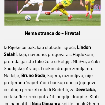
Nema stranca do – Hrvata!
Iz Rijeke će pak, kao slobodni igrači,
Lindon
Selahi
, koji, navodno, pregovara s Hajdukom,
premda ga isto tako žele u Belgiji, MLS-u, a čak i
Saudijskoj Arabiji. I nekim drugim zemljama.
Nadalje,
Bruno
Goda
, kojem, razumljivo, nije
pretjerano 'napeto' biti backup opcija (njegovu
će ulogu preuzeti mladi Bodetić) za
Devetaka
,
će također sreću potražiti negdje drugdje. Klub
će napustiti i
Nais
Djouahra
koji je, neslužbeno