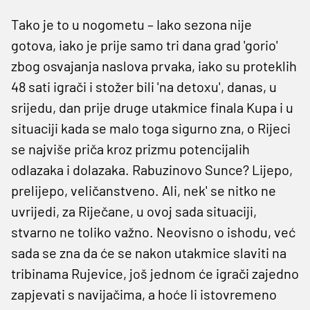
Tako je to u nogometu – Iako sezona nije
gotova, iako je prije samo tri dana grad 'gorio'
zbog osvajanja naslova prvaka, iako su proteklih
48 sati igrači i stožer bili 'na detoxu', danas, u
srijedu, dan prije druge utakmice finala Kupa i u
situaciji kada se malo toga sigurno zna, o Rijeci
se najviše priča kroz prizmu potencijalih
odlazaka i dolazaka. Rabuzinovo Sunce? Lijepo,
prelijepo, veličanstveno. Ali, nek' se nitko ne
uvrijedi, za Riječane, u ovoj sada situaciji,
stvarno ne toliko važno. Neovisno o ishodu, već
sada se zna da će se nakon utakmice slaviti na
tribinama Rujevice, još jednom će igrači zajedno
zapjevati s navijačima, a hoće li istovremeno