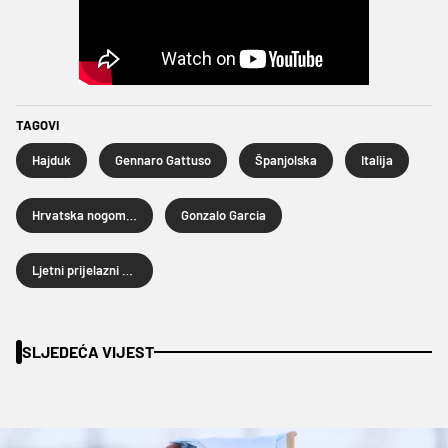
TAGOVI
Hajduk
Gennaro Gattuso
Španjolska
Italija
Hrvatska nogometna liga
Gonzalo Garcia
Ljetni prijelazni rok 2025.
SLJEDEĆA VIJEST