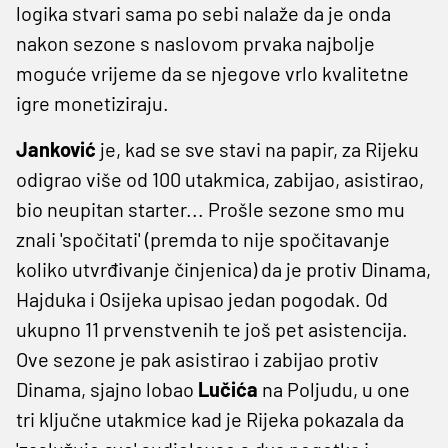
logika stvari sama po sebi nalaže da je onda
nakon sezone s naslovom prvaka najbolje
moguće vrijeme da se njegove vrlo kvalitetne
igre monetiziraju.
Janković
je, kad se sve stavi na papir, za Rijeku
odigrao više od 100 utakmica, zabijao, asistirao,
bio neupitan starter... Prošle sezone smo mu
znali 'spočitati' (premda to nije spočitavanje
koliko utvrđivanje činjenica) da je protiv Dinama,
Hajduka i Osijeka upisao jedan pogodak. Od
ukupno 11 prvenstvenih te još pet asistencija.
Ove sezone je pak asistirao i zabijao protiv
Dinama, sjajno lobao
Lučića
na Poljudu, u one
tri ključne utakmice kad je Rijeka pokazala da