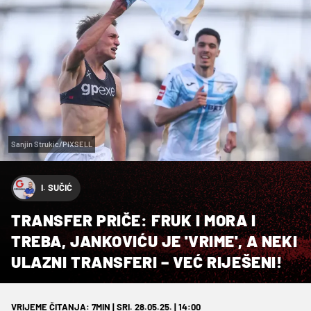
Sanjin Strukic/PIXSELL
I. SUČIĆ
TRANSFER PRIČE: FRUK I MORA I
TREBA, JANKOVIĆU JE 'VRIME', A NEKI
ULAZNI TRANSFERI – VEĆ RIJEŠENI!
VRIJEME ČITANJA: 7MIN | SRI. 28.05.25. | 14:00