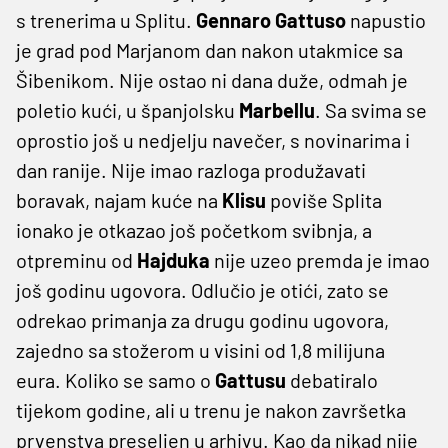
s trenerima u Splitu.
Gennaro Gattuso
napustio
je grad pod Marjanom dan nakon utakmice sa
Šibenikom. Nije ostao ni dana duže, odmah je
poletio kući, u španjolsku
Marbellu
. Sa svima se
oprostio još u nedjelju navečer, s novinarima i
dan ranije. Nije imao razloga produžavati
boravak, najam kuće na
Klisu
poviše Splita
ionako je otkazao još početkom svibnja, a
otpreminu od
Hajduka
nije uzeo premda je imao
još godinu ugovora. Odlučio je otići, zato se
odrekao primanja za drugu godinu ugovora,
zajedno sa stožerom u visini od 1,8 milijuna
eura. Koliko se samo o
Gattusu
debatiralo
tijekom godine, ali u trenu je nakon završetka
prvenstva preseljen u arhivu. Kao da nikad nije