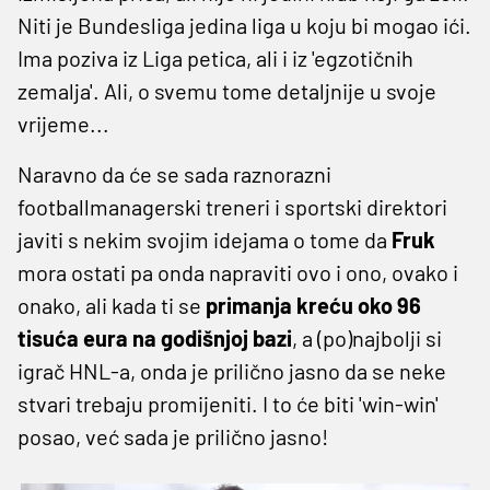
Niti je Bundesliga jedina liga u koju bi mogao ići.
Ima poziva iz Liga petica, ali i iz 'egzotičnih
zemalja'. Ali, o svemu tome detaljnije u svoje
vrijeme...
Naravno da će se sada raznorazni
footballmanagerski treneri i sportski direktori
javiti s nekim svojim idejama o tome da
Fruk
mora ostati pa onda napraviti ovo i ono, ovako i
onako, ali kada ti se
primanja kreću oko 96
tisuća eura na godišnjoj bazi
, a (po)najbolji si
igrač HNL-a, onda je prilično jasno da se neke
stvari trebaju promijeniti. I to će biti 'win-win'
posao, već sada je prilično jasno!