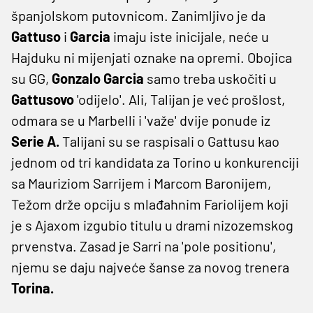
španjolskom putovnicom. Zanimljivo je da
Gattuso
i
Garcia
imaju iste inicijale, neće u
Hajduku ni mijenjati oznake na opremi. Obojica
su GG,
Gonzalo Garcia
samo treba uskočiti u
Gattusovo
'odijelo'. Ali, Talijan je već prošlost,
odmara se u Marbelli i 'važe' dvije ponude iz
Serie A.
Talijani su se raspisali o Gattusu kao
jednom od tri kandidata za Torino u konkurenciji
sa Mauriziom Sarrijem i Marcom Baronijem,
Težom drže opciju s mlađahnim Fariolijem koji
je s Ajaxom izgubio titulu u drami nizozemskog
prvenstva. Zasad je Sarri na 'pole positionu',
njemu se daju najveće šanse za novog trenera
Torina.