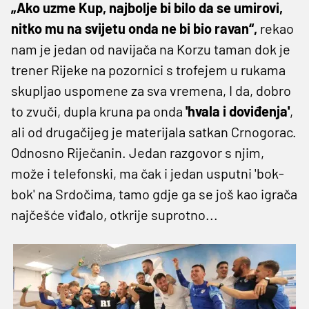
„Ako uzme Kup, najbolje bi bilo da se umirovi,
nitko mu na svijetu onda ne bi bio ravan“,
rekao
nam je jedan od navijača na Korzu taman dok je
trener Rijeke na pozornici s trofejem u rukama
skupljao uspomene za sva vremena, I da, dobro
to zvuči, dupla kruna pa onda
'hvala i doviđenja'
,
ali od drugačijeg je materijala satkan Crnogorac.
Odnosno Riječanin. Jedan razgovor s njim,
može i telefonski, ma čak i jedan usputni 'bok-
bok' na Srdočima, tamo gdje ga se još kao igrača
najčešće viđalo, otkrije suprotno...