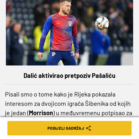
Dalić aktivirao pretpoziv Pašaliću
Pisali smo o tome kako je Rijeka pokazala
interesom za dvojicom igrača Šibenika od kojih
je jedan (
Morrison
) u međuvremenu potpisao za
Charlotte. Rijeka, čak i onda kad može, očito radi
PODIJELI SADRŽAJ
sve da ne plati odštetu. I morat će naći zaista