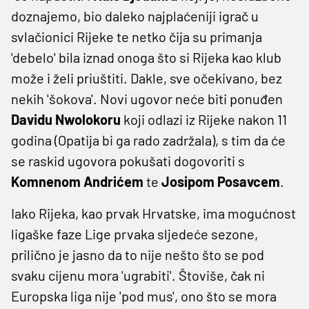
doznajemo, bio daleko najplaćeniji igrač u
svlačionici Rijeke te netko čija su primanja
'debelo' bila iznad onoga što si Rijeka kao klub
može i želi priuštiti. Dakle, sve očekivano, bez
nekih 'šokova'. Novi ugovor neće biti ponuđen
Davidu
Nwolokoru
koji odlazi iz Rijeke nakon 11
godina (Opatija bi ga rado zadržala), s tim da će
se raskid ugovora pokušati dogovoriti s
Komnenom
Andrićem
te
Josipom
Posavcem
.
Iako Rijeka, kao prvak Hrvatske, ima mogućnost
ligaške faze Lige prvaka sljedeće sezone,
prilično je jasno da to nije nešto što se pod
svaku cijenu mora 'ugrabiti'. Štoviše, čak ni
Europska liga nije 'pod mus', ono što se mora