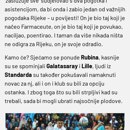
'zaslužuje sve' sudjelovao s dva pogotka i
asistencijom, da bi onda i zabio jedan od važnijih
pogodaka Rijeke – u povijesti! On je bio taj koji je
načeo Farmaceute, on je bio taj koji je povukao,
naciljao, poentirao. I taman da više nikada ništa
ne odigra za Rijeku, on je svoje odradio.
Kamo će? Sjećamo se ponude
Rubina
, kasnije
su se spominjali
Galatasaray
i
Lille
, ljudi iz
Standarda
su također pokušavali namaknuti
novac za nj, ali i on i klub su bili za opciju
ostanka. I zbog toga što su bili strpljivi kad su
trebali, sada bi mogli ubrati najsočnije plodove.