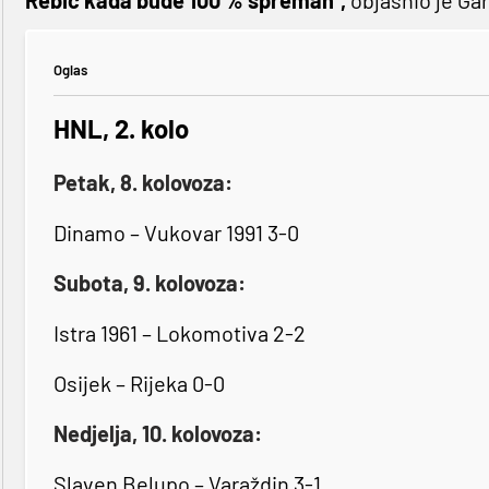
Rebić kada bude 100 % spreman",
objasnio je Gar
Oglas
HNL, 2. kolo
Petak, 8. kolovoza:
Dinamo – Vukovar 1991 3-0
Subota, 9. kolovoza:
Istra 1961 – Lokomotiva 2-2
Osijek – Rijeka 0-0
Nedjelja, 10. kolovoza:
Slaven Belupo – Varaždin 3-1