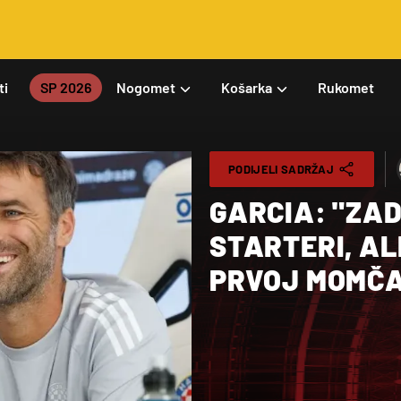
ti
SP 2026
Nogomet
Košarka
Rukomet
PODIJELI SADRŽAJ
GARCIA: "ZAD
STARTERI, AL
PRVOJ MOMČAD