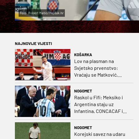
Foto: Robert Matic/Hajduk.hr
NAJNOVIJE VIJESTI
KOŠARKA
Lov na plasman na
Svjetsko prvenstvo:
Vraćaju se Matković,
Nakić i Drežnjak
NOGOMET
Raskol u Fifi: Meksiko i
Argentina staju uz
Infantina, CONCACAF i
CONMEBOL više nisu
čvrsti
NOGOMET
Korejski savez na udaru