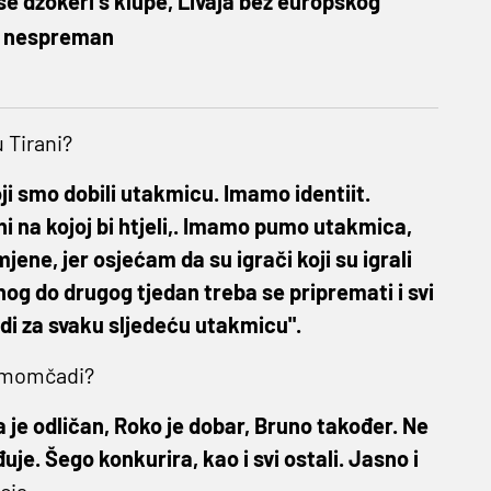
se džokeri s klupe, Livaja bez europskog
š nespreman
 Tirani?
ji smo dobili utakmicu. Imamo identiit.
i na kojoj bi htjeli,. Imamo pumo utakmica,
jene, jer osjećam da su igrači koji su igrali
og do drugog tjedan treba se pripremati i svi
di za svaku sljedeću utakmicu".
 u momčadi?
a je odličan, Roko je dobar, Bruno također. Ne
je. Šego konkurira, kao i svi ostali. Jasno i