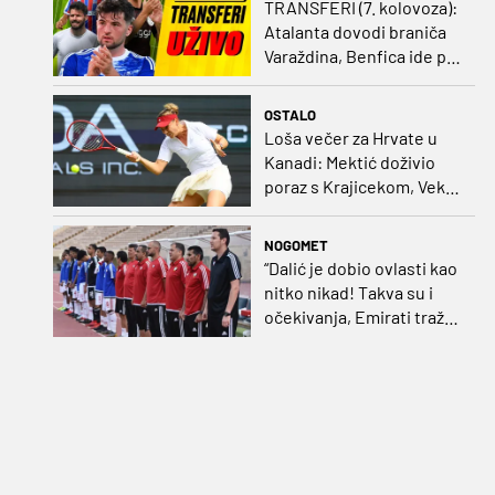
TRANSFERI (7. kolovoza):
Atalanta dovodi braniča
Varaždina, Benfica ide po
Šutala
OSTALO
Loša večer za Hrvate u
Kanadi: Mektić doživio
poraz s Krajicekom, Vekić
poražena u paru sa
Sakkari
NOGOMET
“Dalić je dobio ovlasti kao
nitko nikad! Takva su i
očekivanja, Emirati traže
i veliki rezultat!“