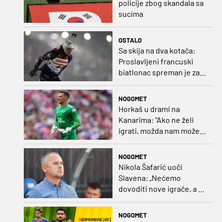
policije zbog skandala sa
sucima
OSTALO
Sa skija na dva kotača:
Proslavljeni francuski
biatlonac spreman je za
debi u profesionalnom
biciklizmu
NOGOMET
Horkaš u drami na
Kanarima: “Ako ne želi
igrati, možda nam može
pomoći obilježavati teren
ili postavljati mreže”
NOGOMET
Nikola Šafarić uoči
Slavena: „Nećemo
dovoditi nove igrače, a o
prodaji ćemo razmisliti
ako dođe ponuda”
NOGOMET