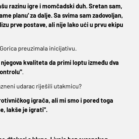
ašu razinu igre i momčadski duh. Sretan sam,
'game planu' za dalje. Sa svima sam zadovoljan,
izu prve postave, ali nije lako ući u prvu ekipu
 Gorica preuzimala inicijativu.
e njegova kvaliteta da primi loptu između dva
kontrolu"
.
azneni udarac riješili utakmicu?
rotivničkog igrača, ali mi smo i pored toga
, lakše je igrati".