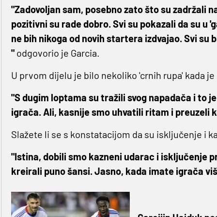
"Zadovoljan sam, posebno zato što su zadržali n
pozitivni su rade dobro. Svi su pokazali da su u 
ne bih nikoga od novih startera izdvajao. Svi su bl
"
odgovorio je Garcia.
U prvom dijelu je bilo nekoliko 'crnih rupa' kada je
"S dugim loptama su tražili svog napadača i to j
igrača. Ali, kasnije smo uhvatili ritam i preuzeli 
Slažete li se s konstatacijom da su isključenje i k
"Istina, dobili smo kazneni udarac i isključenje p
kreirali puno šansi. Jasno, kada imate igrača više