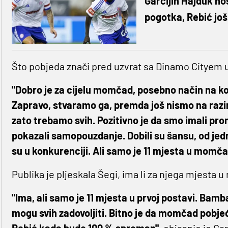
Garcijin Hajduk no
pogotka, Rebić jo
Što pobjeda znači pred uzvrat sa Dinamo Cityem u
"Dobro je za cijelu momčad, posebno način na ko
Zapravo, stvaramo ga, premda još nismo na razin
zato trebamo svih. Pozitivno je da smo imali prom
pokazali samopouzdanje. Dobili su šansu, od jedn
su u konkurenciji. Ali samo je 11 mjesta u momča
Publika je pljeskala Šegi, ima li za njega mjesta
"Ima, ali samo je 11 mjesta u prvoj postavi. Bamb
mogu svih zadovoljiti. Bitno je da momčad pobjeđu