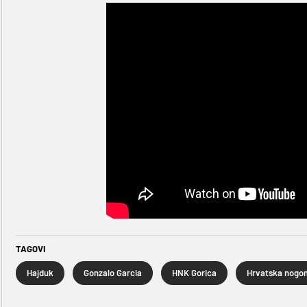
TAGOVI
Hajduk
Gonzalo Garcia
HNK Gorica