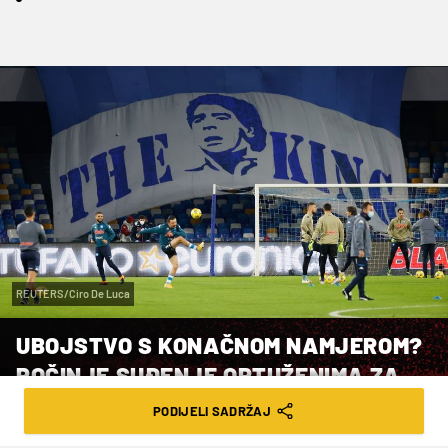
REUTERS/Ciro De Luca
UBOJSTVO S KONAČNOM NAMJEROM?
POČINJE SUĐENJE OPTUŽENIMA ZA
MARADONINU SMRT
PODIJELI SADRŽAJ