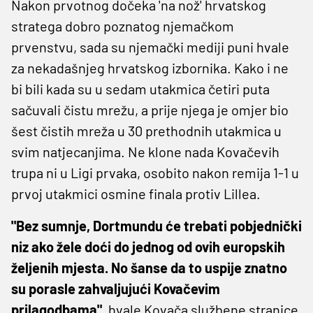
Nakon prvotnog dočeka 'na nož' hrvatskog
stratega dobro poznatog njemačkom
prvenstvu, sada su njemački mediji puni hvale
za nekadašnjeg hrvatskog izbornika. Kako i ne
bi bili kada su u sedam utakmica četiri puta
sačuvali čistu mrežu, a prije njega je omjer bio
šest čistih mreža u 30 prethodnih utakmica u
svim natjecanjima. Ne klone nada Kovačevih
trupa ni u Ligi prvaka, osobito nakon remija 1-1 u
prvoj utakmici osmine finala protiv Lillea.
"Bez sumnje, Dortmundu će trebati pobjednički
niz ako žele doći do jednog od ovih europskih
željenih mjesta. No šanse da to uspije znatno
su porasle zahvaljujući Kovačevim
prilagodbama",
hvale Kovača službene stranice