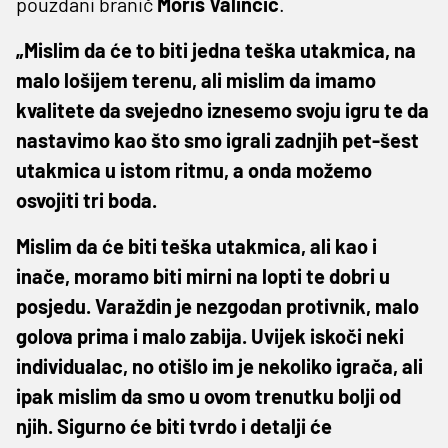
pouzdani branič
Moris
Valinčić
.
„Mislim da će to biti jedna teška utakmica, na
malo lošijem terenu, ali mislim da imamo
kvalitete da svejedno iznesemo svoju igru te da
nastavimo kao što smo igrali zadnjih pet-šest
utakmica u istom ritmu, a onda možemo
osvojiti tri boda.
Mislim da će biti teška utakmica, ali kao i
inače, moramo biti mirni na lopti te dobri u
posjedu. Varaždin je nezgodan protivnik, malo
golova prima i malo zabija. Uvijek iskoči neki
individualac, no otišlo im je nekoliko igrača, ali
ipak mislim da smo u ovom trenutku bolji od
njih. Sigurno će biti tvrdo i detalji će