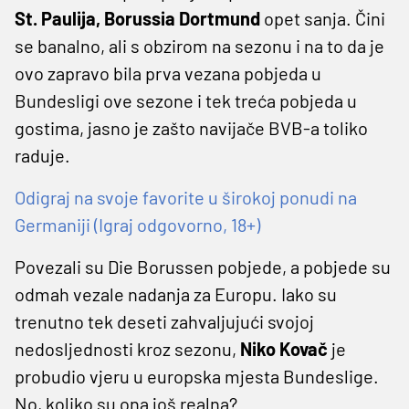
St. Paulija, Borussia Dortmund
opet sanja. Čini
se banalno, ali s obzirom na sezonu i na to da je
ovo zapravo bila prva vezana pobjeda u
Bundesligi ove sezone i tek treća pobjeda u
gostima, jasno je zašto navijače BVB-a toliko
raduje.
Odigraj na svoje favorite u širokoj ponudi na
Germaniji (Igraj odgovorno, 18+)
Povezali su Die Borussen pobjede, a pobjede su
odmah vezale nadanja za Europu. Iako su
trenutno tek deseti zahvaljujući svojoj
nedosljednosti kroz sezonu,
Niko Kovač
je
probudio vjeru u europska mjesta Bundeslige.
No, koliko su ona još realna?