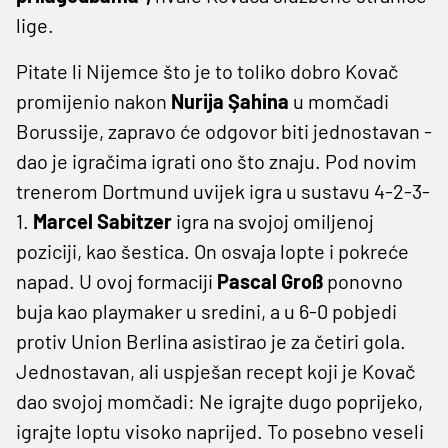
lige.
Pitate li Nijemce što je to toliko dobro Kovač
promijenio nakon
Nurija Şahina
u momčadi
Borussije, zapravo će odgovor biti jednostavan -
dao je igračima igrati ono što znaju. Pod novim
trenerom Dortmund uvijek igra u sustavu 4-2-3-
1.
Marcel Sabitzer
igra na svojoj omiljenoj
poziciji, kao šestica. On osvaja lopte i pokreće
napad. U ovoj formaciji
Pascal Groß
ponovno
buja kao playmaker u sredini, a u 6-0 pobjedi
protiv Union Berlina asistirao je za četiri gola.
Jednostavan, ali uspješan recept koji je Kovač
dao svojoj momčadi: Ne igrajte dugo poprijeko,
igrajte loptu visoko naprijed. To posebno veseli