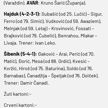
(Varaždin).
AVAR
: Kruno Šarić (Županja).
Hajduk (4-2-3-1):
Subašić (od 25. Lučić) – Sigur,
Ferro (od 79. Simić), Vušković (od 59. Awaziem),
Melnjak (od 59. Letaj) – Krovinović, Fossati –
Brajković (od 79. Ćubelić), Benrahou, Mlakar –
Livaja. Trener: Ivan Leko.
Šibenik (5-4-1):
Đaković – Arai, Perić (od 70.
Matić), Đorić, Mesa (od 88. Grdić), Kvesić –
Kvržić, Hiroš (od 75. Baturina), Soldo (od 76.
Barnabas), Čanadžija – Špeljak (od 76. Dolček).
Trener: Damir Čanadi.
Žuti kartoni:-
Crveni kartoni:-