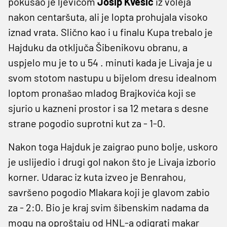
pokušao je ljevicom
Josip Kvesić
iz voleja
nakon centaršuta, ali je lopta prohujala visoko
iznad vrata. Slično kao i u finalu Kupa trebalo je
Hajduku da otključa Šibenikovu obranu, a
uspjelo mu je to u 54 . minuti kada je Livaja je u
svom stotom nastupu u bijelom dresu idealnom
loptom pronašao mladog Brajkovića koji se
sjurio u kazneni prostor i sa 12 metara s desne
strane pogodio suprotni kut za - 1-0.
Nakon toga Hajduk je zaigrao puno bolje, uskoro
je uslijedio i drugi gol nakon što je Livaja izborio
korner. Udarac iz kuta izveo je Benrahou,
savršeno pogodio Mlakara koji je glavom zabio
za - 2:0. Bio je kraj svim šibenskim nadama da
mogu na oproštaju od HNL-a odigrati makar