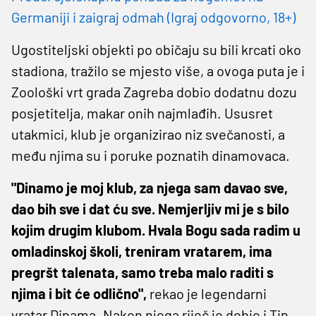
Germaniji i zaigraj odmah (Igraj odgovorno, 18+)
Ugostiteljski objekti po običaju su bili krcati oko
stadiona, tražilo se mjesto više, a ovoga puta je i
Zoološki vrt grada Zagreba dobio dodatnu dozu
posjetitelja, makar onih najmlađih. Ususret
utakmici, klub je organizirao niz svečanosti, a
među njima su i poruke poznatih dinamovaca.
"Dinamo je moj klub, za njega sam davao sve,
dao bih sve i dat ću sve. Nemjerljiv mi je s bilo
kojim drugim klubom. Hvala Bogu sada radim u
omladinskoj školi, treniram vratarem, ima
pregršt talenata, samo treba malo raditi s
njima i bit će odlično",
rekao je legendarni
vratar Dinama. Nakon njega riječ je dobio i Tin