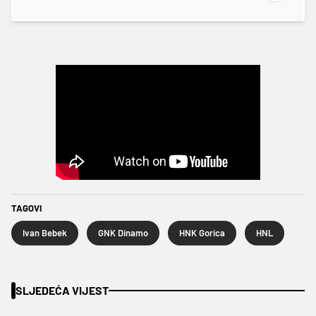
TAGOVI
Ivan Bebek
GNK Dinamo
HNK Gorica
HNL
SLJEDEĆA VIJEST