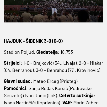
HAJDUK - ŠIBENIK 3-0 (0-0)
Stadion Poljud.
Gledatelja
: 18.753
Strijelci
: 1-0 - Brajković (54., Livaja), 2-0 - Mlakar
(64, Benrahou), 3-0 – Benrahou (77., Krovinović)
Glavni sudac
: Mateo Erceg (Pristeg).
Pomoćnici
: Sanja Rođak Karšić (Podravske
Sesvete) i Ivan Janić (Ilok).
Četvrta sutkinja
:
Ivana Martinčić (Koprivnica).
VAR
: Mario Zebec