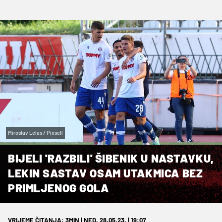
Miroslav Lelas / Pixsell
BIJELI 'RAZBILI' ŠIBENIK U NASTAVKU,
LEKIN SASTAV OSAM UTAKMICA BEZ
PRIMLJENOG GOLA
VRIJEME ČITANJA: 3MIN | NED. 28.05.23. | 19:07