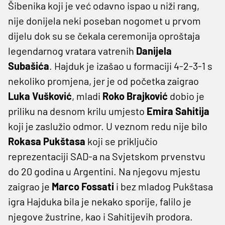
Šibenika koji je već odavno ispao u niži rang,
nije donijela neki poseban nogomet u prvom
dijelu dok su se čekala ceremonija oproštaja
legendarnog vratara vatrenih
Danijela
Subašića
. Hajduk je izašao u formaciji 4-2-3-1 s
nekoliko promjena, jer je od početka zaigrao
Luka Vušković
, mladi
Roko Brajković
dobio je
priliku na desnom krilu umjesto
Emira Sahitija
koji je zaslužio odmor. U veznom redu nije bilo
Rokasa Pukštasa
koji se priključio
reprezentaciji SAD-a na Svjetskom prvenstvu
do 20 godina u Argentini. Na njegovu mjestu
zaigrao je
Marco Fossati
i bez mladog Pukštasa
igra Hajduka bila je nekako sporije, falilo je
njegove žustrine, kao i Sahitijevih prodora.