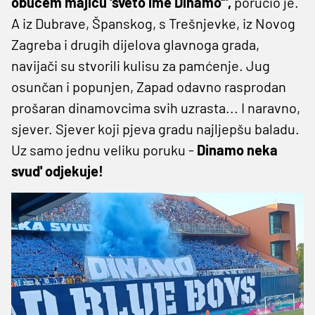
obučem majicu 'sveto ime Dinamo'",
poručio je.
A iz Dubrave, Španskog, s Trešnjevke, iz Novog
Zagreba i drugih dijelova glavnoga grada,
navijači su stvorili kulisu za pamćenje. Jug
osunčan i popunjen, Zapad odavno rasprodan
prošaran dinamovcima svih uzrasta... I naravno,
sjever. Sjever koji pjeva gradu najljepšu baladu.
Uz samo jednu veliku poruku -
Dinamo neka
svud' odjekuje!