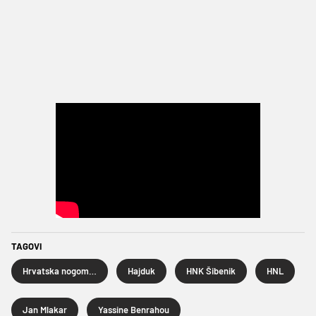
TAGOVI
Hrvatska nogometna liga
Hajduk
HNK Šibenik
HNL
Jan Mlakar
Yassine Benrahou