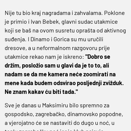
Nije tu bio kraj nagradama i zahvalama. Poklone
je primio i Ivan Bebek, glavni sudac utakmice
koji se baš na ovom susretu oprašta od aktivnog
suđenja. I Dinamo i Gorica su mu uručili
dresove, a u neformalnom razgovoru prije
utakmice rekao nam je iskreno:
"Dobro se
držim, posložio sam u glavi da je to to, ali
nadam se da me kamera neće zoomirati na
mene kada budem odsvirao posljednji zvižduk.
Ne znam kakav ću biti tada."
Sve je danas u Maksimiru bilo spremno za
gospodsko, zagrebačko, dinamovsko popodne,
a vjerojatno će se nastaviti do dugo u noć, u