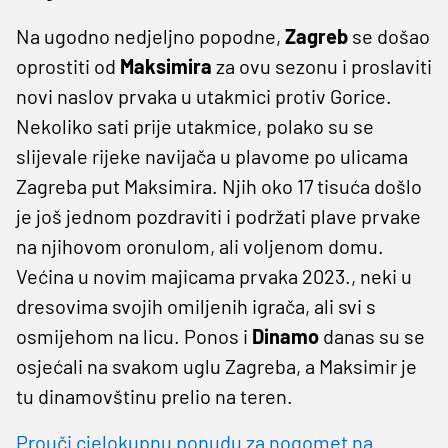
Na ugodno nedjeljno popodne,
Zagreb
se došao
oprostiti od
Maksimira
za ovu sezonu i proslaviti
novi naslov prvaka u utakmici protiv Gorice.
Nekoliko sati prije utakmice, polako su se
slijevale rijeke navijača u plavome po ulicama
Zagreba put Maksimira. Njih oko 17 tisuća došlo
je još jednom pozdraviti i podržati plave prvake
na njihovom oronulom, ali voljenom domu.
Većina u novim majicama prvaka 2023., neki u
dresovima svojih omiljenih igrača, ali svi s
osmijehom na licu. Ponos i
Dinamo
danas su se
osjećali na svakom uglu Zagreba, a Maksimir je
tu dinamovštinu prelio na teren.
Prouči cjelokupnu ponudu za nogomet na