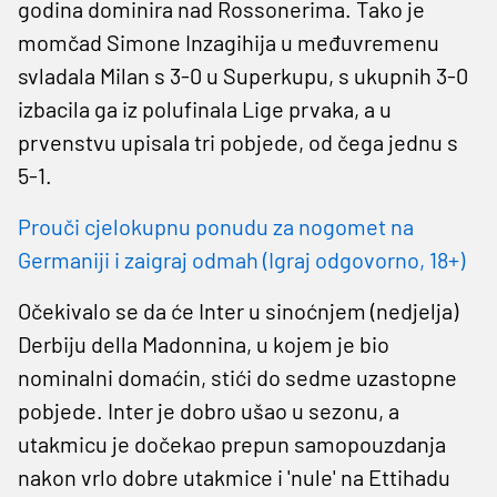
godina dominira nad Rossonerima. Tako je
momčad Simone Inzagihija u međuvremenu
svladala Milan s 3-0 u Superkupu, s ukupnih 3-0
izbacila ga iz polufinala Lige prvaka, a u
prvenstvu upisala tri pobjede, od čega jednu s
5-1.
Prouči cjelokupnu ponudu za nogomet na
Germaniji i zaigraj odmah (Igraj odgovorno, 18+)
Očekivalo se da će Inter u sinoćnjem (nedjelja)
Derbiju della Madonnina, u kojem je bio
nominalni domaćin, stići do sedme uzastopne
pobjede. Inter je dobro ušao u sezonu, a
utakmicu je dočekao prepun samopouzdanja
nakon vrlo dobre utakmice i 'nule' na Ettihadu