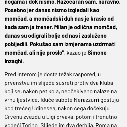
nogama i dok nismo. Razočaran sam, naravno.
Posebno jer danas nismo izgledali kao
momčad, a momčadski duh nas je krasio od
kada sam ja trener. Milan je odlična momčad,
danas su odigrali bolje od nas i zasluženo
pobijedili. Pokušao sam izmjenama uzdrmati
momčad, ali nije prošlo"
, kazao je
Simone
Inzaghi.
Pred Interom je dosta težak raspored, u
prvenstvu im slijede susreti protiv dva kluba
koji se, nakon pet kola, neočekivano nalaze na
vrhu ljestvice. Iduće subote Nerazzurri gostuju
kod trećeg Udinesea, nakon čega dočekuju
Crvenu zvezdu u Ligi prvaka, potom i trenutno
vodeći Torino. Slijede im dva derbija, Roma na