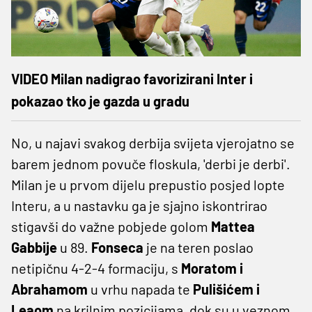
VIDEO Milan nadigrao favorizirani Inter i
pokazao tko je gazda u gradu
No, u najavi svakog derbija svijeta vjerojatno se
barem jednom povuče floskula, 'derbi je derbi'.
Milan je u prvom dijelu prepustio posjed lopte
Interu, a u nastavku ga je sjajno iskontrirao
stigavši do važne pobjede golom
Mattea
Gabbije
u 89.
Fonseca
je na teren poslao
netipičnu 4-2-4 formaciju, s
Moratom i
Abrahamom
u vrhu napada te
Pulišićem i
Leaom
na krilnim pozicijama, dok su u veznom