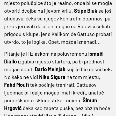
mjesto polušpice što je realno, onda bi se mogla
otvoriti dvojba na lijevom krilu.
Stipe Biuk
se još
uhodava, čeka se njegov konkretni doprinos, pa
je za vjerovati da bi on mogao na Rujevici čekati
prigodu s klupe, jer s Kalikom će Gattuso probati
utvrdo, to je logika. Opet, možda iznenadi...
Pitanje je li izlaskom na poluvremenu
Ismaël
Diallo
izgubio mjesto startera, pa bi prednost
mogao dobiti
Dario Melnjak
koji je bio desni bek
.
No kako ne vidi
Niku Sigura
na tom mjestu,
Fahd Moufi
tek počinje trenirati, Gattusov
ljubimac bi i dalje mogao imati kredit, unatoč
pogreškama i sklonosti kartonima.
Šimun
Hrgović
čeka kao zapeta puška, bez obzira hoće
li ga trener staviti lijevo ili desno... (dku)