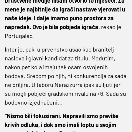
Društvene medije nisam otvorio 10 mjeseci. Za
mene je najbitnije da igrači nastave vjerovati u
naše ideje. I dalje imamo puno prostora za
napredak. Ovo je bila pobjeda igrača
, rekao je
Portugalac.
Inter je, pak, u prvenstvo ušao kao branitelj
naslova i glavni kandidat za titulu. Međutim,
nakon pet kola imaju tek osam osvojenih
bodova. Srećom po njih, ni konkurencija za sada
ne briljira. U taboru Nerazzurra ipak su ljuti jer
su mogli pobjeći gradskom rivalu na +6. Sada su
bodovno izjednačeni...
"Nismo bili fokusirani. Napravili smo previše
krivih odluka, i dok smo imali loptu u svojim