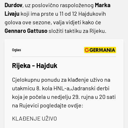
Durdov
, uz poslovično raspoloženog
Marka
Livaju
koji ima prste u 11 od 12 Hajdukovih
golova ove sezone, valja vidjeti kako će
Gennaro Gattuso
složiti taktiku za Rijeku.
Oglas
Rijeka - Hajduk
Cjelokupnu ponudu za klađenje uživo na
utakmicu 8. kola HNL-a,Jadranski derbi
koja je počela u nedjelju 29. rujna u 20 sati
na Rujevici pogledajte ovdje:
KLAĐENJE UŽIVO