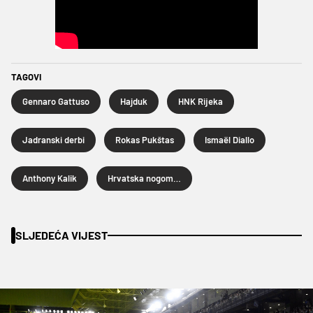
TAGOVI
Gennaro Gattuso
Hajduk
HNK Rijeka
Jadranski derbi
Rokas Pukštas
Ismaël Diallo
Anthony Kalik
Hrvatska nogometna liga
SLJEDEĆA VIJEST