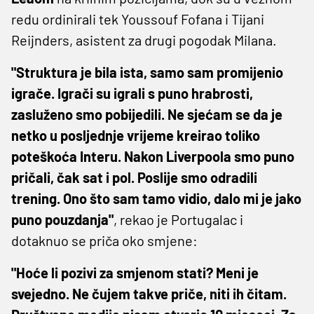
redu ordinirali tek Youssouf Fofana i Tijani
Reijnders, asistent za drugi pogodak Milana.
"Struktura je bila ista, samo sam promijenio
igrače. Igrači su igrali s puno hrabrosti,
zasluženo smo pobijedili. Ne sjećam se da je
netko u posljednje vrijeme kreirao toliko
poteškoća Interu. Nakon Liverpoola smo puno
pričali, čak sat i pol. Poslije smo odradili
trening. Ono što sam tamo vidio, dalo mi je jako
puno pouzdanja"
, rekao je Portugalac i
dotaknuo se priča oko smjene:
"Hoće li pozivi za smjenom stati? Meni je
svejedno. Ne čujem takve priče, niti ih čitam.