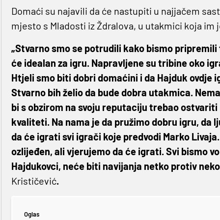
Domaći su najavili da će nastupiti u najjačem sast
mjesto s Mladosti iz Ždralova, u utakmici koja im j
„Stvarno smo se potrudili kako bismo pripremili t
će idealan za igru. Napravljene su tribine oko ig
Htjeli smo biti dobri domaćini i da Hajduk ovdje
Stvarno bih želio da bude dobra utakmica. Nema
bi s obzirom na svoju reputaciju trebao ostvariti 
kvaliteti. Na nama je da pružimo dobru igru, da l
da će igrati svi igrači koje predvodi Marko Livaja
ozlijeđen, ali vjerujemo da će igrati. Svi bismo v
Hajdukovci, neće biti navijanja netko protiv nekog
Krističević
.
Oglas