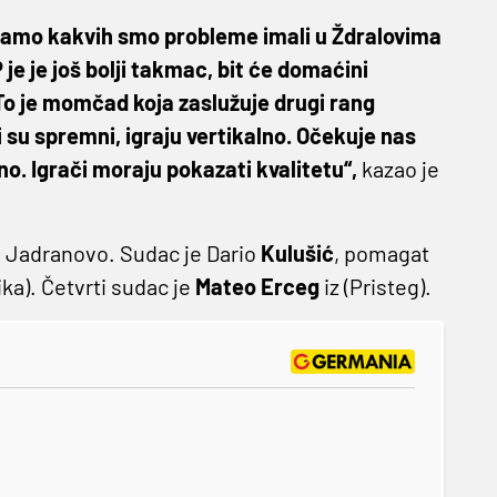
ećamo kakvih smo probleme imali u Ždralovima
je je još bolji takmac, bit će domaćini
o je momčad koja zaslužuje drugi rang
 su spremni, igraju vertikalno. Očekuje nas
no. Igrači moraju pokazati kvalitetu“,
kazao je
tu Jadranovo. Sudac je Dario
Kulušić
, pomagat
ika). Četvrti sudac je
Mateo
Erceg
iz (Pristeg).