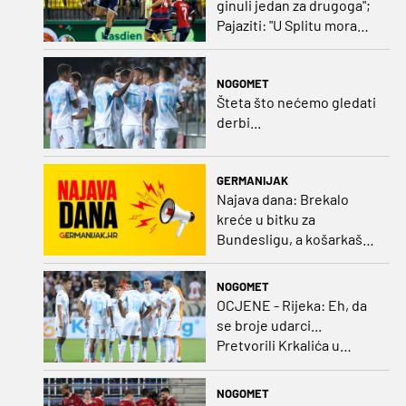
ginuli jedan za drugoga";
Pajaziti: "U Splitu moramo
dovršiti posao"
NOGOMET
Šteta što nećemo gledati
derbi...
GERMANIJAK
Najava dana: Brekalo
kreće u bitku za
Bundesligu, a košarkaški
kadeti po A diviziju
NOGOMET
OCJENE - Rijeka: Eh, da
se broje udarci...
Pretvorili Krkalića u
junaka, a izlet na uzvrat u
ozbiljan posao!
NOGOMET