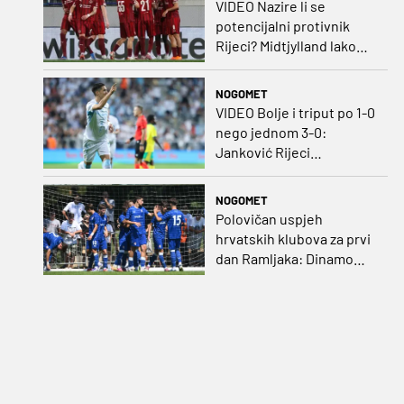
VIDEO Nazire li se
potencijalni protivnik
Rijeci? Midtjylland lako
protiv Iraca za slavlje u
prvoj utakmici
NOGOMET
VIDEO Bolje i triput po 1-0
nego jednom 3-0:
Janković Rijeci
projektilom donio slavlje
protiv inferiornijeg
NOGOMET
protivnika
Polovičan uspjeh
hrvatskih klubova za prvi
dan Ramljaka: Dinamo
poražen od Juventusa,
Hajduk bolji od Bologne