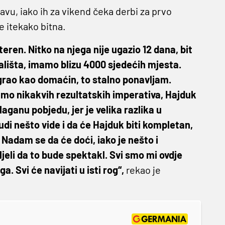
avu, iako ih za vikend čeka derbi za prvo
e itekako bitna.
eren. Nitko na njega nije ugazio 12 dana, bit
rališta, imamo blizu 4000 sjedećih mjesta.
 igrao kao domaćin, to stalno ponavljam.
mo nikakvih rezultatskih imperativa, Hajduk
laganu pobjedu, jer je velika razlika u
judi nešto vide i da će Hajduk biti kompletan,
. Nadam se da će doći, iako je nešto i
oljeli da to bude spektakl. Svi smo mi ovdje
a. Svi će navijati u isti rog“,
rekao je