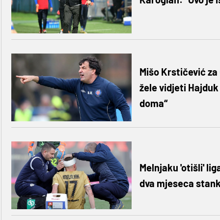
Mišo Krstičević za
žele vidjeti Hajduk
doma“
Melnjaku 'otišli' l
dva mjeseca stank