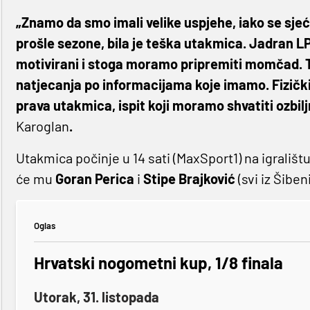
„Znamo da smo imali velike uspjehe, iako se sj
prošle sezone, bila je teška utakmica. Jadran LP 
motivirani i stoga moramo pripremiti momčad. T
natjecanja po informacijama koje imamo. Fizički
prava utakmica, ispit koji moramo shvatiti ozbilj
Karoglan
.
Utakmica počinje u 14 sati (MaxSport1) na igrališ
će mu
Goran
Perica
i
Stipe
Brajković
(svi iz Šiben
Oglas
Hrvatski nogometni kup, 1/8 finala
Utorak, 31. listopada