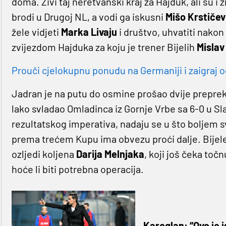
doma. Živi taj neretvanski kraj za Hajduk, ali su i z
brodi u Drugoj NL, a vodi ga iskusni
Mišo Krstičev
žele vidjeti
Marka Livaju
i društvo, uhvatiti nako
zvijezdom Hajduka za koju je trener Bijelih
Mislav
Prouči cjelokupnu ponudu na Germaniji i zaigraj o
Jadran je na putu do osmine prošao dvije prepreke
lako svladao Omladinca iz Gornje Vrbe sa 6-0 u
rezultatskog imperativa, nadaju se u što boljem sv
prema trećem Kupu ima obvezu proći dalje. Bijele j
ozljedi koljena
Darija Melnjaka
, koji još čeka toč
hoće li biti potrebna operacija.
Karoglan: “Ovo je i