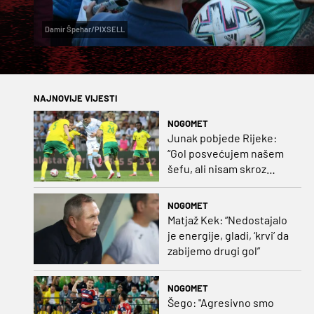
Damir Špehar/PIXSELL
NAJNOVIJE VIJESTI
NOGOMET
Junak pobjede Rijeke:
“Gol posvećujem našem
šefu, ali nisam skroz
zadovoljan, trebali smo
pobijediti s dva, tri gola
NOGOMET
razlike”
Matjaž Kek: “Nedostajalo
je energije, gladi, ‘krvi’ da
zabijemo drugi gol”
NOGOMET
Šego: "Agresivno smo