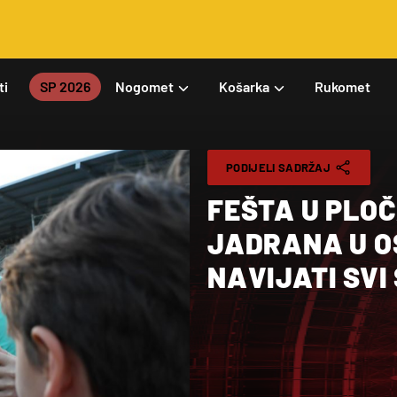
ti
SP 2026
Nogomet
Košarka
Rukomet
PODIJELI SADRŽAJ
FEŠTA U PLO
JADRANA U OS
NAVIJATI SVI