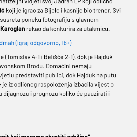
natiželjni vidjeti svoj Jadran LP koji odlično
ić
koji je igrao za Bijele i kasnije bio trener. Svi
n susreta poneku fotografiju s glavnom
 Karoglan
rekao da konkurira za utakmicu.
dmah (Igraj odgovorno, 18+)
 (Tomislav 4-1 i Belišće 2-1), dok je Hajduk
 Slavonskom Brodu. Domaćini nemaju
jetlu predstaviti publici, dok Hajduk na putu
e iz odličnog raspoloženja izbacila vijest o
nu dijagnozu i prognozu koliko će pauzirati i
spit koji moramo shvatiti ozbiljno“