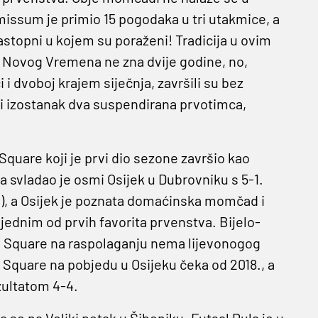
missum je primio 15 pogodaka u tri utakmice, a
stopni u kojem su poraženi! Tradicija u ovim
d Novog Vremena ne zna dvije godine, no,
 i dvoboj krajem siječnja, završili su bez
i izostanak dva suspendirana prvotimca,
 Square koji je prvi dio sezone završio kao
a svladao je osmi Osijek u Dubrovniku s 5-1.
0), a Osijek je poznata domaćinska momčad i
 jednim od prvih favorita prvenstva. Bijelo-
a Square na raspolaganju nema lijevonogog
 Square na pobjedu u Osijeku čeka od 2018., a
zultatom 4-4.