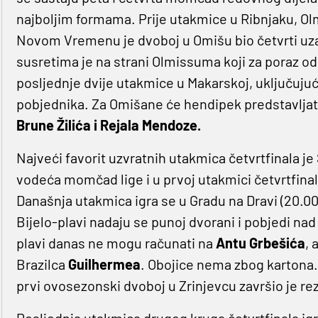
najboljim formama. Prije utakmice u Ribnjaku, Ol
Novom Vremenu je dvoboj u Omišu bio četvrti uza
susretima je na strani Olmissuma koji za poraz o
posljednje dvije utakmice u Makarskoj, uključujući
pobjednika. Za Omišane će hendipek predstavljat
Brune Žilića i Rejala Mendoze.
Najveći favorit uzvratnih utakmica četvrtfinala je
vodeća momčad lige i u prvoj utakmici četvrtfinal
Današnja utakmica igra se u Gradu na Dravi (20.0
Bijelo-plavi nadaju se punoj dvorani i pobjedi nad
plavi danas ne mogu računati na
Antu Grbešića
, 
Brazilca
Guilhermea
. Obojice nema zbog kartona.
prvi ovosezonski dvoboj u Zrinjevcu završio je re