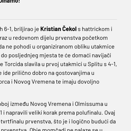
 Dinamo!
 6-1, briljirao je
Kristian Čekol
s hattrickom i
4 poraz u redovnom dijelu prvenstva početkom
ida ne pohodi u organiziranom obliku utakmice
 do posljednjeg mjesta te će domaći navijači
 Torcida slavila u prvoj utakmici u Splitu s 4-1,
ide prilično dobro na gostovanjima u
rgorca i Novog Vremena te imaju dovoljno
dvoboj između Novog Vremena i Olmissuma u
1 i napravili veliki korak prema polufinalu. Ovaj
tvrtfinalu prvenstva, što je i logično budući da
a prvenstva. Obje momčadi ne nalaze se u