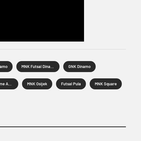
namo
MNK Futsal Dinamo
GNK Dinamo
Novo Vrijeme Apfel
MNK Osijek
Futsal Pula
MNK Square