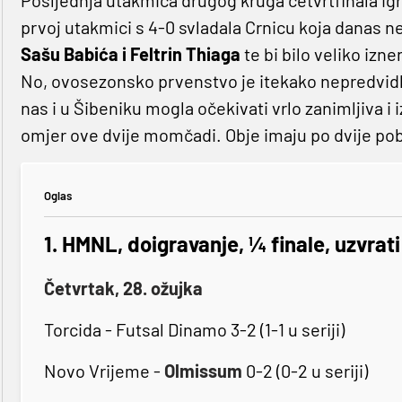
Posljednja utakmica drugog kruga četvrtfinala igra
prvoj utakmici s 4-0 svladala Crnicu koja danas 
Sašu Babića i Feltrin Thiaga
te bi bilo veliko izn
No, ovosezonsko prvenstvo je itekako nepredvidlj
nas i u Šibeniku mogla očekivati vrlo zanimljiva
omjer ove dvije momčadi. Obje imaju po dvije pobj
Oglas
1. HMNL, doigravanje, ¼ finale, uzvrati
Četvrtak, 28. ožujka
Torcida - Futsal Dinamo 3-2 (1-1 u seriji)
Novo Vrijeme -
Olmissum
0-2 (0-2 u seriji)