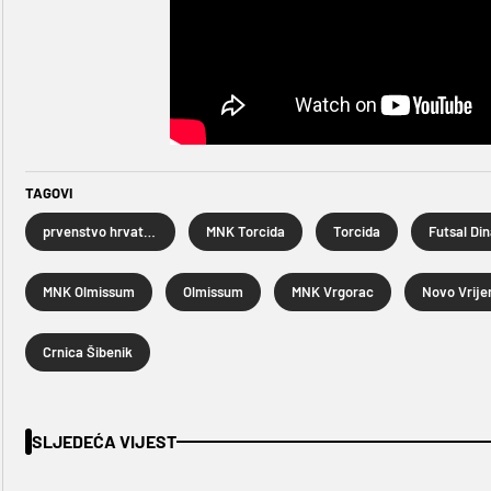
TAGOVI
prvenstvo hrvatske u futsalu
MNK Torcida
Torcida
Futsal Di
MNK Olmissum
Olmissum
MNK Vrgorac
Crnica Šibenik
SLJEDEĆA VIJEST