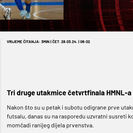
VRIJEME ČITANJA: 3MIN | ČET. 28.03.24. | 08:02
Tri druge utakmice četvrtfinala HMNL-a i
Nakon što su u petak i subotu odigrane prve utak
futsalu, danas su na rasporedu uzvratni susreti ko
momčadi ranijeg dijela prvenstva.