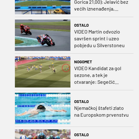
Gorica 21.00): Jelavić bez
većih iznenađenja,
Carević u vatru gurnuo
klinca
OSTALO
VIDEO Martin odvozio
savršen sprint i uzeo
pobjedu u Silverstoneu
NOGOMET
VIDEO Kandidat za gol
sezone, a tek je
otvaranje: Segečić
bombom probio West
Ham!
OSTALO
Njemačkoj štafeti zlato
na Europskom prvenstvu
OSTALO