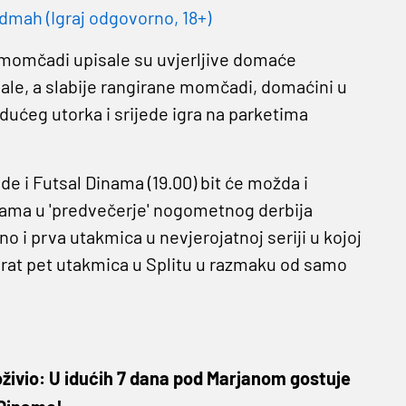
dmah (Igraj odgovorno, 18+)
 momčadi upisale su uvjerljive domaće
nale, a slabije rangirane momčadi, domaćini u
dućeg utorka i srijede igra na parketima
 i Futsal Dinama (19.00) bit će možda i
ipama u 'predvečerje' nogometnog derbija
o i prva utakmica u nevjerojatnoj seriji u kojoj
rat pet utakmica u Splitu u razmaku od samo
doživio: U idućih 7 dana pod Marjanom gostuje