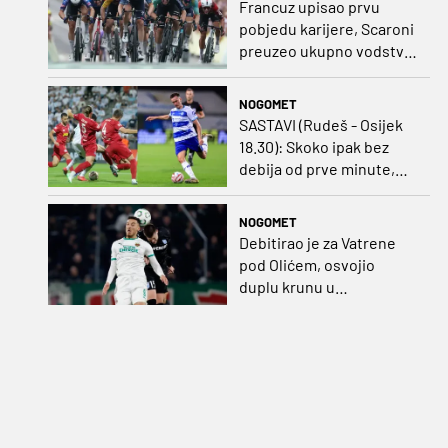
Francuz upisao prvu
pobjedu karijere, Scaroni
preuzeo ukupno vodstvo
u Poljskoj
NOGOMET
SASTAVI (Rudeš - Osijek
18.30): Skoko ipak bez
debija od prve minute,
gosti promijenili
napadača u odnosu na
NOGOMET
prvo kolo
Debitirao je za Vatrene
pod Olićem, osvojio
duplu krunu u
Rumunjskoj pa preselio
na Cipar