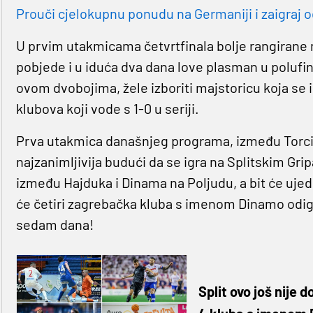
Prouči cjelokupnu ponudu na Germaniji i zaigraj o
U prvim utakmicama četvrtfinala bolje rangirane
pobjede i u iduća dva dana love plasman u polufi
ovom dvobojima, žele izboriti majstoricu koja se i
klubova koji vode s 1-0 u seriji.
Prva utakmica današnjeg programa, između Torcide
najzanimljivija budući da se igra na Splitskim Gr
između Hajduka i Dinama na Poljudu, a bit će ujedn
će četiri zagrebačka kluba s imenom Dinamo odig
sedam dana!
Split ovo još nije 