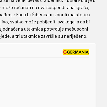
 se na Veliki petak u Šibeniku. Futsal Pula je u
ne može računati na dva suspendirana igrača,
enađenje kada bi Šibenčani izborili majstoricu.
ivo, svatko može pobijediti svakoga, a da bi
 i izjednačena utakmica potvrđuje mešusobni
ede, a tri utakmice završile su neriješeno.