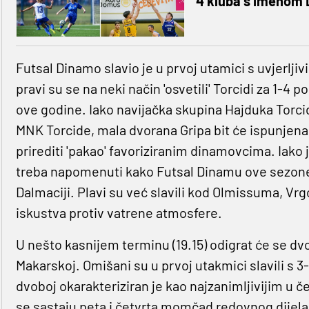
4 kluba s imenom
Futsal Dinamo slavio je u prvoj utamici s uvjerljivih
pravi su se na neki način 'osvetili' Torcidi za 1-
ove godine. Iako navijačka skupina Hajduka Torc
MNK Torcide, mala dvorana Gripa bit će ispunjena
prirediti 'pakao' favoriziranim dinamovcima. Iako je
treba napomenuti kako Futsal Dinamu ove sezone 
Dalmaciji. Plavi su već slavili kod Olmissuma, V
iskustva protiv vatrene atmosfere.
U nešto kasnijem terminu (19.15) odigrat će se 
Makarskoj. Omišani su u prvoj utakmici slavili s 3-
dvoboj okarakteriziran je kao najzanimljivijim u če
se sastaju peta i četvrta momčad redovnog dijel