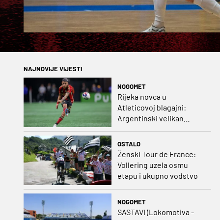
NAJNOVIJE VIJESTI
NOGOMET
Rijeka novca u
Atleticovoj blagajni:
Argentinski velikan
doveo Almadu i oborio
rekord lige
OSTALO
Ženski Tour de France:
Vollering uzela osmu
etapu i ukupno vodstvo
NOGOMET
SASTAVI (Lokomotiva -