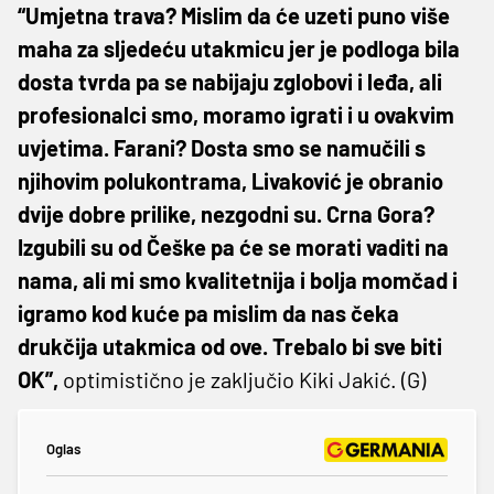
“Umjetna trava? Mislim da će uzeti puno više
maha za sljedeću utakmicu jer je podloga bila
dosta tvrda pa se nabijaju zglobovi i leđa, ali
profesionalci smo, moramo igrati i u ovakvim
uvjetima. Farani? Dosta smo se namučili s
njihovim polukontrama, Livaković je obranio
dvije dobre prilike, nezgodni su. Crna Gora?
Izgubili su od Češke pa će se morati vaditi na
nama, ali mi smo kvalitetnija i bolja momčad i
igramo kod kuće pa mislim da nas čeka
drukčija utakmica od ove. Trebalo bi sve biti
OK”,
optimistično je zaključio Kiki Jakić. (G)
Oglas