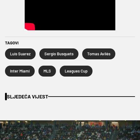
TAGOVI
Luis Suarez
Sergio Busquets
Tomas Avilés
Inter Miami
MLS
Leagues Cup
SLJEDEĆA VIJEST