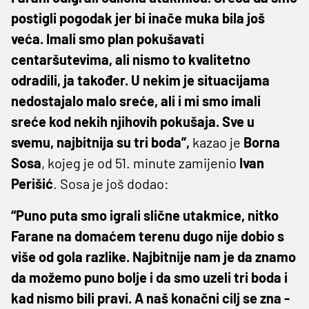
postigli pogodak jer bi inače muka bila još
veća. Imali smo plan pokušavati
centaršutevima, ali nismo to kvalitetno
odradili, ja također. U nekim je situacijama
nedostajalo malo sreće, ali i mi smo imali
sreće kod nekih njihovih pokušaja. Sve u
svemu, najbitnija su tri boda”,
kazao je
Borna
Sosa
, kojeg je od 51. minute zamijenio
Ivan
Perišić
. Sosa je još dodao:
“Puno puta smo igrali slične utakmice, nitko
Farane na domaćem terenu dugo nije dobio s
više od gola razlike. Najbitnije nam je da znamo
da možemo puno bolje i da smo uzeli tri boda i
kad nismo bili pravi. A naš konačni cilj se zna -