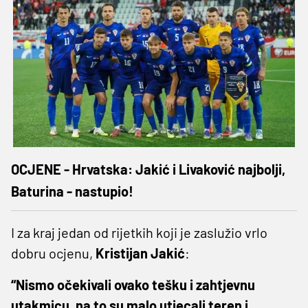
OCJENE - Hrvatska: Jakić i Livaković najbolji,
Baturina - nastupio!
I za kraj jedan od rijetkih koji je zaslužio vrlo
dobru ocjenu,
Kristijan Jakić
:
“Nismo očekivali ovako tešku i zahtjevnu
utakmicu, na to su malo utjecali teren i