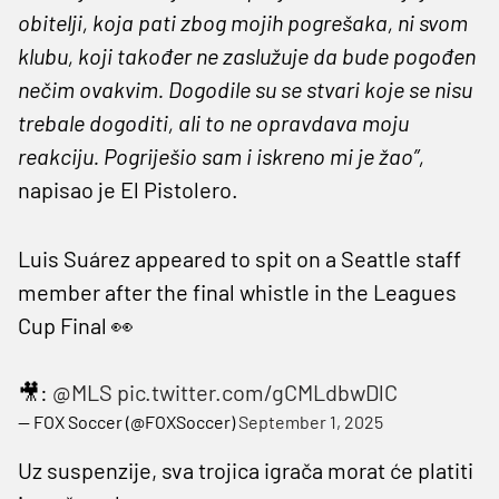
obitelji, koja pati zbog mojih pogrešaka, ni svom
klubu, koji također ne zaslužuje da bude pogođen
nečim ovakvim. Dogodile su se stvari koje se nisu
trebale dogoditi, ali to ne opravdava moju
reakciju. Pogriješio sam i iskreno mi je žao”,
napisao je El Pistolero.
Luis Suárez appeared to spit on a Seattle staff
member after the final whistle in the Leagues
Cup Final 👀
🎥:
@MLS
pic.twitter.com/gCMLdbwDlC
— FOX Soccer (@FOXSoccer)
September 1, 2025
Uz suspenzije, sva trojica igrača morat će platiti