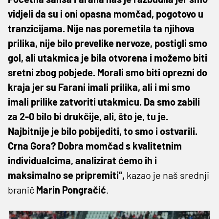
vidjeli da su i oni opasna momčad, pogotovo u
tranzicijama. Nije nas poremetila ta njihova
prilika, nije bilo prevelike nervoze, postigli smo
gol, ali utakmica je bila otvorena i možemo biti
sretni zbog pobjede. Morali smo biti oprezni do
kraja jer su Farani imali prilika, ali i mi smo
imali prilike zatvoriti utakmicu. Da smo zabili
za 2-0 bilo bi drukčije, ali, što je, tu je.
Najbitnije je bilo pobijediti, to smo i ostvarili.
Crna Gora? Dobra momčad s kvalitetnim
individualcima, analizirat ćemo ih i
maksimalno se pripremiti”,
kazao je naš srednji
branič
Marin Pongračić
.