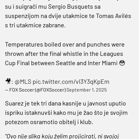
su i suigrači mu Sergio Busquets sa
suspenzijom na dvije utakmice te Tomas Avilés
s tri utakmice zabrane.
Temperatures boiled over and punches were
thrown after the final whistle in the Leagues
Cup Final between Seattle and Inter Miami 😳
🎥:
@MLS
pic.twitter.com/vI3Y3qKpEm
— FOX Soccer (@FOXSoccer)
September 1, 2025
Suarez je tek tri dana kasnije u javnost uputio
ispriku istaknuvši kako mu je žao što je svojim
potezom osramotio obitelj i klub.
“Ovo nije slika koju želim projicirati, ni svojoj