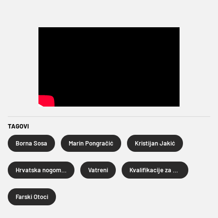
TAGOVI
Borna Sosa
Marin Pongračić
Kristijan Jakić
Hrvatska nogometna reprezentacija
Vatreni
Kvalifikacije za SP 2026
Farski Otoci