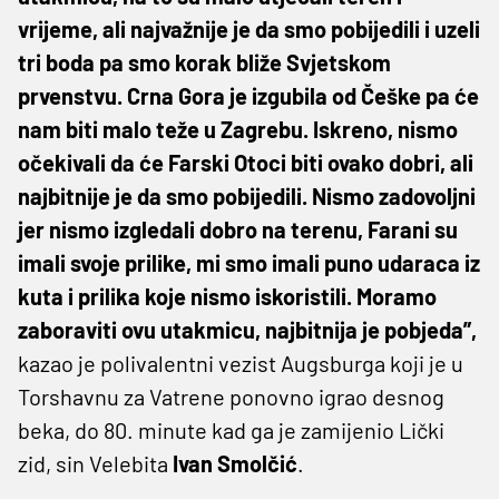
vrijeme, ali najvažnije je da smo pobijedili i uzeli
tri boda pa smo korak bliže Svjetskom
prvenstvu. Crna Gora je izgubila od Češke pa će
nam biti malo teže u Zagrebu. Iskreno, nismo
očekivali da će Farski Otoci biti ovako dobri, ali
najbitnije je da smo pobijedili. Nismo zadovoljni
jer nismo izgledali dobro na terenu, Farani su
imali svoje prilike, mi smo imali puno udaraca iz
kuta i prilika koje nismo iskoristili. Moramo
zaboraviti ovu utakmicu, najbitnija je pobjeda”,
kazao je polivalentni vezist Augsburga koji je u
Torshavnu za Vatrene ponovno igrao desnog
beka, do 80. minute kad ga je zamijenio Lički
zid, sin Velebita
Ivan Smolčić
.