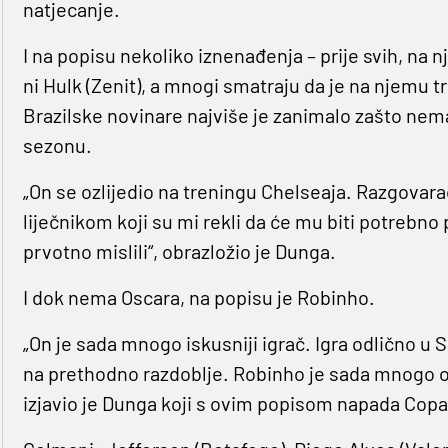
natjecanje.
I na popisu nekoliko iznenađenja – prije svih, na 
ni Hulk (Zenit), a mnogi smatraju da je na njemu tr
Brazilske novinare najviše je zanimalo zašto nema
sezonu.
„On se ozlijedio na treningu Chelseaja. Razgovar
liječnikom koji su mi rekli da će mu biti potreb
prvotno mislili“, obrazložio je Dunga.
I dok nema Oscara, na popisu je Robinho.
„On je sada mnogo iskusniji igrač. Igra odlično u 
na prethodno razdoblje. Robinho je sada mnogo odg
izjavio je Dunga koji s ovim popisom napada Cop