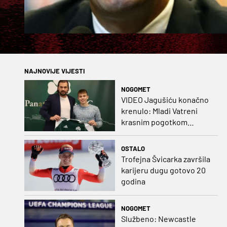
NAJNOVIJE VIJESTI
NOGOMET
VIDEO Jagušiću konačno
krenulo: Mladi Vatreni
krasnim pogotkom
potvrdio sjajnu formu
OSTALO
Trofejna Švicarka završila
karijeru dugu gotovo 20
godina
NOGOMET
Službeno: Newcastle