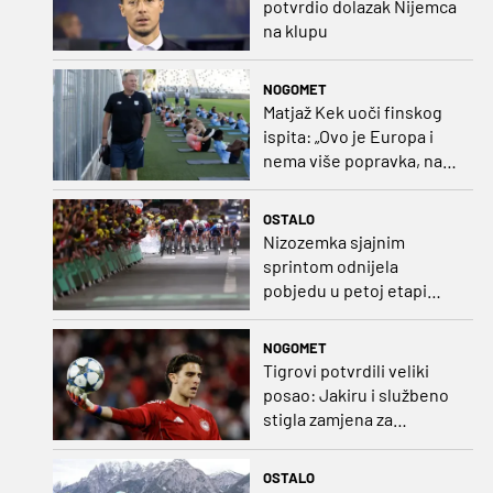
potvrdio dolazak Nijemca
na klupu
NOGOMET
Matjaž Kek uoči finskog
ispita: „Ovo je Europa i
nema više popravka, na
Rujevici se nešto pita i
Rijeku!“
OSTALO
Nizozemka sjajnim
sprintom odnijela
pobjedu u petoj etapi
Toura
NOGOMET
Tigrovi potvrdili veliki
posao: Jakiru i službeno
stigla zamjena za
Pandura
OSTALO