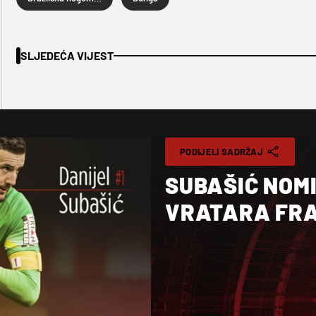
SLJEDEĆA VIJEST
PODIJELI SADRŽAJ
SUBAŠIĆ NOM
VRATARA FR