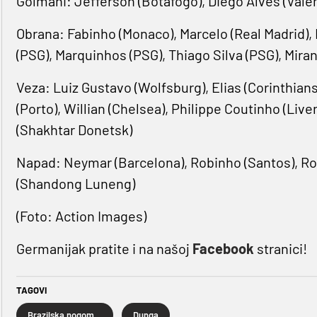
Golmani: Jefferson (Botafogo), Diego Alves (Vale
Obrana: Fabinho (Monaco), Marcelo (Real Madrid), Fi
(PSG), Marquinhos (PSG), Thiago Silva (PSG), Miran
Veza: Luiz Gustavo (Wolfsburg), Elias (Corinthian
(Porto), Willian (Chelsea), Philippe Coutinho (Live
(Shakhtar Donetsk)
Napad: Neymar (Barcelona), Robinho (Santos), Rob
(Shandong Luneng)
(Foto: Action Images)
Germanijak pratite i na našoj
Facebook
stranici!
TAGOVI
Brazilska nogometna reprezentacija
Dunga