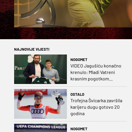
NAJNOVIJE VIJESTI
NOGOMET
VIDEO Jagušiću konačno
krenulo: Mladi Vatreni
krasnim pogotkom
potvrdio sjajnu formu
OSTALO
Trofejna Švicarka završila
karijeru dugu gotovo 20
godina
NOGOMET