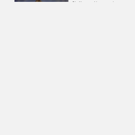
Službeno: Newcastle
potvrdio dolazak Nijemca
na klupu
NOGOMET
Matjaž Kek uoči finskog
ispita: „Ovo je Europa i
nema više popravka, na
Rujevici se nešto pita i
Rijeku!“
OSTALO
Nizozemka sjajnim
sprintom odnijela
pobjedu u petoj etapi
Toura
NOGOMET
Tigrovi potvrdili veliki
posao: Jakiru i službeno
stigla zamjena za
Pandura