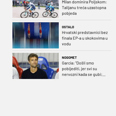
Milan dominira Poljskom:
Talijanu treća uzastopna
pobjeda
OSTALO
Hrvatski predstavnici bez
finala EP-a u skokovima u
vodu
NOGOMET
Garcia: "Došli smo
pobijediti, jer svi su
nervozni kada se gubi;
Pukštas: "Moja emotivna
utakmica pred djedom i
bakom"