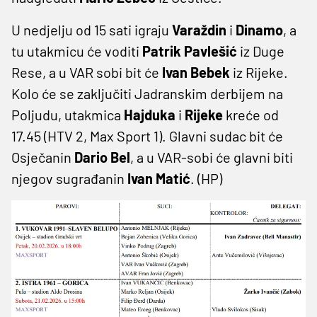
U nedjelju od 15 sati igraju
Varaždin
i
Dinamo
, a
tu utakmicu će voditi
Patrik Pavlešić
iz Duge
Rese, a u VAR sobi bit će
Ivan Bebek
iz Rijeke.
Kolo će se zaključiti Jadranskim derbijem na
Poljudu, utakmica
Hajduka
i
Rijeke
kreće od
17.45 (HTV 2, Max Sport 1). Glavni sudac bit će
Osječanin
Dario Bel
, a u VAR-sobi će glavni biti
njegov sugrađanin
Ivan Matić
. (HP)