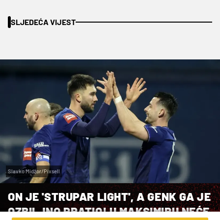
SLJEDEĆA VIJEST
Slavko Midžor/Pixsell
ON JE 'STRUPAR LIGHT', A GENK GA JE
OZBILJNO PRATIO! U MAKSIMIRU NEĆE