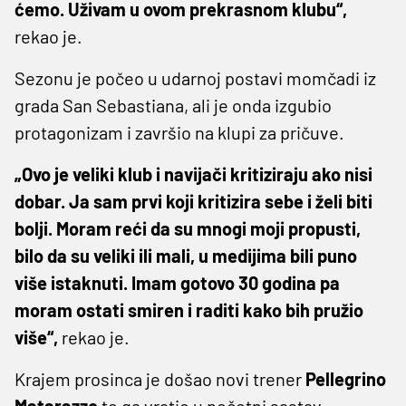
ćemo. Uživam u ovom prekrasnom klubu“,
rekao je.
Sezonu je počeo u udarnoj postavi momčadi iz
grada San Sebastiana, ali je onda izgubio
protagonizam i završio na klupi za pričuve.
„Ovo je veliki klub i navijači kritiziraju ako nisi
dobar. Ja sam prvi koji kritizira sebe i želi biti
bolji. Moram reći da su mnogi moji propusti,
bilo da su veliki ili mali, u medijima bili puno
više istaknuti. Imam gotovo 30 godina pa
moram ostati smiren i raditi kako bih pružio
više“,
rekao je.
Krajem prosinca je došao novi trener
Pellegrino
Matarazzo
te ga vratio u početni sastav.