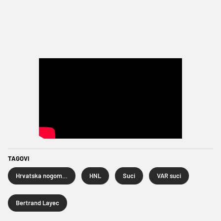
TAGOVI
Hrvatska nogometna liga
HNL
Suci
VAR suci
Bertrand Layec