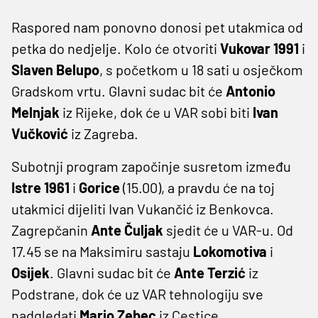
Raspored nam ponovno donosi pet utakmica od
petka do nedjelje. Kolo će otvoriti
Vukovar 1991
i
Slaven Belupo
, s početkom u 18 sati u osječkom
Gradskom vrtu. Glavni sudac bit će
Antonio
Melnjak
iz Rijeke, dok će u VAR sobi biti
Ivan
Vučković
iz Zagreba.
Subotnji program započinje susretom između
Istre 1961
i
Gorice
(15.00), a pravdu će na toj
utakmici dijeliti Ivan Vukančić iz Benkovca.
Zagrepčanin
Ante Čuljak
sjedit će u VAR-u. Od
17.45 se na Maksimiru sastaju
Lokomotiva
i
Osijek
. Glavni sudac bit će
Ante Terzić
iz
Podstrane, dok će uz VAR tehnologiju sve
nadgledati
Mario Zebec
iz Cestice.