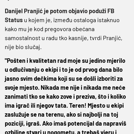
Danijel Pranjić je potom objavio poduži FB
Status
u kojem je, između ostaloga istaknuo
kako mu je kod pregovora obećana
samostalnost u radu tko kasnije, tvrdi Pranjić,
nije bio slučaj.
"Pošten i kvalitetan rad moje su jedino mjerilo
u odlučivanju o ekipi i to je od prvog dana bilo
jasno svim dečkima koji su se došli izboriti za
svoje mjesto. Nikada me nije i nikada me neće
zanimati tko se kako zove i preziva, što i koliko
ima igrač ili njegov tata. Teren! Mjesto u ekipi
zaslužuje se na terenu, ako si najbolji na toj
poziciji, igraš. Ako imaš potencijal da napraviš
ozbiljne stvari u nogometu, a trebaš vjeru i