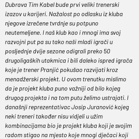
Dubrava Tim Kabel bude prvi veliki trenerski
izazov u karijeri. Nažalost po odlasku iz kluba
njegove izrečene tvrdnje su potpuno
neutemeljene. I naš klub kao i mnogi ima svoj
razvojni put pa su tako naši mladi igrači u
posljednje dvije sezone odigrali preko 50
drugoligaških utakmica i bili daleko ispred igrača
koje je trener Pranjić pokušao razvijati kroz
menadžerski projekt. U ovom trenutku mislimo
da je projekt kluba puno važniji od bilo kojeg
drugog projekta i na tom putu želimo ustrajati. I
današnji reprezentativac Josip Juranović kojeg
neki treneri također nisu vidjeli u užim
kombinacijama bio je projekt kluba koji je svojim
radom stigao na mjesto koje mnogi dječaci koji