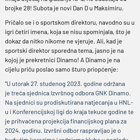
brojke 28! Subota je novi Dan D u Maksimiru.
Pričalo se i o sportskom direktoru, navodno su u
igri četiri imena, koja se nisu spominjala, što je
dokaz da nitko nikome ne vjeruje. Ali, kad je
sportski direktor sporedna tema, jasno je na
kojoj je prekretnici Dinamo! A Dinamo je na
cijelu priču poslao samo šturo priopćenje:
"
U utorak 27. studenog 2023. godine održana
je treća sjednica Izvršnog odbora GNK Dinamo.
Na sjednici su prodiskutirana natjecanja u HNL-
u i Konferencijskoj ligi do kraja tekuće godine te
je prihvaćena projekcija financijskog plana za
2024. godinu. Izvršni odbor raspravljao je o
budućim koracima i radnjama kluba u pogledu