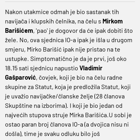
Nakon utakmice odmah je bio sastanak tih
navijača i klupskih čelnika, na čelu s
Mirkom
Barišićem
, 'pao' je dogovor da će ipak dobiti što
žele. No, ova sjednica IO-a ipak je išla u drugom
smjeru, Mirko Barišić ipak nije pristao na te
ustupke. Simptomatično je da je prvi, još oko
18.15 sati sjednicu napustio
Vladimir
Gašparović
, čovjek, koji je bio na čelu radne
skupine za Statut, koja je predložila Statut, koji
je uvažio navijačke/članske želje (28 članova
Skupštine na izborima). I koji je bio jedan od
najvećih stupova struje Mirka Barišića.U sobi je
ostao paran broj članova IO-a (a dvojica nisu ni
došla), time je svaku odluku bilo još