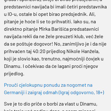
predstavnici navijača bi imali četiri predstavnika
u IO-u, ostale bi opet birao predsjednik. Ali,
pitanje je hoće li se to prihvatiti. Iako su, na
direktno pitanje Mirka Barišića predsatavnici
navijača rekli da ne žele preuzeti klub, već žele
da se poštuje dogovor! No, zanimljivo je i da nije
prihvaćen taj 40:20 prijedlog Nikole Hanžela,
koji je slovio kao, trenutno, najmoćniji čovjek u
Dinamu. I očekivao da će lagani proći njegov
prijedlog.
Prouči cjelokupnu ponudu za nogomet na
Germaniji i zaigraj odmah (Igraj odgovorno, 18+)
Sve je to dio priče o borbi za vlast u Dinamu,
koja traje već godinu dana, a osam mjeseci