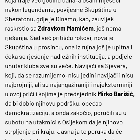
nakon legendarne, povijesne Skupštine u
Sheratonu, gdje je Dinamo, kao, zauvijek
raskrstio sa
Zdravkom Mamićem
, još nema
rješenja. Sad već pritišću rokovi, nova je
Skupština u prosincu, ona iz rujna još je upitna i
čeka se rješenje nadležnih institucija, a podjele
unutar kluba sve su veće. Navijači sa Sjevera,
koji, da se razumijemo, nisu jedini navijači i nisu
najbrojniji, ali su najangažiraniji i najekstermniji
u ovoj priči i kojima je predsjednik
Mirko Barišić,
da bi dobio njihovu podršku, obećao
demokratizaciju, a onda zakočio, poručili su u
subotu na utakmici s Osijekom da je njihovo
strpljenje pri kraju. Jasna ja to poruka da će