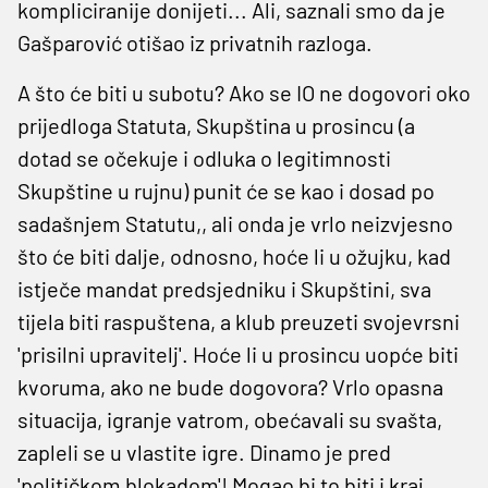
kompliciranije donijeti... Ali, saznali smo da je
Gašparović otišao iz privatnih razloga.
A što će biti u subotu? Ako se IO ne dogovori oko
prijedloga Statuta, Skupština u prosincu (a
dotad se očekuje i odluka o legitimnosti
Skupštine u rujnu) punit će se kao i dosad po
sadašnjem Statutu,, ali onda je vrlo neizvjesno
što će biti dalje, odnosno, hoće li u ožujku, kad
istječe mandat predsjedniku i Skupštini, sva
tijela biti raspuštena, a klub preuzeti svojevrsni
'prisilni upravitelj'. Hoće li u prosincu uopće biti
kvoruma, ako ne bude dogovora? Vrlo opasna
situacija, igranje vatrom, obećavali su svašta,
zapleli se u vlastite igre. Dinamo je pred
'političkom blokadom'! Mogao bi to biti i kraj