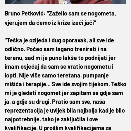
Bruno Petković: "Zaželio sam se nogometa,
vjerujem da ćemo iz krize izaći jači"
"Teška je ozljeda i dug oporavak, ali sve ide
odlično. Počeo sam lagano trenirati i na
terenu, sad mi je puno lakše to podnijeti jer
imam osjećaj da sam se vratio nogometu i
lopti. Nije više samo teretana, pumpanje
mišića i terapije... Sve ide svojim tijekom. Teško
mi je gledati nogomet jer zapitam se gdje sam
ja, a gdje su drugi. Pratio sam sve, naša
reprezentacija je uvijek bila najbolja kad je bilo
najpotrebnije, tako je zaključila i ove
kvalifikacije. U prošlim kvalifikacijama za