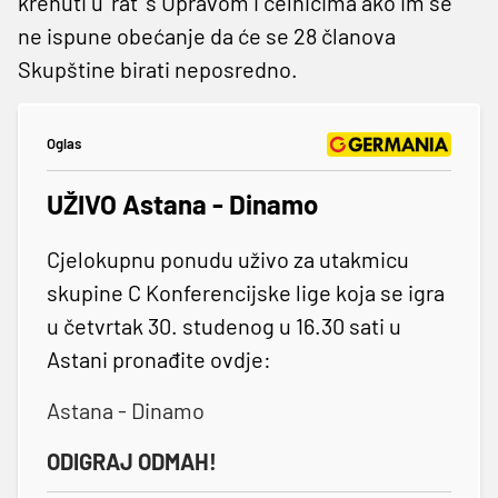
krenuti u 'rat' s Upravom i čelnicima ako im se
ne ispune obećanje da će se 28 članova
Skupštine birati neposredno.
Oglas
UŽIVO Astana - Dinamo
Cjelokupnu ponudu uživo za utakmicu
skupine C Konferencijske lige koja se igra
u četvrtak 30. studenog u 16.30 sati u
Astani pronađite ovdje:
Astana - Dinamo
ODIGRAJ ODMAH!