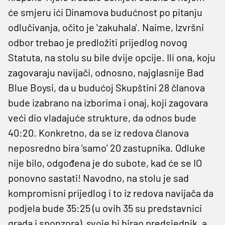
će smjeru ići Dinamova budućnost po pitanju
odlučivanja, očito je 'zakuhala'. Naime, Izvršni
odbor trebao je predložiti prijedlog novog
Statuta, na stolu su bile dvije opcije. Ili ona, koju
zagovaraju navijači, odnosno, najglasnije Bad
Blue Boysi, da u budućoj Skupštini 28 članova
bude izabrano na izborima i onaj, koji zagovara
veći dio vladajuće strukture, da odnos bude
40:20. Konkretno, da se iz redova članova
neposredno bira 'samo' 20 zastupnika. Odluke
nije bilo, odgođena je do subote, kad će se IO
ponovno sastati! Navodno, na stolu je sad
kompromisni prijedlog i to iz redova navijača da
podjela bude 35:25 (u ovih 35 su predstavnici
grada i sponzora), svoje bi birao predsjednik, a