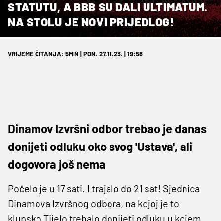
STATUTU, A BBB SU DALI ULTIMATUM.
NA STOLU JE NOVI PRIJEDLOG!
VRIJEME ČITANJA: 5MIN | PON. 27.11.23. | 19:58
Dinamov Izvršni odbor trebao je danas
donijeti odluku oko svog 'Ustava', ali
dogovora još nema
Počelo je u 17 sati. I trajalo do 21 sat! Sjednica
Dinamova Izvršnog odbora, na kojoj je to
klupsko Tijelo trebalo donijeti odluku u kojem