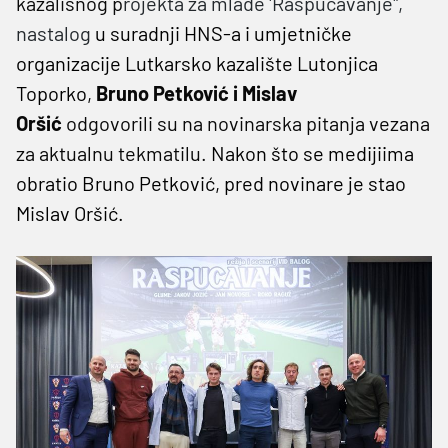
kazališnog p
rojekta za mlade 'Raspucavanje",
nastalog
u suradnji HNS-a i umjetničke
organizacije Lutkarsko kazalište Lutonjica
Toporko
,
Bruno Petković i Mislav
Oršić
odgovorili su na novinarska pitanja vezana
za aktualnu tekmatilu.
Nakon što se medijiima
obratio Bruno Petković, pred novinare je stao
Mislav Oršić.