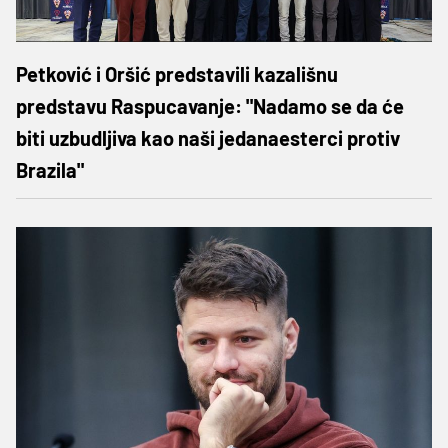
Petković i Oršić predstavili kazališnu
predstavu Raspucavanje: "Nadamo se da će
biti uzbudljiva kao naši jedanaesterci protiv
Brazila"