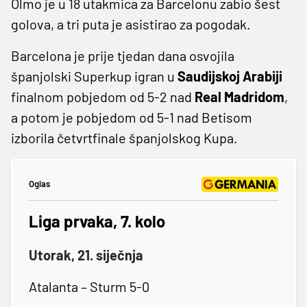
Olmo je u 18 utakmica za Barcelonu zabio šest
golova, a tri puta je asistirao za pogodak.
Barcelona je prije tjedan dana osvojila
španjolski Superkup igran u
Saudijskoj Arabiji
finalnom pobjedom od 5-2 nad
Real Madridom
,
a potom je pobjedom od 5-1 nad Betisom
izborila četvrtfinale španjolskog Kupa.
Oglas
Liga prvaka, 7. kolo
Utorak, 21. siječnja
Atalanta – Sturm 5-0