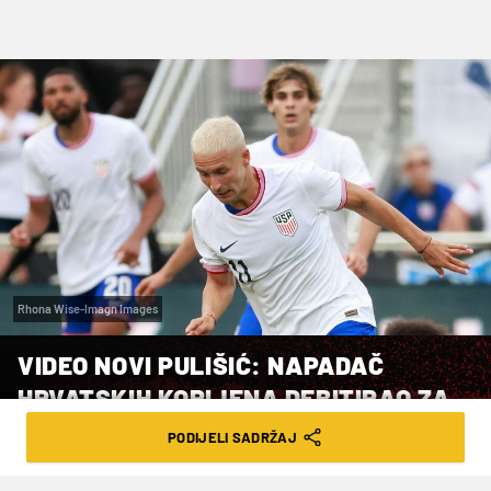
Rhona Wise-Imagn Images
VIDEO NOVI PULIŠIĆ: NAPADAČ
HRVATSKIH KORIJENA DEBITIRAO ZA
SAD I ODMAH ZABIO
PODIJELI SADRŽAJ