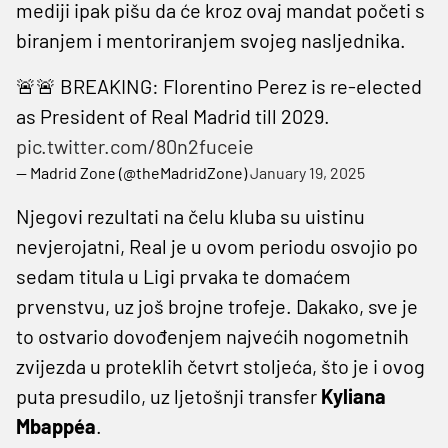
mediji ipak pišu da će kroz ovaj mandat početi s
biranjem i mentoriranjem svojeg nasljednika.
🚨🚨 BREAKING: Florentino Perez is re-elected
as President of Real Madrid till 2029.
pic.twitter.com/80n2fuceie
— Madrid Zone (@theMadridZone)
January 19, 2025
Njegovi rezultati na čelu kluba su uistinu
nevjerojatni, Real je u ovom periodu osvojio po
sedam titula u Ligi prvaka te domaćem
prvenstvu, uz još brojne trofeje. Dakako, sve je
to ostvario dovođenjem najvećih nogometnih
zvijezda u proteklih četvrt stoljeća, što je i ovog
puta presudilo, uz ljetošnji transfer
Kyliana
Mbappéa
.