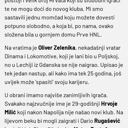
te ne mogu doći do novog kluba. Mi smo
sastavili jednu momčad koju možete dovesti
potpuno slobodno, a koja bi, po nama, ovako
složena bila u gornjem domu Prve HNL.
Na vratima je
Oliver
Zelenika
, nekadašnji vratar
Dinama i Lokomotive, koji je lani bio u Poljskoj,
no u Lechiji iz Gdanska se nije naigrao. Upisao je
tek jedan nastup, ali kako ima tek 25 godina, još
uvijek može 'spasiti' svoju karijeru.
U obrani imamo najviše zanimljivih igrača.
Svakako najzvučnije ime je 29-godišnji
Hrvoje
Milić
koji nakon Napolija nije našao novi klub. Na
lijevom beku bi mogli zaigrati i Dario
Rugašević