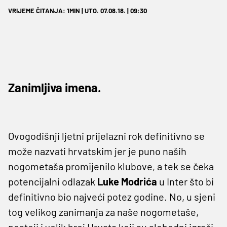
VRIJEME ČITANJA: 1MIN | UTO. 07.08.18. | 09:30
Zanimljiva imena.
Ovogodišnji ljetni prijelazni rok definitivno se
može nazvati hrvatskim jer je puno naših
nogometaša promijenilo klubove, a tek se čeka
potencijalni odlazak
Luke
Modrića
u Inter što bi
definitivno bio najveći potez godine. No, u sjeni
tog velikog zanimanja za naše nogometaše,
postoji i velik broj Hrvata koji su slobodni igrači