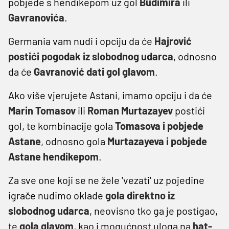
pobjede s hendikepom uz gol
Budimira
ili
Gavranovića
.
Germania vam nudi i opciju da će
Hajrović
postići pogodak iz slobodnog udarca
, odnosno
da će
Gavranović dati gol glavom
.
Ako više vjerujete Astani, imamo opciju i da će
Marin Tomasov
ili
Roman Murtazayev
postići
gol, te kombinacije gola
Tomasova i pobjede
Astane
, odnosno gola
Murtazayeva i pobjede
Astane hendikepom
.
Za sve one koji se ne žele 'vezati' uz pojedine
igrače nudimo oklade
gola direktno iz
slobodnog udarca
, neovisno tko ga je postigao,
te
gola glavom
, kao i mogućnost uloga na
hat-