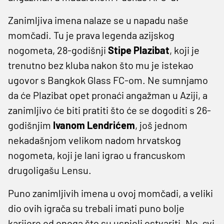
Zanimljiva imena nalaze se u napadu naše
momčadi. Tu je prava legenda azijskog
nogometa, 28-godišnji
Stipe
Plazibat
, koji je
trenutno bez kluba nakon što mu je istekao
ugovor s Bangkok Glass FC-om. Ne sumnjamo
da će Plazibat opet pronaći angažman u Aziji, a
zanimljivo će biti pratiti što će se dogoditi s 26-
godišnjim
Ivanom
Lendrićem
, još jednom
nekadašnjom velikom nadom hrvatskog
nogometa, koji je lani igrao u francuskom
drugoligašu Lensu.
Puno zanimljivih imena u ovoj momčadi, a veliki
dio ovih igrača su trebali imati puno bolje
karijere od onoga što su uspjeli ostvariti. No, svi