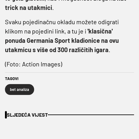
trick na utakmici
.
Svaku pojedinačnu okladu možete odigrati
klikom na pojedini link, a tu je i
'klasična'
ponuda Germania Sport kladionice na ovu
utakmicu s više od 300 različitih igara
.
(Foto: Action Images)
TAGOVI
bet analiza
SLJEDEĆA VIJEST