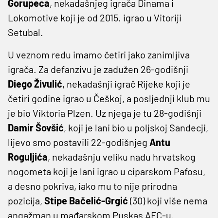
Gorupeca
, nekadašnjeg igrača Dinama i
Lokomotive koji je od 2015. igrao u Vitoriji
Setubal.
U veznom redu imamo četiri jako zanimljiva
igrača. Za defanzivu je zadužen 26-godišnji
Diego
Živulić
, nekadašnji igrač Rijeke koji je
četiri godine igrao u Češkoj, a posljednji klub mu
je bio Viktoria Plzen. Uz njega je tu 28-godišnji
Damir
Šovšić
, koji je lani bio u poljskoj Sandecji,
lijevo smo postavili 22-godišnjeg
Antu
Roguljića
, nekadašnju veliku nadu hrvatskog
nogometa koji je lani igrao u ciparskom Pafosu,
a desno pokriva, iako mu to nije prirodna
pozicija,
Stipe
Bačelić-Grgić
(30) koji više nema
angažman u mađarskom Puskas AFC-u.