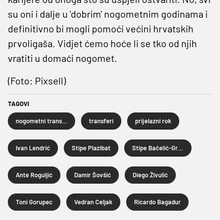
su oni i dalje u 'dobrim' nogometnim godinama i
definitivno bi mogli pomoći većini hrvatskih
prvoligaša. Vidjet ćemo hoće li se tko od njih
vratiti u domaći nogomet.
(Foto: Pixsell)
TAGOVI
nogometni transferi
transferi
prijelazni rok
Ivan Lendrić
Stipe Plazibat
Stipe Bačelić-Grgić
Ante Roguljić
Damir Šovšić
Diego Živulić
Toni Gorupec
Vedran Celjak
Ricardo Bagadur