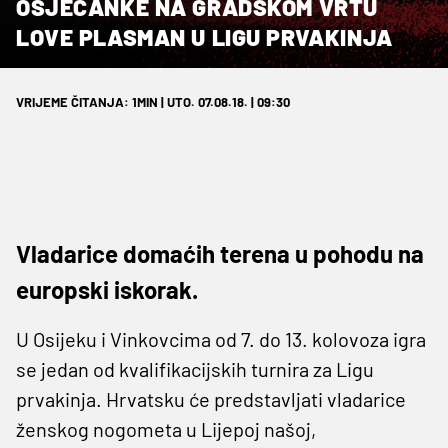
OSJEČANKE NA GRADSKOM VRTU
LOVE PLASMAN U LIGU PRVAKINJA
VRIJEME ČITANJA: 1MIN | UTO. 07.08.18. | 09:30
Vladarice domaćih terena u pohodu na
europski iskorak.
U Osijeku i Vinkovcima od 7. do 13. kolovoza igra
se jedan od kvalifikacijskih turnira za Ligu
prvakinja. Hrvatsku će predstavljati vladarice
ženskog nogometa u Lijepoj našoj,