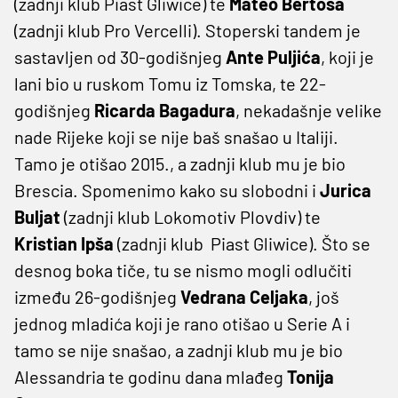
(zadnji klub Piast Gliwice) te
Mateo
Bertoša
(zadnji klub Pro Vercelli). Stoperski tandem je
sastavljen od 30-godišnjeg
Ante
Puljića
, koji je
lani bio u ruskom Tomu iz Tomska, te 22-
godišnjeg
Ricarda
Bagadura
, nekadašnje velike
nade Rijeke koji se nije baš snašao u Italiji.
Tamo je otišao 2015., a zadnji klub mu je bio
Brescia. Spomenimo kako su slobodni i
Jurica
Buljat
(zadnji klub Lokomotiv Plovdiv) te
Kristian
Ipša
(zadnji klub Piast Gliwice). Što se
desnog boka tiče, tu se nismo mogli odlučiti
između 26-godišnjeg
Vedrana
Celjaka
, još
jednog mladića koji je rano otišao u Serie A i
tamo se nije snašao, a zadnji klub mu je bio
Alessandria te godinu dana mlađeg
Tonija