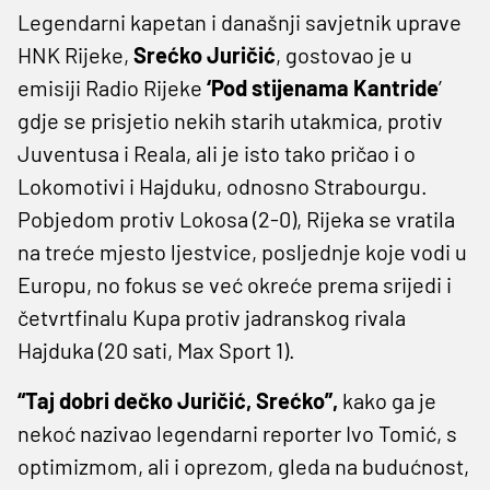
Legendarni kapetan i današnji savjetnik uprave
HNK Rijeke,
Srećko Juričić
, gostovao je u
emisiji Radio Rijeke
‘Pod stijenama Kantride
’
gdje se prisjetio nekih starih utakmica, protiv
Juventusa i Reala, ali je isto tako pričao i o
Lokomotivi i Hajduku, odnosno Strabourgu.
Pobjedom protiv Lokosa (2-0), Rijeka se vratila
na treće mjesto ljestvice, posljednje koje vodi u
Europu, no fokus se već okreće prema srijedi i
četvrtfinalu Kupa protiv jadranskog rivala
Hajduka (20 sati, Max Sport 1).
“Taj dobri dečko Juričić, Srećko”,
kako ga je
nekoć nazivao legendarni reporter Ivo Tomić, s
optimizmom, ali i oprezom, gleda na budućnost,