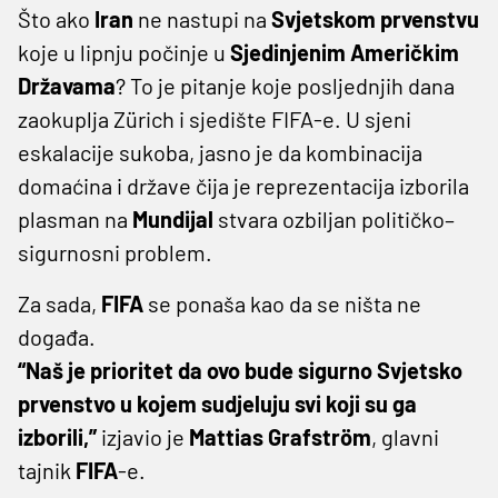
Što ako
Iran
ne nastupi na
Svjetskom
prvenstvu
koje u lipnju počinje u
Sjedinjenim
Američkim
Državama
? To je pitanje koje posljednjih dana
zaokuplja Zürich i sjedište FIFA-e. U sjeni
eskalacije sukoba, jasno je da kombinacija
domaćina i države čija je reprezentacija izborila
plasman na
Mundijal
stvara ozbiljan političko–
sigurnosni problem.
Za sada,
FIFA
se ponaša kao da se ništa ne
događa.
“Naš je prioritet da ovo bude sigurno Svjetsko
prvenstvo u kojem sudjeluju svi koji su ga
izborili,”
izjavio je
Mattias
Grafström
, glavni
tajnik
FIFA
-e.