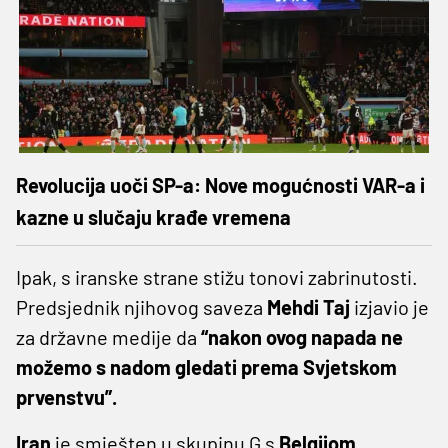
Revolucija uoči SP-a: Nove mogućnosti VAR-a i
kazne u slučaju krađe vremena
Ipak, s iranske strane stižu tonovi zabrinutosti.
Predsjednik njihovog saveza
Mehdi
Taj
izjavio je
za državne medije da
“nakon ovog napada ne
možemo s nadom gledati prema Svjetskom
prvenstvu”.
Iran
je smješten u skupinu G s
Belgijom
,