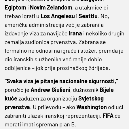
Egiptom
i
Novim
Zelandom
, a utakmice bi
trebao igrati u
Los
Angelesu
i
Seattlu
. No,
američka administracija već je zabranila
izdavanje viza za navijače
Irana
i nekoliko drugih
zemalja sudionica prvenstva. Zabrana se
formalno ne odnosi na igrače i stožer, premda je
dio iranskih službenika već ranije dobio
odbijenice – još prije prosinačkog ždrijeba.
“Svaka viza je pitanje nacionalne sigurnosti,”
poručio je
Andrew
Giuliani
, dužnosnik
Bijele
kuće
zadužen za organizaciju
Svjetskog
prvenstva
. U prijevodu – ako
Washington
odluči
zabraniti ulazak iranskoj reprezentaciji,
FIFA
će
morati imati spreman plan B.