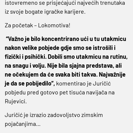
istovremeno se prisjećajući najvećih trenutaka
iz svoje bogate igračke karijere.
Za početak – Lokomotiva!
“Važno je bilo koncentrirano ući u tu utakmicu
nakon velike pobjede gdje smo se istrošili i
fizički i psihički. Dobili smo utakmicu na rutinu,
na snagu i volju. Nije bila sjajna predstava, ali
ne očekujem da će svaka biti takva. Najvažnije
je da se pobijedilo”,
komentirao je Juričić
pobjedu pred gotovo pet tisuća navijača na
Rujevici.
Juričić je izrazio zadovoljstvo zimskim
pojačanjima…