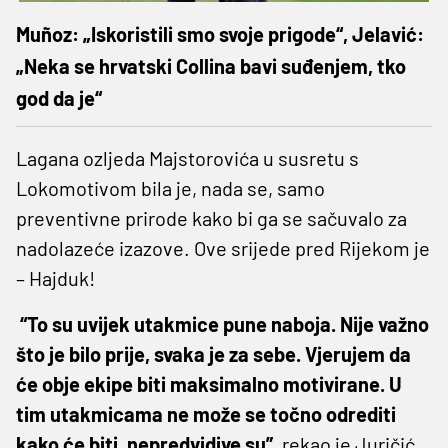
Muñoz: „Iskoristili smo svoje prigode“, Jelavić:
„Neka se hrvatski Collina bavi suđenjem, tko
god da je“
Lagana ozljeda Majstorovića u susretu s
Lokomotivom bila je, nada se, samo
preventivne prirode kako bi ga se sačuvalo za
nadolazeće izazove. Ove srijede pred Rijekom je
– Hajduk!
“To su uvijek utakmice pune naboja. Nije važno
što je bilo prije, svaka je za sebe. Vjerujem da
će obje ekipe biti maksimalno motivirane. U
tim utakmicama ne može se točno odrediti
kako će biti, nepredvidive su”,
rekao je Juričić,