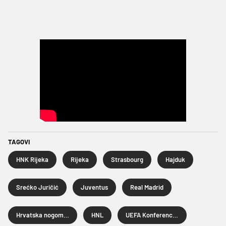
TAGOVI
HNK Rijeka
Rijeka
Strasbourg
Hajduk
Srećko Juričić
Juventus
Real Madrid
Hrvatska nogometna liga
HNL
UEFA Konferencijska liga