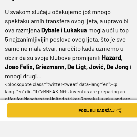
U svakom slučaju očekujemo još mnogo
spektakularnih transfera ovog ljeta, a upravo bi
ova razmjena
Dybale i Lukakua
mogla ući u top
5 najzanimljivijih poslova ovog ljeta, što je sve
samo ne mala stvar, naročito kada uzmemo u
obzir da su svoje klubove promijenili
Hazard,
Joao Felix, Griezmann, De Ligt, Jović, De Jong
i
mnogi drugi…
<blockquote class="twitter-tweet" data-lang="en"><p
lang="en" dir="ltr">BREAKING: Juventus are preparing an
offer for Manchester United striker Romelu Lukaku and are
willing to include Paulo Dybala as part of the deal, according
PODIJELI SADRŽAJ
to Sky Sources</p>&mdash; Sky Sports News
(@SkySportsNews) <a
href="https://twitter.com/SkySportsNews/status/115487288
ref_src=twsrc%5Etfw">July 26, 2019</a></blockquote>