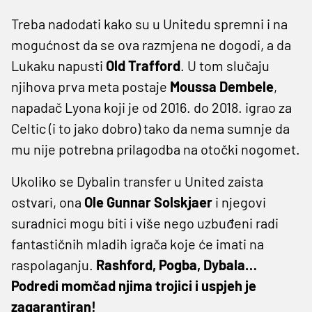
Treba nadodati kako su u Unitedu spremni i na
mogućnost da se ova razmjena ne dogodi, a da
Lukaku napusti
Old Trafford
. U tom slučaju
njihova prva meta postaje
Moussa Dembele
,
napadač Lyona koji je od 2016. do 2018. igrao za
Celtic (i to jako dobro) tako da nema sumnje da
mu nije potrebna prilagodba na otočki nogomet.
Ukoliko se Dybalin transfer u United zaista
ostvari, ona
Ole Gunnar Solskjaer
i njegovi
suradnici mogu biti i više nego uzbuđeni radi
fantastičnih mladih igrača koje će imati na
raspolaganju.
Rashford, Pogba, Dybala…
Podredi momčad njima trojici i uspjeh je
zagarantiran!