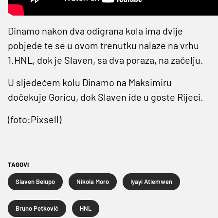
Dinamo nakon dva odigrana kola ima dvije
pobjede te se u ovom trenutku nalaze na vrhu
1.HNL, dok je Slaven, sa dva poraza, na začelju.
U sljedećem kolu Dinamo na Maksimiru
dočekuje Goricu, dok Slaven ide u goste Rijeci.
(foto:Pixsell)
TAGOVI
Slaven Belupo
Nikola Moro
Iyayi Atiemwen
Bruno Petković
HNL