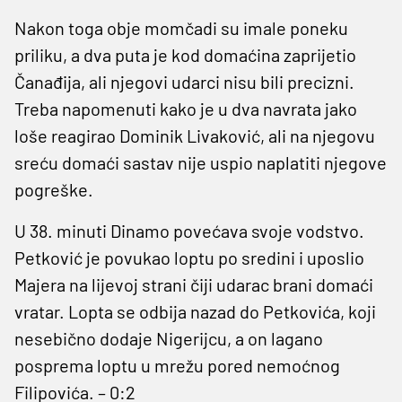
Nakon toga obje momčadi su imale poneku
priliku, a dva puta je kod domaćina zaprijetio
Čanađija, ali njegovi udarci nisu bili precizni.
Treba napomenuti kako je u dva navrata jako
loše reagirao Dominik Livaković, ali na njegovu
sreću domaći sastav nije uspio naplatiti njegove
pogreške.
U 38. minuti Dinamo povećava svoje vodstvo.
Petković je povukao loptu po sredini i uposlio
Majera na lijevoj strani čiji udarac brani domaći
vratar. Lopta se odbija nazad do Petkovića, koji
nesebično dodaje Nigerijcu, a on lagano
posprema loptu u mrežu pored nemoćnog
Filipovića. – 0:2