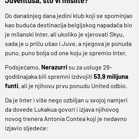
Juventusa, što vi mislite?
Do današnjeg dana jedini klub koji se spominjao
kao buduća destinacija belgijskog napadača bio
je milanski Inter, ali ukoliko je vjerovati Skyu,
sada je u priču ušao i Juve, a njegova je ponuda
puno, puno bolja od one koju je spremio Inter.
Podsjećamo,
Nerazurri
su za usluge 26-
godišnajaka bili spremni izdvojiti
53,9 milijuna
funti
, ali je njihovu prvu ponudu United odbio.
Da je Inter i više nego ozbiljan u svojoj namjeri
da dovede Lukakua govori i izjava njihovog
novog trenera Antonia Contea koji je nedavno
izjavio sljedeće: