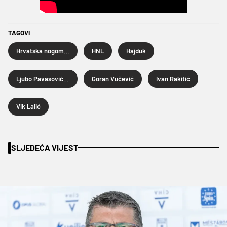
TAGOVI
Hrvatska nogometna liga
HNL
Hajduk
Ljubo Pavasović-Visković
Goran Vučević
Ivan Rakitić
Vik Lalić
SLJEDEĆA VIJEST