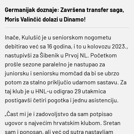
Germanijak doznaje: Završena transfer saga,
Moris Valinčić dolazi u Dinamo!
Inače, Kulušić je u seniorskom nogometu
debitirao već sa 16 godina, i to u kolovozu 2023.,
nastupivši za Šibenik u Prvoj NL. Početkom
prošle sezone paralelno je nastupao za
juniorsku i seniorsku momčad da bi se ubrzo
potom za stalno priključio udarnom sastavu. Za
taj klub je u HNL-u odigrao 29 utakmica
postigavši četiri pogotka i jednu asistenciju.
„Čast mi je i zadovoljstvo da sam potpisao
ugovor s najvećim hrvatskim klubom. Sretan
sam i ponosan, ali već od sutra nastavljam