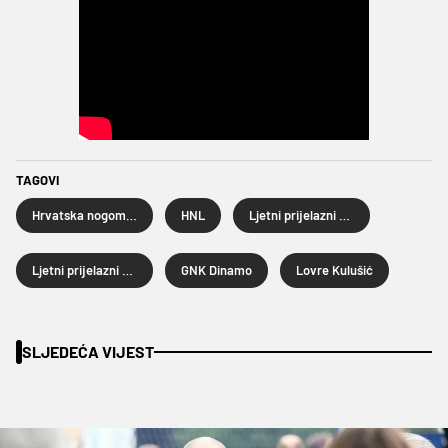
TAGOVI
Hrvatska nogometna liga
HNL
Ljetni prijelazni rok
Ljetni prijelazni rok 2025.
GNK Dinamo
Lovre Kulušić
SLJEDEĆA VIJEST