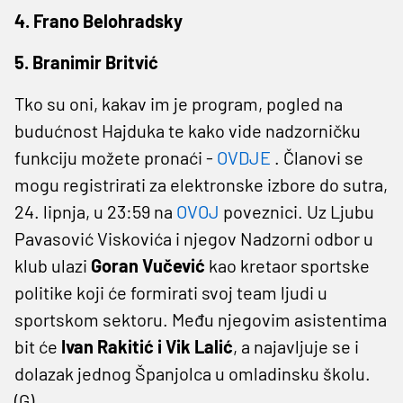
4. Frano Belohradsky
5. Branimir Britvić
Tko su oni, kakav im je program, pogled na
budućnost Hajduka te kako vide nadzorničku
funkciju možete pronaći -
OVDJE
. Članovi se
mogu registrirati za elektronske izbore do sutra,
24. lipnja, u 23:59 na
OVOJ
poveznici. Uz Ljubu
Pavasović Viskovića i njegov Nadzorni odbor u
klub ulazi
Goran Vučević
kao kretaor sportske
politike koji će formirati svoj team ljudi u
sportskom sektoru. Među njegovim asistentima
bit će
Ivan Rakitić i Vik Lalić
, a najavljuje se i
dolazak jednog Španjolca u omladinsku školu.
(G)