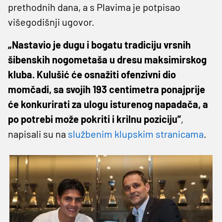
prethodnih dana, a s Plavima je potpisao
višegodišnji ugovor.
„Nastavio je dugu i bogatu tradiciju vrsnih
šibenskih nogometaša u dresu maksimirskog
kluba. Kulušić će osnažiti ofenzivni dio
momčadi, sa svojih 193 centimetra ponajprije
će konkurirati za ulogu isturenog napadača, a
po potrebi može pokriti i krilnu poziciju”
,
napisali su na
službenim klupskim stranicama
.