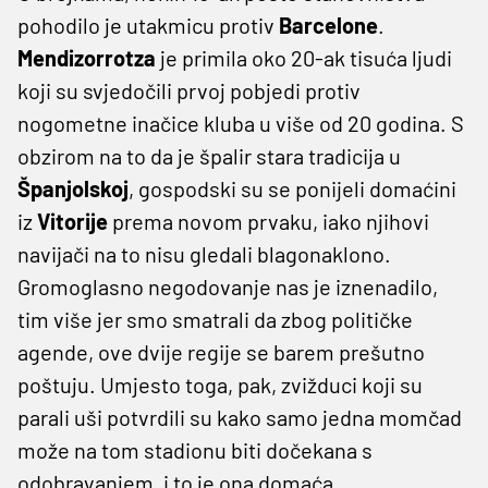
pohodilo je utakmicu protiv
Barcelone
.
Mendizorrotza
je primila oko 20-ak tisuća ljudi
koji su svjedočili prvoj pobjedi protiv
nogometne inačice kluba u više od 20 godina. S
obzirom na to da je špalir stara tradicija u
Španjolskoj
, gospodski su se ponijeli domaćini
iz
Vitorije
prema novom prvaku, iako njihovi
navijači na to nisu gledali blagonaklono.
Gromoglasno negodovanje nas je iznenadilo,
tim više jer smo smatrali da zbog političke
agende, ove dvije regije se barem prešutno
poštuju. Umjesto toga, pak, zvižduci koji su
parali uši potvrdili su kako samo jedna momčad
može na tom stadionu biti dočekana s
odobravanjem, i to je ona domaća.