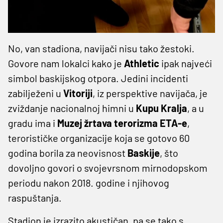
No, van stadiona, navijači nisu tako žestoki.
Govore nam lokalci kako je
Athletic
ipak najveći
simbol baskijskog otpora. Jedini incidenti
zabilježeni u
Vitoriji
, iz perspektive navijača, je
zviždanje nacionalnoj himni u
Kupu Kralja
, a u
gradu ima i
Muzej žrtava terorizma ETA-e
,
terorističke organizacije koja se gotovo 60
godina borila za neovisnost
Baskije
, što
dovoljno govori o svojevrsnom mirnodopskom
periodu nakon 2018. godine i njihovog
raspuštanja.
Stadion je izrazito akustičan, pa se tako s