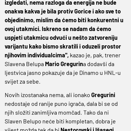
izgledati, nema razloga da energija ne bude
onakva kakva je bila protiv Gorice i ako sve to
objedinimo, mislim da ćemo biti konkurentni u
ovoj utakmici. Iskreno se nadam da ćemo
uspjeti utakmicu odvući u nešto zatvoreniju
varijantu kako bismo skratili i oduzeli prostor
njihovim individualcima",
kazao je, pak, trener
Slavena Belupa
Mario Gregurin
a dodavši da
ljestvica jasno pokazuje da je Dinamo u HNL-u
svijet za sebe.
Novih izostanaka nema, ali ionako
Gregurini
nedostaje od ranije puno igrača, dala bi se od
njih složiti zanimljiva momčad. Tako da ni
Slaven Belupo neće biti kompletan, dobra je
vijest možda tek da bi
Nestorovski i Išasegi