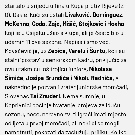
startalo u srijedu u finalu Kupa protiv Rijeke (2-
0). Dakle, kući su ostali
Livaković, Dominguez,
McKenna, Goda, Zajc, Mišić, Stojković i Hoxha
koji je u Osijeku ušao s klupe, ali je često bio u
udarnih 11 ove sezone. Napisali smo već,
Kovačević je, uz
Zebića, Varelu i Šuntu,
koji su
stalni 'postav' u seniorskom kadru, priključio za
ovu utakmicu još trojicu juniora
, Nikolasa
Šimića, Josipa Brundića i Nikolu Radnića
, a
naknadno je pozvan i vratar juniorske momčadi,
Slovenac
Tai Žnuderl.
Nema sumnje, u
Koprivnici počinje hvatanje 'brojeva' za iduću
sezonu, neće, naravno svi ti igrači imati mjesto
od ljeta u prvoj momčadi, ali neki bi se mogli
nametnuti, pokazati da zaslužuju priliku. Koliko