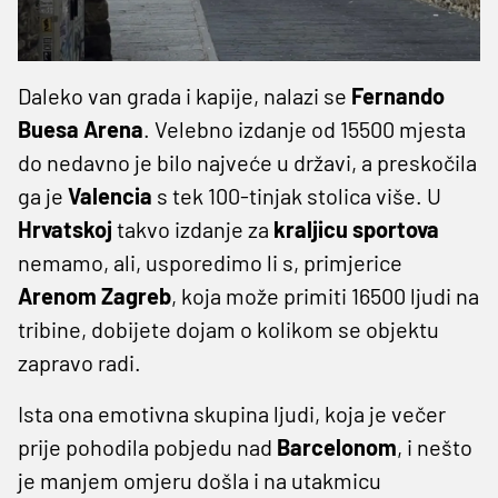
Daleko van grada i kapije, nalazi se
Fernando
Buesa Arena
. Velebno izdanje od 15500 mjesta
do nedavno je bilo najveće u državi, a preskočila
ga je
Valencia
s tek 100-tinjak stolica više. U
Hrvatskoj
takvo izdanje za
kraljicu sportova
nemamo, ali, usporedimo li s, primjerice
Arenom Zagreb
, koja može primiti 16500 ljudi na
tribine, dobijete dojam o kolikom se objektu
zapravo radi.
Ista ona emotivna skupina ljudi, koja je večer
prije pohodila pobjedu nad
Barcelonom
, i nešto
je manjem omjeru došla i na utakmicu