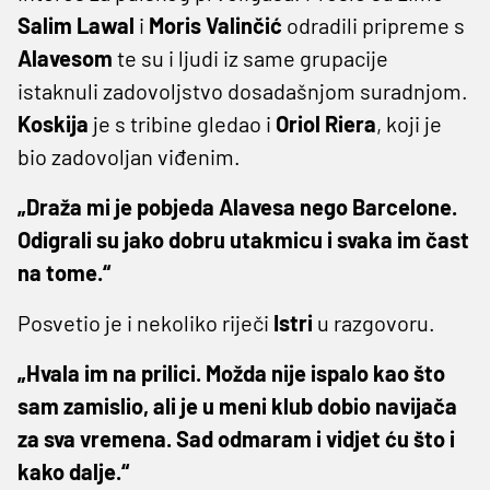
Salim Lawal
i
Moris Valinčić
odradili pripreme s
Alavesom
te su i ljudi iz same grupacije
istaknuli zadovoljstvo dosadašnjom suradnjom.
Koskija
je s tribine gledao i
Oriol Riera
, koji je
bio zadovoljan viđenim.
„Draža mi je pobjeda Alavesa nego Barcelone.
Odigrali su jako dobru utakmicu i svaka im čast
na tome.“
Posvetio je i nekoliko riječi
Istri
u razgovoru.
„Hvala im na prilici. Možda nije ispalo kao što
sam zamislio, ali je u meni klub dobio navijača
za sva vremena. Sad odmaram i vidjet ću što i
kako dalje.“