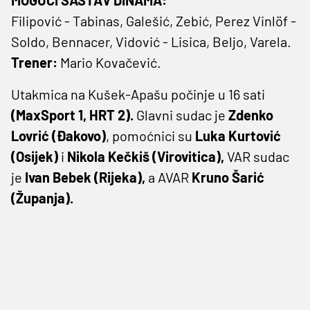
Filipović - Tabinas, Galešić, Zebić, Perez Vinlöf -
Soldo, Bennacer, Vidović - Lisica, Beljo, Varela.
Trener:
Mario Kovačević.
Utakmica na Kušek-Apašu počinje u 16 sati
(MaxSport 1, HRT 2).
Glavni sudac je
Zdenko
Lovrić (Đakovo)
, pomoćnici su
Luka Kurtović
(Osijek)
i
Nikola Kečkiš (Virovitica),
VAR sudac
je
Ivan Bebek (Rijeka),
a AVAR
Kruno Šarić
(Županja).