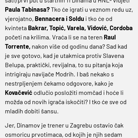
Paula Tabinasa?
Tko će igrati u veznom redu uz,
vjerojatno,
Bennacera i Soldu
i tko će od
kvinteta
Bakrar, Topić, Varela, Vidović, Cordoba
početi na krilima. Vraća li se na teren
Raul
Torrente,
nakon više od godinu dana? Sad kad
je sve gotovo, kad je utakmica protiv Slavena
Belupa, praktički, revijalna, to su pitanja koja
intrigiraju navijače Modrih. I baš nekako s
nestrpljenjem čekamo odgovore, kako je
Kovačević
odlučio posložiti momčad i hoće li
možda od novih igrača iskočiti? I tko će sve od
mladih dobiti šansu.
Jer, Dinamov je trener u Zagrebu ostavio čak
osmoricu prvotimaca, od kojih je njih sedam