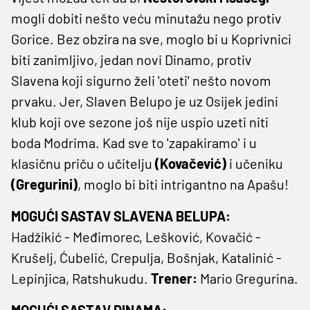
mogli dobiti nešto veću minutažu nego protiv
Gorice. Bez obzira na sve, moglo bi u Koprivnici
biti zanimljivo, jedan novi Dinamo, protiv
Slavena koji sigurno želi 'oteti' nešto novom
prvaku. Jer, Slaven Belupo je uz Osijek jedini
klub koji ove sezone još nije uspio uzeti niti
boda Modrima. Kad sve to 'zapakiramo' i u
klasičnu priču o učitelju
(Kovačević)
i učeniku
(Gregurini)
, moglo bi biti intrigantno na Apašu!
MOGUĆI SASTAV SLAVENA BELUPA:
Hadžikić - Međimorec, Lešković, Kovačić -
Krušelj, Ćubelić, Crepulja, Bošnjak, Katalinić -
Lepinjica, Ratshukudu.
Trener:
Mario Gregurina.
MOGUĆI SASTAV DINAMA: