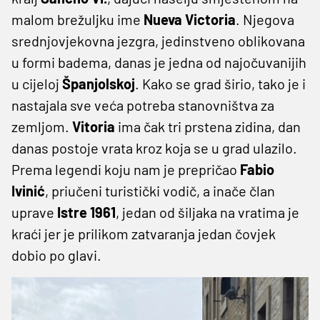
malom brežuljku ime
Nueva Victoria
. Njegova
srednjovjekovna jezgra, jedinstveno oblikovana
u formi badema, danas je jedna od najočuvanijih
u cijeloj
Španjolskoj
. Kako se grad širio, tako je i
nastajala sve veća potreba stanovništva za
zemljom.
Vitoria
ima čak tri prstena zidina, dan
danas postoje vrata kroz koja se u grad ulazilo.
Prema legendi koju nam je prepričao
Fabio
Ivinić
, priučeni turistički vodič, a inače član
uprave
Istre 1961
, jedan od šiljaka na vratima je
kraći jer je prilikom zatvaranja jedan čovjek
dobio po glavi.