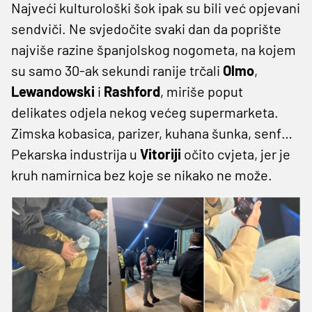
Najveći kulturološki šok ipak su bili već opjevani
sendviči. Ne svjedočite svaki dan da poprište
najviše razine španjolskog nogometa, na kojem
su samo 30-ak sekundi ranije trčali
Olmo
,
Lewandowski
i
Rashford
, miriše poput
delikates odjela nekog većeg supermarketa.
Zimska kobasica, parizer, kuhana šunka, senf…
Pekarska industrija u
Vitoriji
očito cvjeta, jer je
kruh namirnica bez koje se nikako ne može.