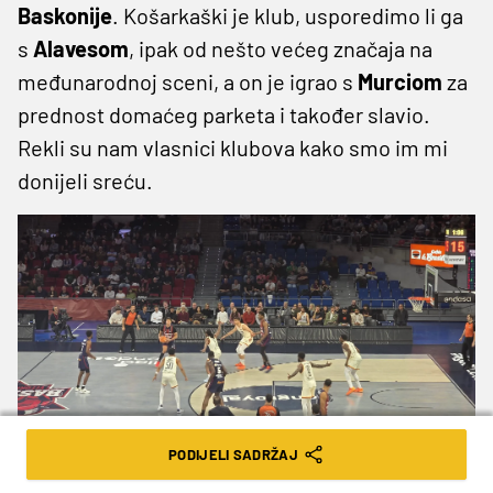
Baskonije
. Košarkaški je klub, usporedimo li ga
s
Alavesom
, ipak od nešto većeg značaja na
međunarodnoj sceni, a on je igrao s
Murciom
za
prednost domaćeg parketa i također slavio.
Rekli su nam vlasnici klubova kako smo im mi
donijeli sreću.
PODIJELI SADRŽAJ