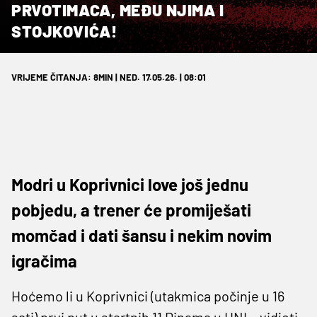
PRVOTIMACA, MEĐU NJIMA I
STOJKOVIĆA!
VRIJEME ČITANJA: 8MIN | NED. 17.05.26. | 08:01
Modri u Koprivnici love još jednu
pobjedu, a trener će promiješati
momčad i dati šansu i nekim novim
igračima
Hoćemo li u Koprivnici (utakmica počinje u 16
sati) prvi put u startnih 11 Dinama u HNL- vidjeti