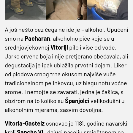
A još nešto bez čega ne ide je – alkohol. Upućeni
smo na
Pacharan
, alkoholno piće koje se u
srednjovjekovnoj
Vitoriji
pilo i više od vode.
Jarko crvena boja i nije pretjerano obećavala, ali
degustacija je ipak ublažila prvotni dojam. Liker
od plodova crnog trna okusom najviše vuče
tradicionalnom pelinkovcu, uz blagu notu voćne
arome. I nemojte se zavarati, jedna je čašica, s
obzirom na to koliko su
Španjolci
velikodušni u
alkoholnim mjerama, sasvim dovoljna.
Vitoria-Gasteiz
osnovao je 1181. godine navarski
kralj
Sancho VI.
, dajući naselju smještenom na