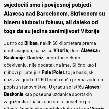
svjedočili smo i povijesnoj pobjedi
Alavesa nad Barcelonom. Skrivenom su
biseru klubovi u fokusu, ali daleko od
toga da su jedina zanimljivost Vitorije
Južno od
Bilbaa
, nekih 60 kilometara prema
unutrašnjosti, nalazi se
Vitoria
, dom
Alavesa
i
Baskonije
.
Gasteiz
, suprotno nekom
očekivanju, nije dodatak na ime. Slično kao i
njihovi prijatelji iz
Pule
(
Pole
), to je baskijski
naziv za grad od 260 tisuća duša prema zadnjem
popisu stanovništva. U gradu se ističu
Alaves
i
Baskonia
kao posebna uzdanica sportskih
zagriženika. Inače, ono što je posebno po
pitanju španjolske sportske kulture je da
Vitoria