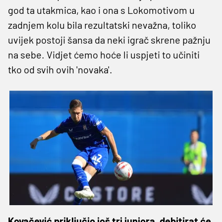
god ta utakmica, kao i ona s Lokomotivom u
zadnjem kolu bila rezultatski nevažna, toliko
uvijek postoji šansa da neki igrač skrene pažnju
na sebe. Vidjet ćemo hoće li uspjeti to učiniti
tko od svih ovih 'novaka'.
Kovačević priključio još tri juniora, debitirat će