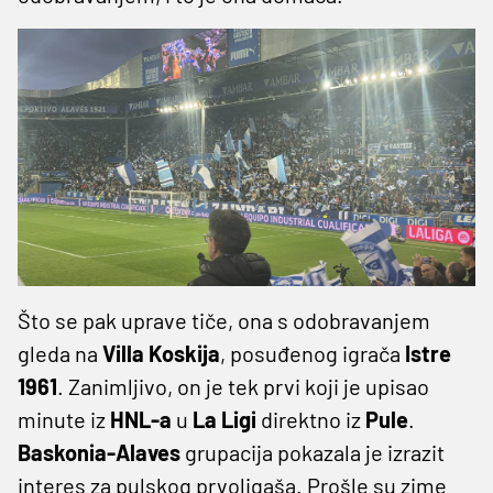
Što se pak uprave tiče, ona s odobravanjem
gleda na
Villa Koskija
, posuđenog igrača
Istre
1961
. Zanimljivo, on je tek prvi koji je upisao
minute iz
HNL-a
u
La Ligi
direktno iz
Pule
.
Baskonia-Alaves
grupacija pokazala je izrazit
interes za pulskog prvoligaša. Prošle su zime