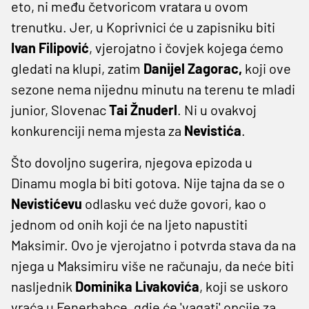
eto, ni među četvoricom vratara u ovom
trenutku. Jer, u Koprivnici će u zapisniku biti
Ivan Filipović
, vjerojatno i čovjek kojega ćemo
gledati na klupi, zatim
Danijel Zagorac,
koji ove
sezone nema nijednu minutu na terenu te mladi
junior, Slovenac
Tai Žnuderl
. Ni u ovakvoj
konkurenciji nema mjesta za
Nevistića
.
Što dovoljno sugerira, njegova epizoda u
Dinamu mogla bi biti gotova. Nije tajna da se o
Nevistićevu
odlasku već duže govori, kao o
jednom od onih koji će na ljeto napustiti
Maksimir. Ovo je vjerojatno i potvrda stava da na
njega u Maksimiru više ne računaju, da neće biti
nasljednik
Dominika Livakovića
, koji se uskoro
vraća u Fenerbahce, gdje će 'vagati' opcije za