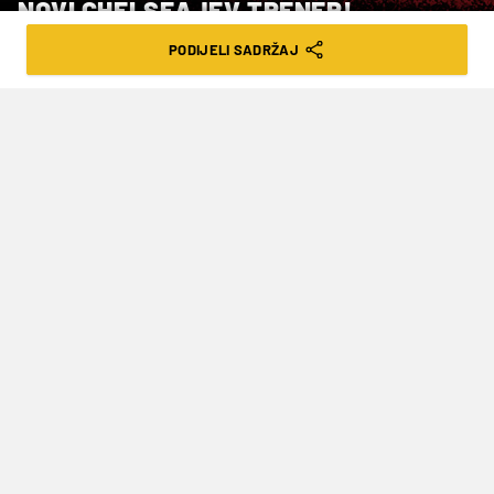
NOVI CHELSEAJEV TRENER!
PODIJELI SADRŽAJ
VRIJEME ČITANJA: 2MIN | NED. 17.05.26. | 10:45
Španjolski strateg dobio je
četverogodišnji ugovor
Chelsea
je za svojeg novog menadžera
imenovao bivšeg veznog igrača
Liverpoola
Xabija Alonsa,
potpisavši sa Španjolcem
četverogodišnji ugovor, kako su izvijestili iz
kluba. Momčad će preuzeti tek u srpnju,