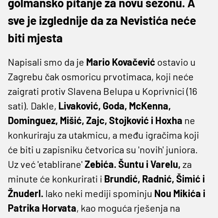
golmansko pitanje za novu sezonu. A
sve je izglednije da za Nevistića neće
biti mjesta
Napisali smo da je
Mario Kovačević
ostavio u
Zagrebu čak osmoricu prvotimaca, koji neće
zaigrati protiv Slavena Belupa u Koprivnici (16
sati). Dakle,
Livaković, Goda, McKenna,
Dominguez, Mišić, Zajc, Stojković i Hoxha
ne
konkuriraju za utakmicu, a među igračima koji
će biti u zapisniku četvorica su 'novih' juniora.
Uz već 'etablirane'
Zebića. Šuntu i Varelu,
za
minute će konkurirati i
Brundić, Radnić, Šimić i
Žnuderl.
Iako neki mediji spominju
Nou Mikića i
Patrika Horvata
, kao moguća rješenja na