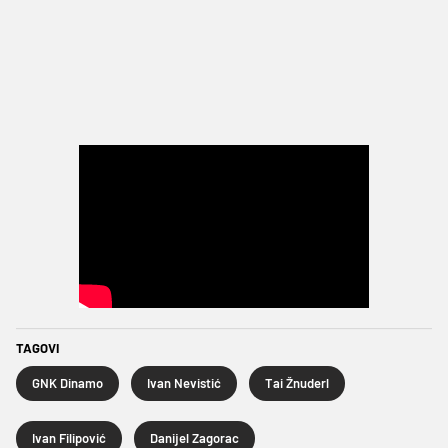
TAGOVI
GNK Dinamo
Ivan Nevistić
Tai Žnuderl
Ivan Filipović
Danijel Zagorac