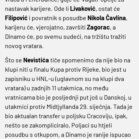
nastavak karijere. Ode li
Livaković
, ostat će
Filipović
i povratnik s posudbe
Nikola Čavlina
,
karijeru će, vjerojatno, završiti
Zagorac
, a
Dinamo će, po svemu sudeći, na tržištu tražiti
novog vratara.
Što se
Nevistića
tiče spomenimo da nije bio na
klupi niti u finalu Kupa protiv Rijeke, bio jest u
zapisniku u HNL-u (uglavnom su na klupi dva
vratara) u zadnjih 11 utakmica, no među
vratnicama bio je posljednji put još u Danskoj, u
utakmici protiv Midtjyllanda 29. siječnja. Tada je
bio aktualan transfer u poljsku Cracoviju, ipak,
nešto se zakompliciralo, Poljaci su htjeli
posudbu s otkupom, a Dinamo je ranije ispucao