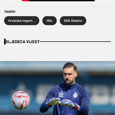
TAGOVI
Hrvatska nogometna liga
HNL
GNK Dinamo
SLJEDEĆA VIJEST