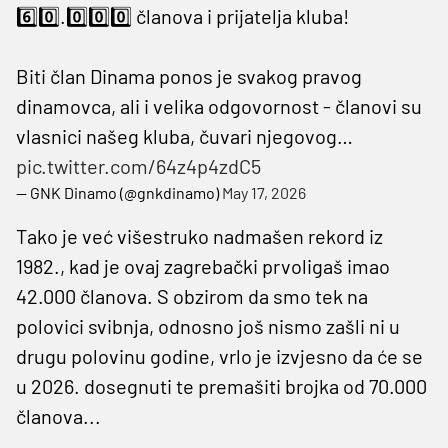
6️⃣0️⃣.0️⃣0️⃣0️⃣ članova i prijatelja kluba!
Biti član Dinama ponos je svakog pravog
dinamovca, ali i velika odgovornost - članovi su
vlasnici našeg kluba, čuvari njegovog…
pic.twitter.com/64z4p4zdC5
— GNK Dinamo (@gnkdinamo)
May 17, 2026
Tako je već višestruko nadmašen rekord iz
1982., kad je ovaj zagrebački prvoligaš imao
42.000 članova. S obzirom da smo tek na
polovici svibnja, odnosno još nismo zašli ni u
drugu polovinu godine, vrlo je izvjesno da će se
u 2026. dosegnuti te premašiti brojka od 70.000
članova...