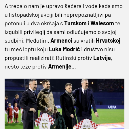
A trebalo nam je upravo šećera i vode kada smo
u listopadskoj akciji bili neprepoznatljivi pa
potonuli u dva okršaja s
Turskom
i
Walesom
te
izgubili privilegij da sami odlučujemo o svojoj
sudbini. Međutim,
Armenci
su vratili
Hrvatskoj
tu meč loptu koju
Luka
Modrić
i društvo nisu
propustili realizirati! Rutinski protiv
Latvije
,
nešto teže protiv
Armenije
…