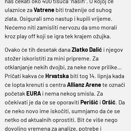
nas čekati oko 400 tisuća “naših”. U kojoj će
ulaznice za
Vatrene
biti traženije od suhog
zlata. Osigurali smo nastup i kupili vrijeme.
Nećemo niti zamisliti nervozu da smo morali
kroz play off koji se igra tek krajem ožujka.
Ovako će tih desetak dana
Zlatko
Dalić
i njegov
stožer iskoristiti za mini pripreme. Za
otklanjanje nekih dvojbi, za neke nove prilike…
Pričati kakva će
Hrvatska
biti tog 14. lipnja kada
će lopta krenuti s centra
Allianz
Arene
te označi
početak
EURA
i nema nekog smisla. Za
očekivati je da će se oporaviti
Perišić
i
Oršić
. Da
će neko novo ime iskočiti, sumnjamo da će se
netko od aktualnih oprostiti. Bit će više nego
dovoljno vremena za analize, potrebe i