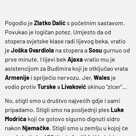
Pogodio je
Zlatko
Dalić
s početnim sastavom.
Povukao je logičan potez. Umjesto da od
stopera svjetske klase radi lijevog beka, vratio
je
Joška
Gvardiola
na stopera a
Sosu
gurnuo od
prve minute. I lijevi bek
Ajaxa
vratio mu je
asistencijom za Budimira koji je otključao vrata
Armenije
i spriječio nervozu. Jer,
Wales
je
vodio protiv
Turske
a
Livaković
skinuo “zicer”…
No, stigli smo u društvo najvećih gdje i sami
pripadamo. Stigli smo na posljednji ples
Luke
Modrića
koji će gotovo sigurno dignuti sidro
nakon
Njemačke
. Stigli smo u zemlju u kojoj će