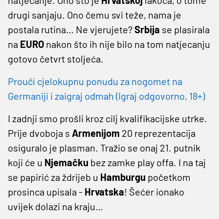
drugi sanjaju. Ono čemu svi teže, nama je
postala rutina… Ne vjerujete?
Srbija
se plasirala
na
EURO
nakon što ih nije bilo na tom natjecanju
gotovo četvrt stoljeća.
Prouči cjelokupnu ponudu za nogomet na
Germaniji i zaigraj odmah (Igraj odgovorno, 18+)
I zadnji smo prošli kroz cilj kvalifikacijske utrke.
Prije dvoboja s
Armenijom
20 reprezentacija
osiguralo je plasman. Tražio se onaj 21. putnik
koji će u
Njemačku
bez zamke play offa. I na taj
se papirić za ždrijeb u
Hamburgu
početkom
prosinca upisala -
Hrvatska
! Šećer ionako
uvijek dolazi na kraju…