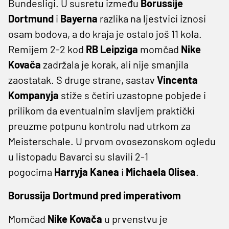
Bundesligi. U susretu između
Borussije
Dortmund
i
Bayerna
razlika na ljestvici iznosi
osam bodova, a do kraja je ostalo još 11 kola.
Remijem 2-2 kod
RB Leipziga
momčad
Nike
Kovača
zadržala je korak, ali nije smanjila
zaostatak. S druge strane, sastav
Vincenta
Kompanyja
stiže s četiri uzastopne pobjede i
prilikom da eventualnim slavljem praktički
preuzme potpunu kontrolu nad utrkom za
Meisterschale. U prvom ovosezonskom ogledu
u listopadu Bavarci su slavili 2-1
pogocima
Harryja Kanea
i
Michaela Olisea
.
Borussija Dortmund pred imperativom
Momčad
Nike Kovača
u prvenstvu je