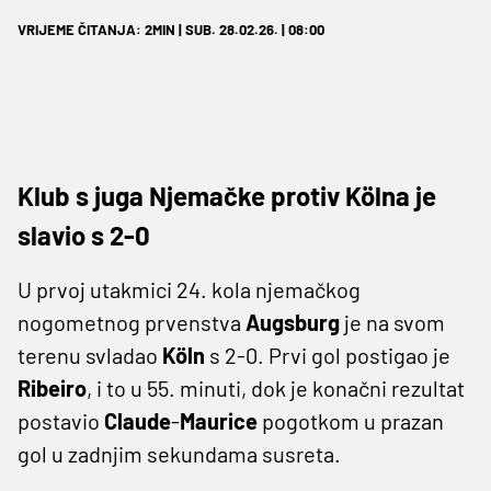
VRIJEME ČITANJA: 2MIN | SUB. 28.02.26. | 08:00
Klub s juga Njemačke protiv Kölna je
slavio s 2-0
U prvoj utakmici 24. kola njemačkog
nogometnog prvenstva
Augsburg
je na svom
terenu svladao
Köln
s 2-0. Prvi gol postigao je
Ribeiro
, i to u 55. minuti, dok je konačni rezultat
postavio
Claude
-
Maurice
pogotkom u prazan
gol u zadnjim sekundama susreta.