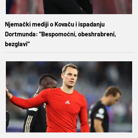
Njemački mediji o Kovaču i ispadanju
Dortmunda: "Bespomoćni, obeshrabreni,
bezglavi"