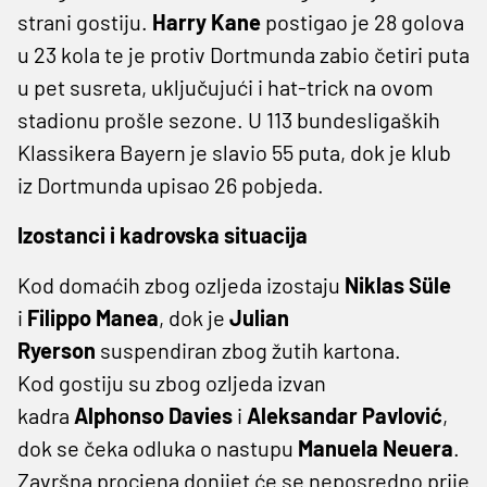
strani gostiju.
Harry Kane
postigao je 28 golova
u 23 kola te je protiv Dortmunda zabio četiri puta
u pet susreta, uključujući i hat-trick na ovom
stadionu prošle sezone. U 113 bundesligaških
Klassikera Bayern je slavio 55 puta, dok je klub
iz Dortmunda upisao 26 pobjeda.
Izostanci i kadrovska situacija
Kod domaćih zbog ozljeda izostaju
Niklas Süle
i
Filippo Manea
, dok je
Julian
Ryerson
suspendiran zbog žutih kartona.
Kod gostiju su zbog ozljeda izvan
kadra
Alphonso Davies
i
Aleksandar Pavlović
,
dok se čeka odluka o nastupu
Manuela Neuera
.
Završna procjena donijet će se neposredno prije