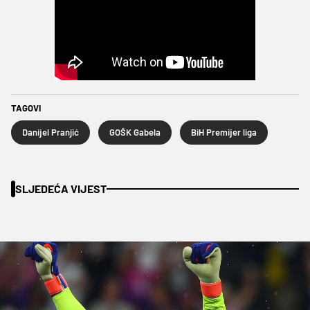
TAGOVI
Danijel Pranjić
GOŠK Gabela
BiH Premijer liga
SLJEDEĆA VIJEST