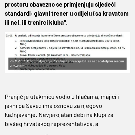
prostoru obavezno se primjenjuju sljedeći
standardi: glavni trener u odijelu (sa kravatom
ili ne), ili trenirci kluba".
P R O P O Z I C I J E natjecanja Prve lige Federacije BiH za natjecateljsku sezonu
2024/2025
Pranjić je utakmicu vodio u hlačama, majici i
jakni pa Savez ima osnovu za njegovo
kažnjavanje. Nevjerojatan debi na klupi za
bivšeg hrvatskog reprezentativca, a