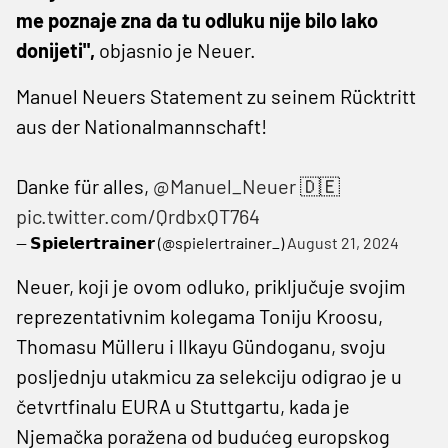
me poznaje zna da tu odluku nije bilo lako
donijeti",
objasnio je Neuer.
Manuel Neuers Statement zu seinem Rücktritt
aus der Nationalmannschaft!
Danke für alles,
@Manuel_Neuer
🇩🇪
pic.twitter.com/QrdbxQT764
— 𝗦𝗽𝗶𝗲𝗹𝗲𝗿𝘁𝗿𝗮𝗶𝗻𝗲𝗿 (@spielertrainer_)
August 21, 2024
Neuer, koji je ovom odluko, priključuje svojim
reprezentativnim kolegama Toniju Kroosu,
Thomasu Mülleru i Ilkayu Gündoganu, svoju
posljednju utakmicu za selekciju odigrao je u
četvrtfinalu EURA u Stuttgartu, kada je
Njemačka poražena od budućeg europskog