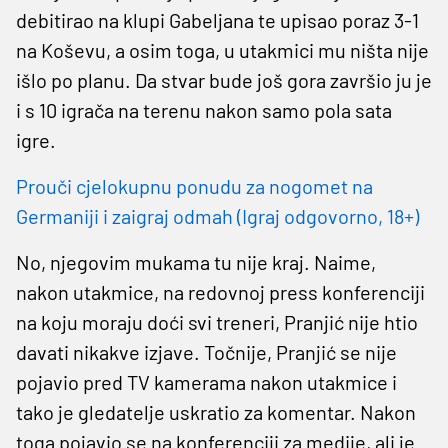
debitirao na klupi Gabeljana te upisao poraz 3-1
na Koševu, a osim toga, u utakmici mu ništa nije
išlo po planu. Da stvar bude još gora završio ju je
i s 10 igrača na terenu nakon samo pola sata
igre.
Prouči cjelokupnu ponudu za nogomet na
Germaniji i zaigraj odmah (Igraj odgovorno, 18+)
No, njegovim mukama tu nije kraj. Naime,
nakon utakmice, na redovnoj press konferenciji
na koju moraju doći svi treneri, Pranjić nije htio
davati nikakve izjave. Točnije, Pranjić se nije
pojavio pred TV kamerama nakon utakmice i
tako je gledatelje uskratio za komentar. Nakon
toga pojavio se na konferenciji za medije, ali je