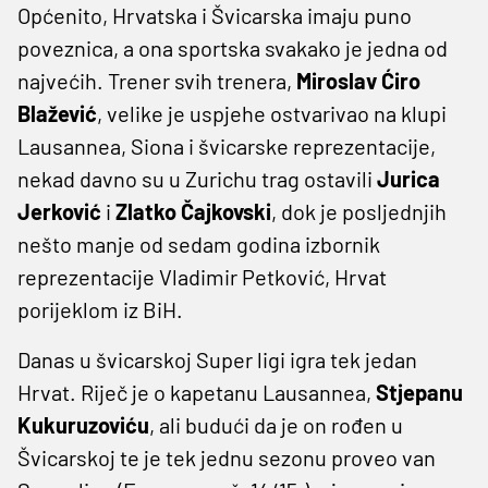
Općenito, Hrvatska i Švicarska imaju puno
poveznica, a ona sportska svakako je jedna od
najvećih. Trener svih trenera,
Miroslav Ćiro
Blažević
, velike je uspjehe ostvarivao na klupi
Lausannea, Siona i švicarske reprezentacije,
nekad davno su u Zurichu trag ostavili
Jurica
Jerković
i
Zlatko Čajkovski
, dok je posljednjih
nešto manje od sedam godina izbornik
reprezentacije Vladimir Petković, Hrvat
porijeklom iz BiH.
Danas u švicarskoj Super ligi igra tek jedan
Hrvat. Riječ je o kapetanu Lausannea,
Stjepanu
Kukuruzoviću
, ali budući da je on rođen u
Švicarskoj te je tek jednu sezonu proveo van