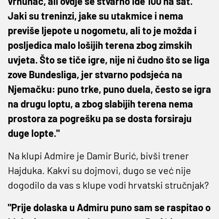
vrhunac, ali ovdje se stvarno ide 100 na sat.
Jaki su treninzi, jake su utakmice i nema
previše ljepote u nogometu, ali to je možda i
posljedica malo lošijih terena zbog zimskih
uvjeta. Što se tiče igre, nije ni čudno što se liga
zove Bundesliga, jer stvarno podsjeća na
Njemačku: puno trke, puno duela, često se igra
na drugu loptu, a zbog slabijih terena nema
prostora za pogrešku pa se dosta forsiraju
duge lopte."
Na klupi Admire je Damir Burić, bivši trener
Hajduka. Kakvi su dojmovi, dugo se već nije
dogodilo da vas s klupe vodi hrvatski stručnjak?
"Prije dolaska u Admiru puno sam se raspitao o