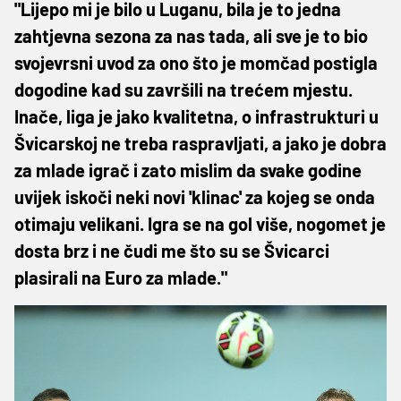
"Lijepo mi je bilo u Luganu, bila je to jedna
zahtjevna sezona za nas tada, ali sve je to bio
svojevrsni uvod za ono što je momčad postigla
dogodine kad su završili na trećem mjestu.
Inače, liga je jako kvalitetna, o infrastrukturi u
Švicarskoj ne treba raspravljati, a jako je dobra
za mlade igrač i zato mislim da svake godine
uvijek iskoči neki novi 'klinac' za kojeg se onda
otimaju velikani. Igra se na gol više, nogomet je
dosta brz i ne čudi me što su se Švicarci
plasirali na Euro za mlade."