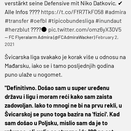
verstärkt seine Defensive mit Niko Datkovic. ✔
Alle Infos ????
https://t.co/FfR7TkFO58
#admira
#transfer
#oefbl
#tipicobundesliga
#inundaut
#herzblut
????⚫
pic.twitter.com/omz6yX30V5
— FC Flyeralarm Admira (@FCAdmiraWacker)
February 2,
2021
Švicarska liga svakako je korak više u odnosu na
Mađarsku, iako se i tamo posljednjih godina
puno ulaže u nogomet.
"Definitivno. Došao sam u super uređenu
državu i ligu i moram reći kako sam zaista
zadovoljan. Iako to mnogi ne bi na prvu rekli, u
Švicarskoj se puno toga bazira na 'fizici'. Kad
sam došao u Poljsku, mislio sam da je to