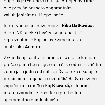
Super lige (Ferencvaroš, 14/15.), njegovo ime
nije previše poznato nogometnim
zaljubljenicima u Lijepoj našoj.
Ista stvar se ne može reći za
Niku Datkovića
,
dijete NK Rijeke i bivšeg kapetana U-21
reprezentacije koji od ove zime igra za
austrijsku
Admiru
.
27-godišnji centralni branič u svojoj je karijeri
prošao puno toga. Igrao je u čak sedam različitih
zemalja, a jedna od njih je i Švicarska u kojoj je
branio boje Lugana u sezoni 15/16. Ovu sezonu
započeo je u mađarskoj
Kisvardi
, a dobrim
igrama zaradio je transfer u prethodno
spomenutog bundesligaša.