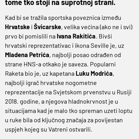
tome tko stoji na suprotnoj strani.
Kad bi se tražila sportska poveznica između
Hrvatske
i
Švicarske
, velika većina (ako ne i svi)
prvo bi pomislili na
Ivana Rakitića
. Bivši
hrvatski reprezentativac i ikona Seville je, uz
Mladena Petrića
, najbolji posao odrađen od
strane HNS-a otkako je saveza. Popularni
Raketa bio je, uz kapetana
Luku Modrića
,
najbolji igrač hrvatske nogometne
reprezentacije na Svjetskom prvenstvu u Rusiji
2018. godine, a njegova hladnokrvnost je u
situacijama kad je malo tko spreman uzeti loptu
u ruke bila od ključnog značaja za povijestan
uspjeh kojeg su Vatreni ostvarili.