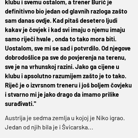
klubu i svemu ostalom, a trener Burić je
definitivno bio jedan od glavnih razloga zašto
sam danas ovdje. Kad pitaš desetero ljudi
kakav je čovjek i kad svi imaju o njemu imaju
samo riječi hvale , onda to tako mora biti.
Uostalom, sve mi se sad i potvrdilo. Od njegove
dobrodošlice pa sve do povjerenja na terenu,
sve je na vrhunskoj razini. Jako ga cijene u
klubu i apsolutno razumijem zašto je to tako.
Riječ je o izvrsnom treneru i još boljem čovjeku
i stvarno mi je jako drago da imamo prilike
surađivati."
Austrija je sedma zemlja u kojoj je Niko igrao.
Jedan od njih bila je i Švicarska...