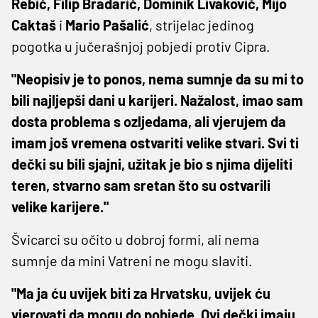
Rebić, Filip Bradarić, Dominik Livaković, Mijo
Caktaš
i
Mario Pašalić
, strijelac jedinog
pogotka u jučerašnjoj pobjedi protiv Cipra.
"Neopisiv je to ponos, nema sumnje da su mi to
bili najljepši dani u karijeri. Nažalost, imao sam
dosta problema s ozljedama, ali vjerujem da
imam još vremena ostvariti velike stvari. Svi ti
dečki su bili sjajni, užitak je bio s njima dijeliti
teren, stvarno sam sretan što su ostvarili
velike karijere."
Švicarci su očito u dobroj formi, ali nema
sumnje da mini Vatreni ne mogu slaviti.
"Ma ja ću uvijek biti za Hrvatsku, uvijek ću
vjerovati da mogu do pobjede. Ovi dečki imaju