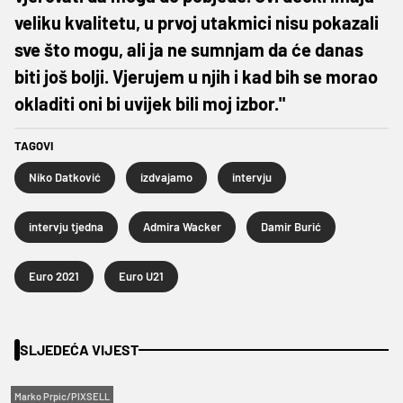
veliku kvalitetu, u prvoj utakmici nisu pokazali
sve što mogu, ali ja ne sumnjam da će danas
biti još bolji. Vjerujem u njih i kad bih se morao
okladiti oni bi uvijek bili moj izbor."
TAGOVI
Niko Datković
izdvajamo
intervju
intervju tjedna
Admira Wacker
Damir Burić
Euro 2021
Euro U21
SLJEDEĆA VIJEST