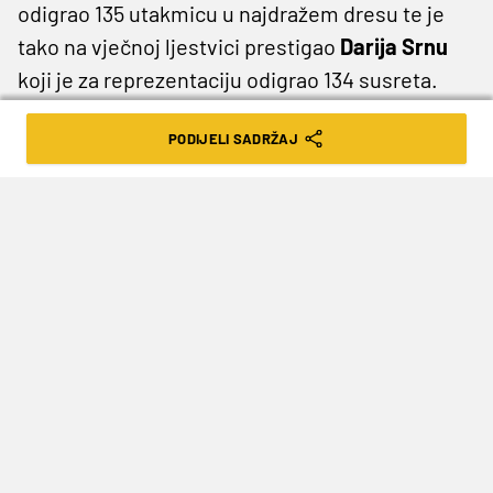
Najvažniji dio glasi: Idemo dalje…
PODIJELI SADRŽAJ
Luka Modrić
sinoćnjim se nastupom za
Hrvatsku reprezentaciju još jednom upisao u
povijest. Naime, kapetan vatrenih je protiv Cipra
odigrao 135 utakmicu u najdražem dresu te je
tako na vječnoj ljestvici prestigao
Darija Srnu
koji je za reprezentaciju odigrao 134 susreta.
Nakon utakmice Modriću je na dosegu čestitao
Dejan Lovren
uz zajedničku fotografiju i potuku:
„Čestitke Luki Modriću na rekordnom 135.