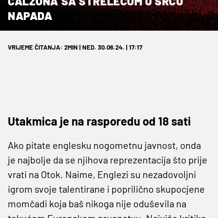
CALZONA SA STRELECOM U SRCU
NAPADA
VRIJEME ČITANJA: 2MIN | NED. 30.06.24. | 17:17
Utakmica je na rasporedu od 18 sati
Ako pitate englesku nogometnu javnost, onda
je najbolje da se njihova reprezentacija što prije
vrati na Otok. Naime, Englezi su nezadovoljni
igrom svoje talentirane i poprilično skupocjene
momčadi koja baš nikoga nije oduševila na
tekućem Europskom prvenstvu. Najviše kritika