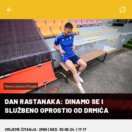
Marko Lukunić/Pixsell
DAN RASTANAKA: DINAMO SE I
SLUŽBENO OPROSTIO OD DRMIĆA
VRIJEME ČITANJA: 2MIN | NED. 30.06.24. | 17:17