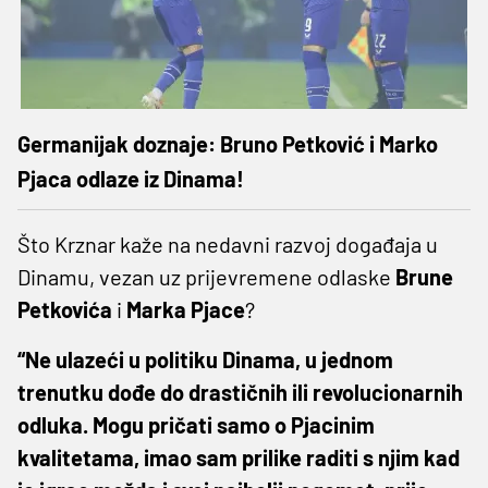
Germanijak doznaje: Bruno Petković i Marko
Pjaca odlaze iz Dinama!
Što Krznar kaže na nedavni razvoj događaja u
Dinamu, vezan uz prijevremene odlaske
Brune
Petkovića
i
Marka Pjace
?
“Ne ulazeći u politiku Dinama, u jednom
trenutku dođe do drastičnih ili revolucionarnih
odluka. Mogu pričati samo o Pjacinim
kvalitetama, imao sam prilike raditi s njim kad