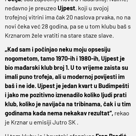
nedavno je preuzeo
Ujpest
, koji u svojoj
trofejnoj vitrini ima čak 20 naslova prvaka, no na
novi čeka već 28 godina, pa se u tom klubu baš s
Krznarom žele vratiti na stare staze slave.
„Kad sam i počinjao neku moju opsesiju
nogometom, tamo 1970-ih i 1980-ih, Ujpest je
bio mađarski klub broj 1. U to vrijeme zaista su
imali puno trofeja, ali u modernoj povijesti im
baš i ne ide. Ujpest je jedan kvart u Budimpešti
i jako me pozitivno iznenadilo koliko ljudi prati
klub, koliko je navijača na tribinama, čak i u tim
godinama kada nema nekakav rezultat”,
rekao
je Krznar u emisiji Jutro SK .
U tom klubu je i hrvatski ofenzivac
Fran Brodić
,