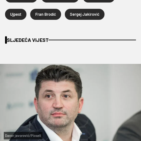
Ujpest
Fran Brodić
Sergej Jakirović
SLJEDEĆA VIJEST
Davor javorović/Pixsell