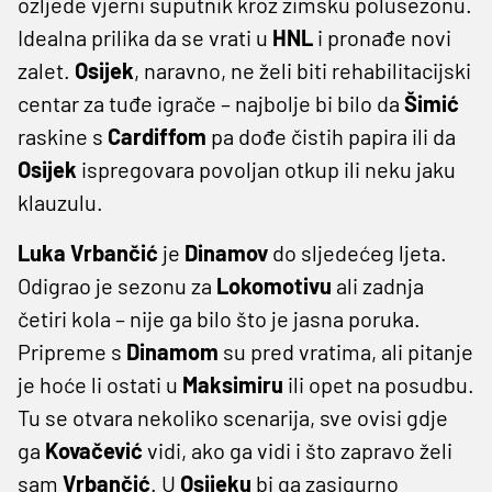
ozljede vjerni suputnik kroz zimsku polusezonu.
Idealna prilika da se vrati u
HNL
i pronađe novi
zalet.
Osijek
, naravno, ne želi biti rehabilitacijski
centar za tuđe igrače – najbolje bi bilo da
Šimić
raskine s
Cardiffom
pa dođe čistih papira ili da
Osijek
ispregovara povoljan otkup ili neku jaku
klauzulu.
Luka Vrbančić
je
Dinamov
do sljedećeg ljeta.
Odigrao je sezonu za
Lokomotivu
ali zadnja
četiri kola – nije ga bilo što je jasna poruka.
Pripreme s
Dinamom
su pred vratima, ali pitanje
je hoće li ostati u
Maksimiru
ili opet na posudbu.
Tu se otvara nekoliko scenarija, sve ovisi gdje
ga
Kovačević
vidi, ako ga vidi i što zapravo želi
sam
Vrbančić
. U
Osijeku
bi ga zasigurno