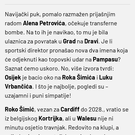
Navijački puk, pomalo razmažen prijašnjim
radom
Alena
Petrovića
, očekuje transferne
bombe. Na to ih je navikao, to mu je bila
ulaznica za povratak u
Grad
na
Dravi
. Je li
sportski direktor pronašao nova dva imena koja
će odjeknuti kao topovski udar na
Pampasu
?
Saznat ćemo uskoro. No, više izvora tvrdi:
Osijek
je bacio oko na
Roka
Šimića
i
Luku
Vrbančića
. I što je najbolje, pogledi su –
uzajamni i puni simpatije!
Roko Šimić
, vezan za
Cardiff
do 2028., vratio se
iz belgijskog
Kortrijka
, ali u
Walesu
nije ni
minutu osjetio travnjak. Redovito na klupi, a