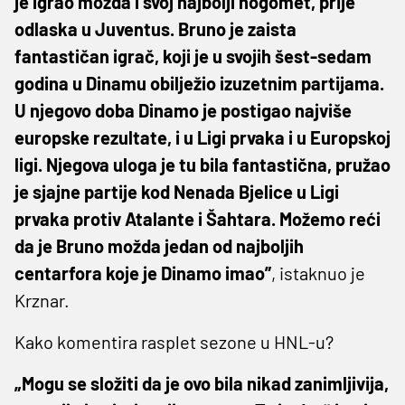
je igrao možda i svoj najbolji nogomet, prije
odlaska u Juventus. Bruno je zaista
fantastičan igrač, koji je u svojih šest-sedam
godina u Dinamu obilježio izuzetnim partijama.
U njegovo doba Dinamo je postigao najviše
europske rezultate, i u Ligi prvaka i u Europskoj
ligi. Njegova uloga je tu bila fantastična, pružao
je sjajne partije kod Nenada Bjelice u Ligi
prvaka protiv Atalante i Šahtara. Možemo reći
da je Bruno možda jedan od najboljih
centarfora koje je Dinamo imao”
, istaknuo je
Krznar.
Kako komentira rasplet sezone u HNL-u?
„Mogu se složiti da je ovo bila nikad zanimljivija,