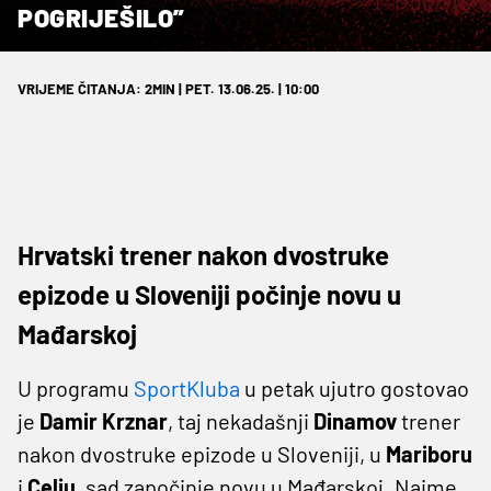
POGRIJEŠILO”
VRIJEME ČITANJA: 2MIN | PET. 13.06.25. | 10:00
Hrvatski trener nakon dvostruke
epizode u Sloveniji počinje novu u
Mađarskoj
U programu
SportKluba
u petak ujutro gostovao
je
Damir Krznar
, taj nekadašnji
Dinamov
trener
nakon dvostruke epizode u Sloveniji, u
Mariboru
i
Celju
, sad započinje novu u Mađarskoj. Naime,