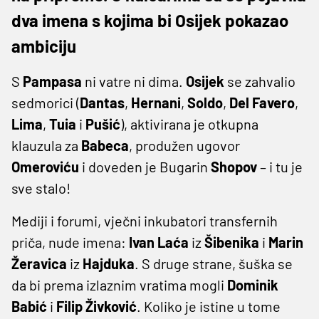
dva imena s kojima bi Osijek pokazao
ambiciju
S
Pampasa
ni vatre ni dima.
Osijek
se zahvalio
sedmorici (
Dantas
,
Hernani
,
Soldo
,
Del
Favero
,
Lima
,
Tuia
i
Pušić
), aktivirana je otkupna
klauzula za
Babeca
, produžen ugovor
Omeroviću
i doveden je Bugarin
Shopov
– i tu je
sve stalo!
Mediji i forumi, vječni inkubatori transfernih
priča, nude imena:
Ivan
Laća
iz
Šibenika
i
Marin
Žeravica
iz
Hajduka
. S druge strane, šuška se
da bi prema izlaznim vratima mogli
Dominik
Babić
i
Filip
Živković
. Koliko je istine u tome