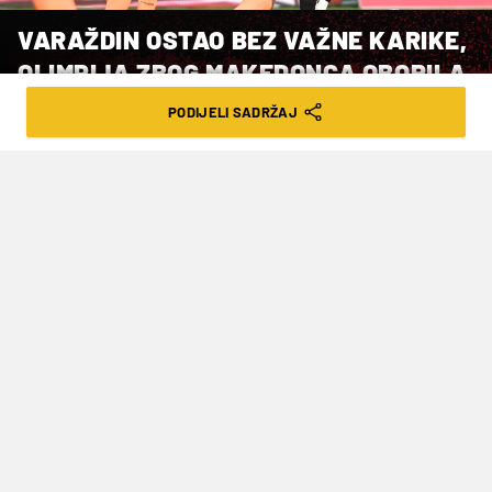
VARAŽDIN OSTAO BEZ VAŽNE KARIKE,
OLIMPIJA ZBOG MAKEDONCA OBORILA
KLUPSKI REKORD
PODIJELI SADRŽAJ
VRIJEME ČITANJA: 2MIN | PET. 13.06.25. | 10:00
Slovenski prvak doveo je hit igrača
prošlosezonskog HNL-a
Dimitar Mitrovski
prošle se sezone itekako
istaknuo u
Varaždinovom
dresu, u