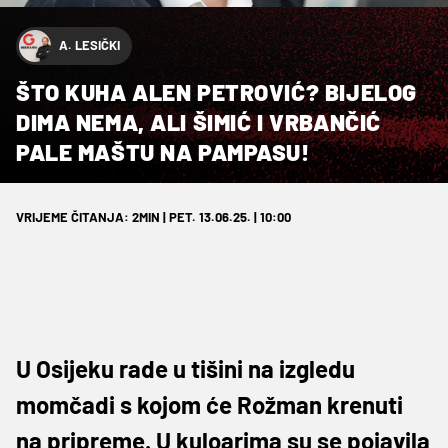
A. LESIČKI
ŠTO KUHA ALEN PETROVIĆ? BIJELOG
DIMA NEMA, ALI ŠIMIĆ I VRBANČIĆ
PALE MAŠTU NA PAMPASU!
VRIJEME ČITANJA: 2MIN | PET. 13.06.25. | 10:00
U Osijeku rade u tišini na izgledu
momčadi s kojom će Rožman krenuti
na pripreme. U kuloarima su se pojavila