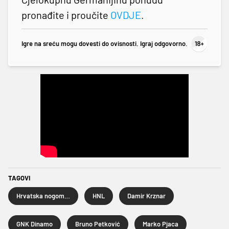
pronađite i proučite
OVDJE
.
Igre na sreću mogu dovesti do ovisnosti. Igraj odgovorno.
TAGOVI
Hrvatska nogometna liga
HNL
Damir Krznar
GNK Dinamo
Bruno Petković
Marko Pjaca