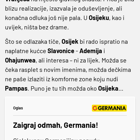
blizu realizacije, izazvala je oduševljenje, ali
konačna odluka još nije pala. U
Osijeku
, kao i
uvijek, ništa bez drame.
Što se odlazaka tiče,
Osijek
bi rado ispratio na
naplatne kućce
Slavonice
-
Ademija
i
Ohajunwea
, ali interesa – ni za lijek. Možda se
čeka rasplet s novim imenima, možda dečkima
ne paše izlaziti iz komforne zone koju nudi
Pampas
. Puno je tu tih možda oko
Osijeka
…
Oglas
Zaigraj odmah, Germania!