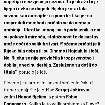
napetija i neizvjesnija sezona. To je draž i to je
lijepo i neka se dogodi. Rijeka je startala
sezonu kao autsajder i s puno kritika jer su
rasprodali momčad i pričalo se da nemaju
ambiciju. Ukratko, mnogi su ih podcijenili, a oni
su pokazali mirnoću, staloženost te da sustav
može doći do velikih stvari. Možemo pričati je li
Rijeka bila dobra ili su Dinamo i Hajduk bili loši.
No, Rijeka se nije provlačila kroz prvenstvo i
dobila je većinu derbija. Zasluženo su došli do
titula”
, poručio je još.
Dinamo je u protekloj sezoni smijenio čak tri
trenera, najprije je otišao
Sergej Jakirović
,
zatim i
Nenad Bjelica
, a potom
Fabio
Cannavaro
. Koliko je to velik problem za Plave?