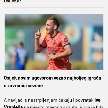
Osijeka!
Osijek novim ugovorom vezao najboljeg igrača
u završnici sezone
A navijači s nestrpljenjem čekaju i povratak
Ive
Vranješa
na mjesto glavnog skauta. Priča je bila