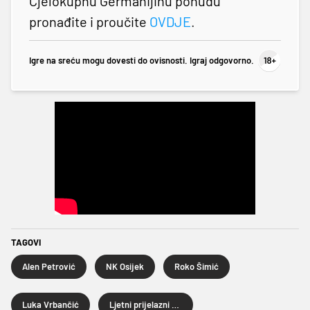
Cjelokupnu Germanijinu ponudu
pronađite i proučite
OVDJE
.
Igre na sreću mogu dovesti do ovisnosti. Igraj odgovorno.
TAGOVI
Alen Petrović
NK Osijek
Roko Šimić
Luka Vrbančić
Ljetni prijelazni rok