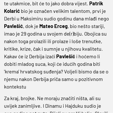
te utakmice, bit će to jako dobra vijest.
Patrik
Kolarić
bio je označen velikim talentom, prvi je
Derbi u Maksimiru sudio godinu dana mlađi nego
Pavlešić
, dok je
Mateo Erceg
, bio nešto stariji,
imao je 29 godina u svojem de(r)biju. Obojica su
nakon toga prolazili ili prolaze i loše trenutke,
kritike, krize, čak i sumnje u njihovu kvalitetu.
Kakav će iz Derbija izaći
Pavlešić
i hoćemo li
dobiti mladog suca, koji će idućih godina biti
'krema' hrvatskog suđenja? Voljeli bismo da se o
njemu nakon Derbija priča samo u pozitivnom
kontekstu
Za kraj, brojke. Ne moraju značiti ništa, ali su
uvijek zanimljive. I Dinamu i Hajduku sudio je