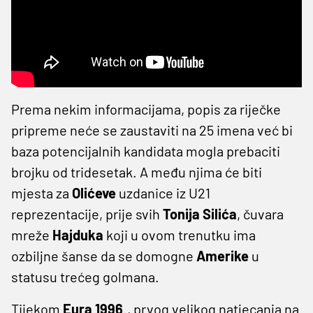
Prema nekim informacijama, popis za riječke
pripreme neće se zaustaviti na 25 imena već bi
baza potencijalnih kandidata mogla prebaciti
brojku od tridesetak. A među njima će biti
mjesta za
Olićeve
uzdanice iz U21
reprezentacije, prije svih
Tonija
Silića
, čuvara
mreže
Hajduka
koji u ovom trenutku ima
ozbiljne šanse da se domogne
Amerike
u
statusu trećeg golmana.
Tijekom
Eura 1996
., prvog velikog natjecanja na