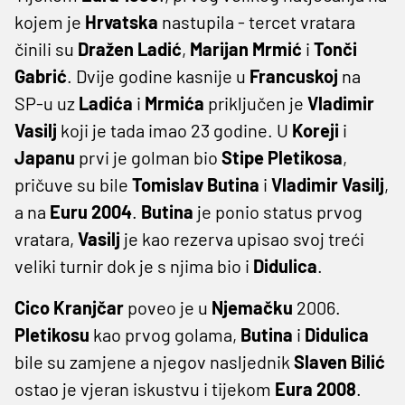
kojem je
Hrvatska
nastupila - tercet vratara
činili su
Dražen
Ladić
,
Marijan
Mrmić
i
Tonči
Gabrić
. Dvije godine kasnije u
Francuskoj
na
SP-u uz
Ladića
i
Mrmića
priključen je
Vladimir
Vasilj
koji je tada imao 23 godine. U
Koreji
i
Japanu
prvi je golman bio
Stipe
Pletikosa
,
pričuve su bile
Tomislav
Butina
i
Vladimir
Vasilj
,
a na
Euru
2004
.
Butina
je ponio status prvog
vratara,
Vasilj
je kao rezerva upisao svoj treći
veliki turnir dok je s njima bio i
Didulica
.
Cico Kranjčar
poveo je u
Njemačku
2006.
Pletikosu
kao prvog golama,
Butina
i
Didulica
bile su zamjene a njegov nasljednik
Slaven
Bilić
ostao je vjeran iskustvu i tijekom
Eura 2008
.