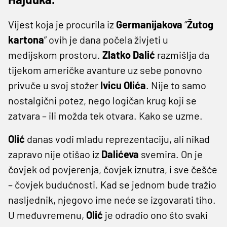
Vijest koja je procurila iz
Germanijakova
“
Žutog
kartona
” ovih je dana počela živjeti u
medijskom prostoru.
Zlatko
Dalić
razmišlja da
tijekom američke avanture uz sebe ponovno
privuče u svoj stožer
Ivicu
Olića
. Nije to samo
nostalgični potez, nego logičan krug koji se
zatvara – ili možda tek otvara. Kako se uzme.
Olić
danas vodi mladu reprezentaciju, ali nikad
zapravo nije otišao iz
Dalićeva
svemira. On je
čovjek od povjerenja, čovjek iznutra, i sve češće
– čovjek budućnosti. Kad se jednom bude tražio
nasljednik, njegovo ime neće se izgovarati tiho.
U međuvremenu,
Olić
je odradio ono što svaki