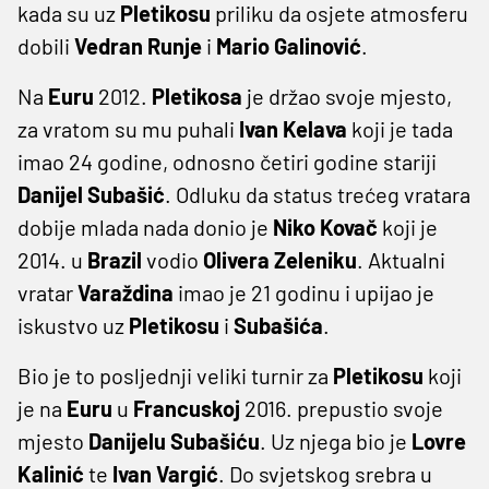
kada su uz
Pletikosu
priliku da osjete atmosferu
dobili
Vedran
Runje
i
Mario
Galinović
.
Na
Euru
2012.
Pletikosa
je držao svoje mjesto,
za vratom su mu puhali
Ivan
Kelava
koji je tada
imao 24 godine, odnosno četiri godine stariji
Danijel
Subašić
. Odluku da status trećeg vratara
dobije mlada nada donio je
Niko
Kovač
koji je
2014. u
Brazil
vodio
Olivera
Zeleniku
. Aktualni
vratar
Varaždina
imao je 21 godinu i upijao je
iskustvo uz
Pletikosu
i
Subašića
.
Bio je to posljednji veliki turnir za
Pletikosu
koji
je na
Euru
u
Francuskoj
2016. prepustio svoje
mjesto
Danijelu
Subašiću
. Uz njega bio je
Lovre
Kalinić
te
Ivan
Vargić
. Do svjetskog srebra u