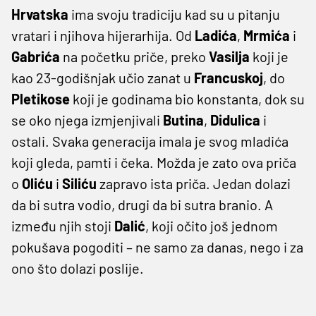
Hrvatska
ima svoju tradiciju kad su u pitanju
vratari i njihova hijerarhija. Od
Ladića
,
Mrmića
i
Gabrića
na početku priče, preko
Vasilja
koji je
kao 23-godišnjak učio zanat u
Francuskoj
, do
Pletikose
koji je godinama bio konstanta, dok su
se oko njega izmjenjivali
Butina
,
Didulica
i
ostali. Svaka generacija imala je svog mladića
koji gleda, pamti i čeka. Možda je zato ova priča
o
Oliću
i
Siliću
zapravo ista priča. Jedan dolazi
da bi sutra vodio, drugi da bi sutra branio. A
između njih stoji
Dalić
, koji očito još jednom
pokušava pogoditi – ne samo za danas, nego i za
ono što dolazi poslije.