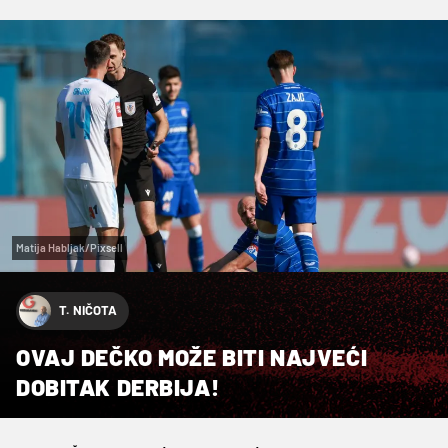
Matija Habljak/Pixsell
T. NIČOTA
OVAJ DEČKO MOŽE BITI NAJVEĆI
DOBITAK DERBIJA!