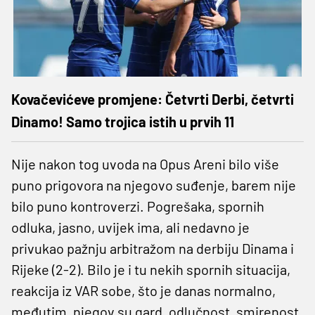
Kovačevićeve promjene: Četvrti Derbi, četvrti
Dinamo! Samo trojica istih u prvih 11
Nije nakon tog uvoda na Opus Areni bilo više
puno prigovora na njegovo suđenje, barem nije
bilo puno kontroverzi. Pogrešaka, spornih
odluka, jasno, uvijek ima, ali nedavno je
privukao pažnju arbitražom na derbiju Dinama i
Rijeke (2-2). Bilo je i tu nekih spornih situacija,
reakcija iz VAR sobe, što je danas normalno,
međutim, njegov su gard, odlučnost, smirenost