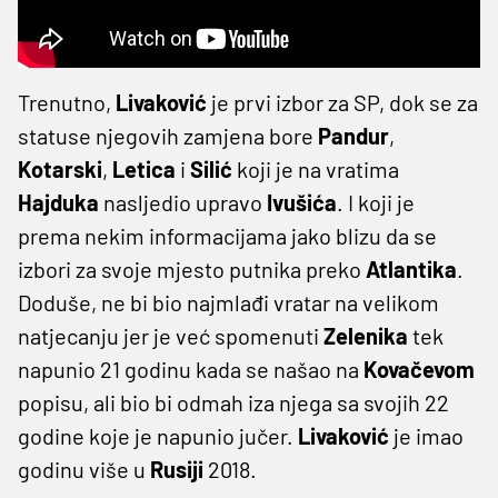
Trenutno,
Livaković
je prvi izbor za SP, dok se za
statuse njegovih zamjena bore
Pandur
,
Kotarski
,
Letica
i
Silić
koji je na vratima
Hajduka
nasljedio upravo
Ivušića
. I koji je
prema nekim informacijama jako blizu da se
izbori za svoje mjesto putnika preko
Atlantika
.
Doduše, ne bi bio najmlađi vratar na velikom
natjecanju jer je već spomenuti
Zelenika
tek
napunio 21 godinu kada se našao na
Kovačevom
popisu, ali bio bi odmah iza njega sa svojih 22
godine koje je napunio jučer.
Livaković
je imao
godinu više u
Rusiji
2018.