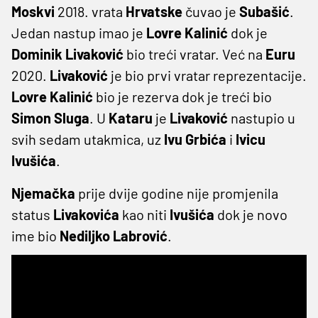
Moskvi
2018. vrata
Hrvatske
čuvao je
Subašić
.
Jedan nastup imao je
Lovre
Kalinić
dok je
Dominik
Livaković
bio treći vratar. Već na
Euru
2020.
Livaković
je bio prvi vratar reprezentacije.
Lovre
Kalinić
bio je rezerva dok je treći bio
Simon
Sluga
. U
Kataru
je
Livaković
nastupio u
svih sedam utakmica, uz
Ivu
Grbića
i
Ivicu
Ivušića
.
Njemačka
prije dvije godine nije promjenila
status
Livakovića
kao niti
Ivušića
dok je novo
ime bio
Nediljko
Labrović
.