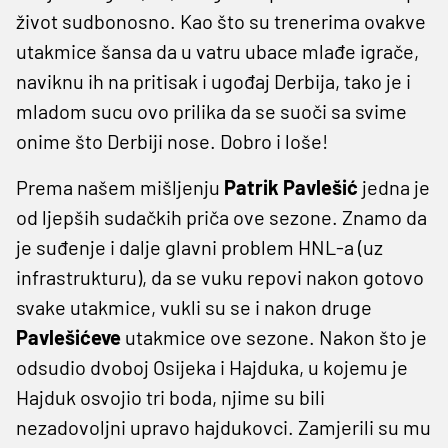
život sudbonosno. Kao što su trenerima ovakve
utakmice šansa da u vatru ubace mlađe igrače,
naviknu ih na pritisak i ugođaj Derbija, tako je i
mladom sucu ovo prilika da se suoči sa svime
onime što Derbiji nose. Dobro i loše!
Prema našem mišljenju
Patrik Pavlešić
jedna je
od ljepših sudačkih priča ove sezone. Znamo da
je suđenje i dalje glavni problem HNL-a (uz
infrastrukturu), da se vuku repovi nakon gotovo
svake utakmice, vukli su se i nakon druge
Pavlešićeve
utakmice ove sezone. Nakon što je
odsudio dvoboj Osijeka i Hajduka, u kojemu je
Hajduk osvojio tri boda, njime su bili
nezadovoljni upravo hajdukovci. Zamjerili su mu