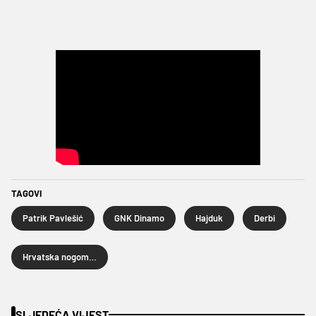
TAGOVI
Patrik Pavlešić
GNK Dinamo
Hajduk
Derbi
Hrvatska nogometna liga
SLJEDEĆA VIJEST