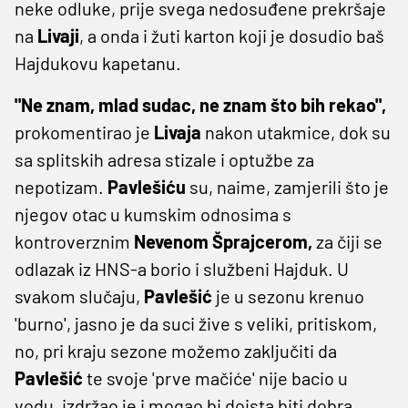
neke odluke, prije svega nedosuđene prekršaje
na
Livaji
, a onda i žuti karton koji je dosudio baš
Hajdukovu kapetanu.
"Ne znam, mlad sudac, ne znam što bih rekao",
prokomentirao je
Livaja
nakon utakmice, dok su
sa splitskih adresa stizale i optužbe za
nepotizam.
Pavlešiću
su, naime, zamjerili što je
njegov otac u kumskim odnosima s
kontroverznim
Nevenom Šprajcerom,
za čiji se
odlazak iz HNS-a borio i službeni Hajduk. U
svakom slučaju,
Pavlešić
je u sezonu krenuo
'burno', jasno je da suci žive s veliki, pritiskom,
no, pri kraju sezone možemo zaključiti da
Pavlešić
te svoje 'prve mačiće' nije bacio u
vodu, izdržao je i mogao bi doista biti dobra