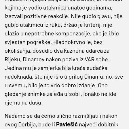
kojima je vodio utakmicu unatoč godinama,
izazvali pozitivne reakcije. Nije gubio glavu, nije
gubio utakmicu iz ruku, držao je kriterij, nije
ulazio u nepotrebne kompenzacije, ako je i bio
svjestan pogreške. Hladnokrvno je, bez
okolišanja, dosudio dva kaznena udarca za
Rijeku, Dinamov nakon poziva iz VAR sobe...
Jedina mu je zamjerka bila kraća sudačka
nadoknada, što nije išlo u prilog Dinamu, no, sve
u svemu, bilo je to vrlo dobro izdanje. Ono
gledanje snimke zaleđa u 'sobi', ionako ne ide
njemu na dušu.
Nadamo se da ćemo slično razmišljati i nakon
ovog Derbija, bude li
Pavlešić
najveći dobitnik