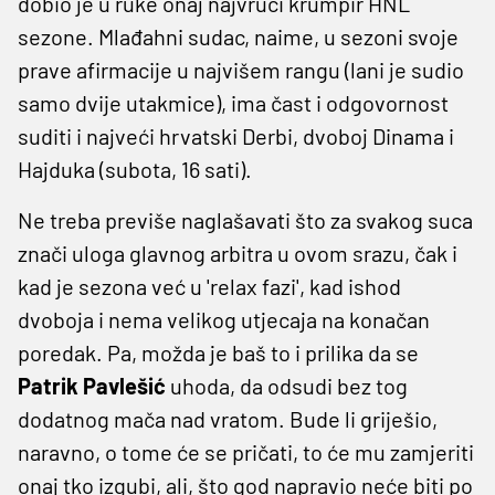
dobio je u ruke onaj najvrući krumpir HNL
sezone. Mlađahni sudac, naime, u sezoni svoje
prave afirmacije u najvišem rangu (lani je sudio
samo dvije utakmice), ima čast i odgovornost
suditi i najveći hrvatski Derbi, dvoboj Dinama i
Hajduka (subota, 16 sati).
Ne treba previše naglašavati što za svakog suca
znači uloga glavnog arbitra u ovom srazu, čak i
kad je sezona već u 'relax fazi', kad ishod
dvoboja i nema velikog utjecaja na konačan
poredak. Pa, možda je baš to i prilika da se
Patrik Pavlešić
uhoda, da odsudi bez tog
dodatnog mača nad vratom. Bude li griješio,
naravno, o tome će se pričati, to će mu zamjeriti
onaj tko izgubi, ali, što god napravio neće biti po