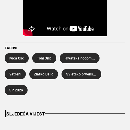
TAGOVI
Ivica Olić
Toni Silić
Hrvatska nogometna reprezentacija
Vatreni
Zlatko Dalić
Svjetsko prvenstvo u nogometu 2026.
SP 2026
SLJEDEĆA VIJEST